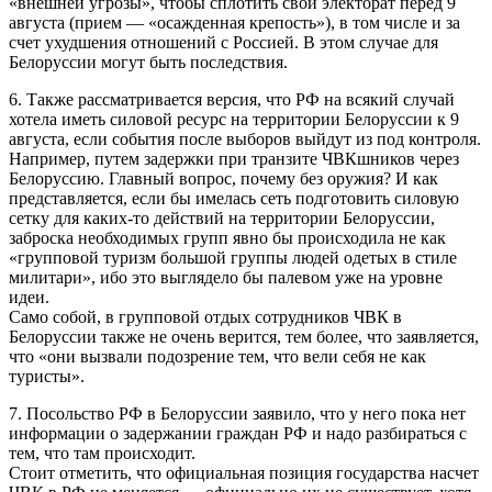
«внешней угрозы», чтобы сплотить свой электорат перед 9
августа (прием — «осажденная крепость»), в том числе и за
счет ухудшения отношений с Россией. В этом случае для
Белоруссии могут быть последствия.
6. Также рассматривается версия, что РФ на всякий случай
хотела иметь силовой ресурс на территории Белоруссии к 9
августа, если события после выборов выйдут из под контроля.
Например, путем задержки при транзите ЧВКшников через
Белоруссию. Главный вопрос, почему без оружия? И как
представляется, если бы имелась сеть подготовить силовую
сетку для каких-то действий на территории Белоруссии,
заброска необходимых групп явно бы происходила не как
«групповой туризм большой группы людей одетых в стиле
милитари», ибо это выглядело бы палевом уже на уровне
идеи.
Само собой, в групповой отдых сотрудников ЧВК в
Белоруссии также не очень верится, тем более, что заявляется,
что «они вызвали подозрение тем, что вели себя не как
туристы».
7. Посольство РФ в Белоруссии заявило, что у него пока нет
информации о задержании граждан РФ и надо разбираться с
тем, что там происходит.
Стоит отметить, что официальная позиция государства насчет