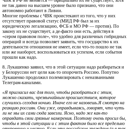
ЧВК в РФ не меняется — официально их не существует, хотя
не так давно на высшем уровне было признано, что они
автономно работают в Ливии.
Многие проблемы с ЧВК проистекают из того, что у них
отсутствует правовой статус (МИД РФ был за их
юридическую легализацию, ФСБ и МО РФ — против). По
закону их не существует, а де-факто они есть, действуя в
«сером правовом поле», что удобно для различных гибридных
операций и всегда позволяет заявить, что государство к их
деятельности отношения не имеет, если что-то пошло не так
или же наоборот, воспользоваться их успехом, если события
прошли как надо.
8. Лукашенко заявил, что в этой ситуации надо разбираться и
у Белоруссии нет цели как-то опорочить Россию. Попутно
Лукашенко продолжил полемизировать с неназванными
Телеграм-каналами.
«Я пригласил вас для того, чтобы разобраться с этим,
можно сказать, чрезвычайным происшествием, которое
случилось сегодня ночью. Иначе его не назовешь.Я смотрю на
реакцию россиян. Они уже, оправдываясь, говорят, что чуть
ли не мы их сами сюда завезли. Ясно, надо же как-то
оправдать свои грязные намерения. Поэтому очень просил бы,
чтобы в этой ситуации и с этим фактом было все предельно
откровенно и честно. Если это российские граждане (а я так