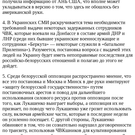
получила информацию от АНБ США, что вполне может
укладываться в версию о том, что здесь не обошлось без
американской руки.
4. В Украинских СМИ раскручивается тема необходимости
требований выдачи некоторых задержанных сотрудников
ЧВК, которые воевали на Донбассе в составе армий ДНР и
ЛНР (среди них бывшие украинские военнослужащие и
сотрудники «Беркута» — некоторые служили в «батальоне
Прилепина»). Разумеется, постановка вопроса с выдачей этих
людей на Украину будет иметь непоправимые последствия для
российско-белорусских отношений и полагаю до этого не
дойдет.
5. Среди белорусской оппозиции распространено мнение, что
все это постановка и Москва и Минск в две руки имитируют
«защиту белорусской государственности» путем
постановочных арестов и повод для дальнейшего
использования силового ресурса против оппозиции после
того, как Лукашенко выиграет выборы, а оппозиция их не
признает, по поводу чего Лукашенко уже грозит использовать
силу, включая армейские части, которые в последние недели
он усиленно посещает. С другой стороны, Лукашенко
обвиняют в том, что он сознательно нарушил договоренности
по транзиту, использовав ЧВКшников для культивирования