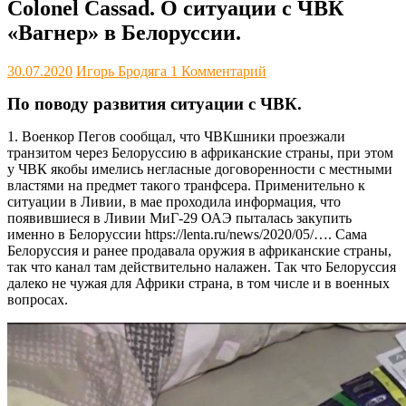
Colonel Cassad. О ситуации с ЧВК
«Вагнер» в Белоруссии.
30.07.2020
Игорь Бродяга
1 Комментарий
По поводу развития ситуации с ЧВК.
1. Военкор Пегов сообщал, что ЧВКшники проезжали
транзитом через Белоруссию в африканские страны, при этом
у ЧВК якобы имелись негласные договоренности с местными
властями на предмет такого транфсера. Применительно к
ситуации в Ливии, в мае проходила информация, что
появившиеся в Ливии МиГ-29 ОАЭ пыталась закупить
именно в Белоруссии https://lenta.ru/news/2020/05/…. Сама
Белоруссия и ранее продавала оружия в африканские страны,
так что канал там действительно налажен. Так что Белоруссия
далеко не чужая для Африки страна, в том числе и в военных
вопросах.