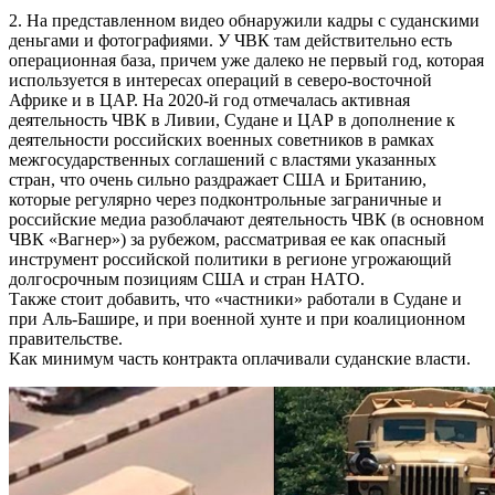
2. На представленном видео обнаружили кадры с суданскими
деньгами и фотографиями. У ЧВК там действительно есть
операционная база, причем уже далеко не первый год, которая
используется в интересах операций в северо-восточной
Африке и в ЦАР. На 2020-й год отмечалась активная
деятельность ЧВК в Ливии, Судане и ЦАР в дополнение к
деятельности российских военных советников в рамках
межгосударственных соглашений с властями указанных
стран, что очень сильно раздражает США и Британию,
которые регулярно через подконтрольные заграничные и
российские медиа разоблачают деятельность ЧВК (в основном
ЧВК «Вагнер») за рубежом, рассматривая ее как опасный
инструмент российской политики в регионе угрожающий
долгосрочным позициям США и стран НАТО.
Также стоит добавить, что «частники» работали в Судане и
при Аль-Башире, и при военной хунте и при коалиционном
правительстве.
Как минимум часть контракта оплачивали суданские власти.