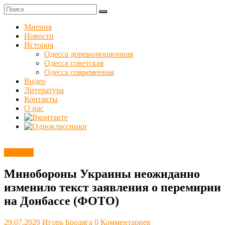
Skip
to
Куликовец
content
Мнения
Новости
Сайт
История
одесского
Одесса дореволюционная
сопротивления
Одесса советская
Одесса современная
Видео
Литература
Контакты
О нас
Новости
Минобороны Украины неожиданно
изменило текст заявления о перемирии
на Донбассе (ФОТО)
29.07.2020
Игорь Бродяга
0 Комментариев