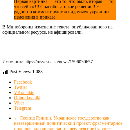
Первая картинка — это то, что было, вторая — то,
что сейчас!!! Спасибо за такое решение!!!» —
радостно комментируют «свидомые» украинцы
изменения в приказе.
В Минобороны изменение текста, опубликованного на
официальном ресурсе, не афишировали.
Источник: https://rusvesna.su/news/1596030657
Post Views:
1 088
Facebook
Twitter
VKontakte
Odnoklassniki
Viber
Telegram
←
Леонид Гринин. Украинское государство как
незавершенный политический проект: фрагментарное
прошлое, кризисное настоящее, неясное будущее