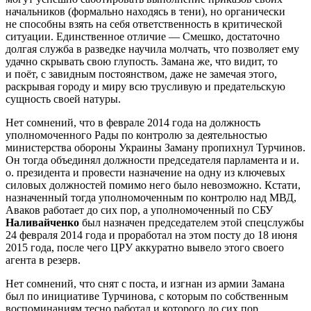
начальников (формально находясь в тени), но органически
не способны взять на себя ответственность в критической
ситуации. Единственное отличие — Смешко, достаточно
долгая служба в разведке научила молчать, что позволяет ему
удачно скрывать свою глупость. Замана же, что видит, то
и поёт, с завидным постоянством, даже не замечая этого,
раскрывая городу и миру всю трусливую и предательскую
сущность своей натуры.
Нет сомнений, что в феврале 2014 года на должность
уполномоченного Рады по контролю за деятельностью
министерства обороны Украины Заману пропихнул Турчинов.
Он тогда объединял должности председателя парламента и и.
о. президента и провести назначение на одну из ключевых
силовых должностей помимо него было невозможно. Кстати,
назначенный тогда уполномоченным по контролю над МВД,
Аваков работает до сих пор, а уполномоченный по СБУ
Наливайченко
был назначен председателем этой спецслужбы
24 февраля 2014 года и проработал на этом посту до 18 июня
2015 года, после чего ЦРУ аккуратно вывело этого своего
агента в резерв.
Нет сомнений, что снят с поста, и изгнан из армии Замана
был по инициативе Турчинова, с которым по собственным
воспоминаниям тесно работал и которого до сих пор