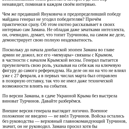
ненавидит, поминая в каждом своём интервью.
Чем же предавший Януковича и предопределивший победу
майдана генерал не угодил победителям? Причём
практически сразу. Об этом охотно рассказывает в своих
интервью сам Замана. Не обладая даже зачатками интеллекта,
он, очевидно, думает, что топит Турчинова, на самом же деле,
демонстрирует свою полную неадекватность.
Поскольку до начала донбасской эпопеи Замана во главе
армии не дожил, все его «мемуары» связаны с Крымом,
в частности с началом Крымской весны. Генерал пытается
преувеличить свою роль, указывая на себя как на ключевую
фигуру до самого референдума. На деле он ни на что не влиял
уже с 27 февраля, а в первых числах марта был отправлен
в позорную отставку, так что не имел даже технической
возможности влиять на события.
По версии Заманы, в сдаче Украиной Крыма без выстрела
виноват Турчинов. Давайте разберёмся.
Внешне версия генерала выглядит логично. Военное
положение не введено — не ввёл Турчинов. Войска остались
без руководства — верховный главнокомандующий Турчинов,
значит, он не руководил. Замана просил хотя бы