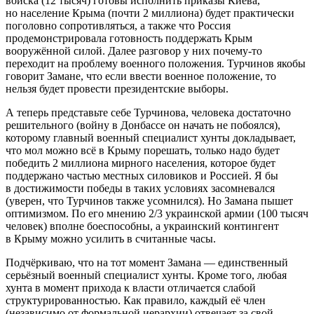
войска (12 тысяч) готовы исполнить приказы Киева,
но население Крыма (почти 2 миллиона) будет практически
поголовно сопротивляться, а также что Россия
продемонстрировала готовность поддержать Крым
вооружённой силой. Далее разговор у них почему-то
переходит на проблему военного положения. Турчинов якобы
говорит Замане, что если ввести военное положение, то
нельзя будет провести президентские выборы.
А теперь представьте себе Турчинова, человека достаточно
решительного (войну в Донбассе он начать не побоялся),
которому главный военный специалист хунты докладывает,
что мол можно всё в Крыму порешать, только надо будет
победить 2 миллиона мирного населения, которое будет
поддержано частью местных силовиков и Россией. Я бы
в достижимости победы в таких условиях засомневался
(уверен, что Турчинов также усомнился). Но Замана пышет
оптимизмом. По его мнению 2/3 украинской армии (100 тысяч
человек) вполне боеспособны, а украинский контингент
в Крыму можно усилить в считанные часы.
Подчёркиваю, что на тот момент Замана — единственный
серьёзный военный специалист хунты. Кроме того, любая
хунта в момент прихода к власти отличается слабой
структурированностью. Как правило, каждый её член
(независимо от формальной иерархии) отвечает за свой