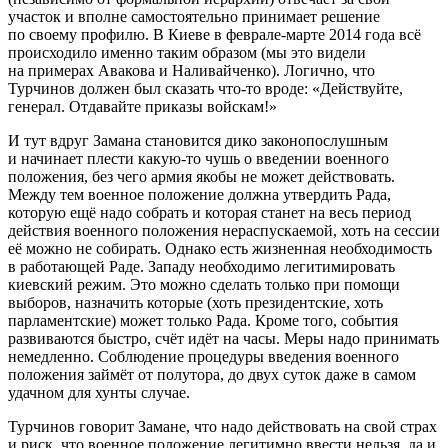
участок и вполне самостоятельно принимает решение
по своему профилю. В Киеве в феврале-марте 2014 года всё
происходило именно таким образом (мы это видели
на примерах Авакова и Наливайченко). Логично, что
Турчинов должен был сказать что-то вроде: «Действуйте,
генерал. Отдавайте приказы войскам!»
И тут вдруг Замана становится дико законопослушным
и начинает плести какую-то чушь о введении военного
положения, без чего армия якобы не может действовать.
Между тем военное положение должна утвердить Рада,
которую ещё надо собрать и которая станет на весь период
действия военного положения нераспускаемой, хоть на сессии
её можно не собирать. Однако есть жизненная необходимость
в работающей Раде. Западу необходимо легитимировать
киевский режим. Это можно сделать только при помощи
выборов, назначить которые (хоть президентские, хоть
парламентские) может только Рада. Кроме того, события
развиваются быстро, счёт идёт на часы. Меры надо принимать
немедленно. Соблюдение процедуры введения военного
положения займёт от полутора, до двух суток даже в самом
удачном для хунты случае.
Турчинов говорит Замане, что надо действовать на свой страх
и риск, что военное положение легитимно ввести нельзя, да и