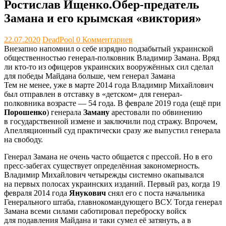
Ростислав Ищенко.Обер-предатель
Замана и его крымская «виктория»
22.07.2020
DeadPool
0 Комментариев
Внезапно напомнил о себе изрядно подзабытый украинской
общественностью генерал-полковник Владимир Замана. Вряд
ли кто-то из офицеров украинских вооружённых сил сделал
для победы Майдана больше, чем генерал Замана
Тем не менее, уже в марте 2014 года Владимир Михайлович
был отправлен в отставку в «детском» для генерал-
полковника возрасте — 54 года. В феврале 2019 года (ещё при
Порошенко
) генерала
Заману
арестовали по обвинению
в государственной измене и заключили под стражу. Впрочем,
Апелляционный суд практически сразу же выпустил генерала
на свободу.
Генерал Замана не очень часто общается с прессой. Но в его
пресс-забегах существует определённая закономерность.
Владимир Михайлович четырежды системно окапывался
на первых полосах украинских изданий. Первый раз, когда 19
февраля 2014 года
Янукович
снял его с поста начальника
Генерального штаба, главнокомандующего ВСУ. Тогда генерал
Замана всеми силами саботировал переброску войск
для подавления Майдана и таки сумел её затянуть, а в