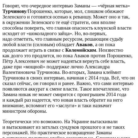
Говорят, что очередное интервью Заманы — «чёрная метка»
Турчинову
/Порошенко, которые, мол, слишком обижают
Зеленского и готовятся осенью к реваншу. Может оно и так,
в окружении Зеленского те ещё стратеги, они вполне
способны поверить, что главная опасность клоунской власти
исходит от «шоколадного зайца». Но, во-первых,
надо отметить, что главным ресурсом, решающим судьбу
любой власти (силовым) обладает
Аваков
, а он пока
продолжает играть в связке с
Коломойским
. Неизвестно
как долго это продлится, но пока Аваков против Порошенко,
Пётр Алексеевич не может надеяться вернуть себе власть,
даже при «мощной» поддержке лично Александра
Валентиновича Турчинова. Во-вторых, Замана клеймит
Турчинова в своих интервью, начиная с 2014 года. Всё, что он
сказал сейчас, он говорил и ранее. Важно, что сами интервью
появляются аккурат к смене власти. Такое впечатление, что
Замана никак не может смирится с проигрышем 2014 года
и каждый раз надеется, что новая власть обратит на него
внимание, вспомнит его «заслуги» и таки назначит
министром обороны.
Теоретически это возможно. На Украине вытаскивали
и вытаскивают из затхлых сундуков прошлого и не таких
персонажей. Но практическое возвращение Заманы