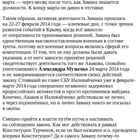
марта — через месяц после того, как Замана лишается
должности. К концу марта он давно в отставке.
Таким образом, активная деятельность Заманы пришлась
на 22-27 февраля 2014 года — ключевые дни, с точки зрения
развития событий в Крыму, когда всё зависело
от оперативности принимаемых решений. Замана был
единственным высокопоставленным военным в составе
хунты, поэтому все военные вопросы являлись сферой его
компетенции. О том, что не ему должны были давать
указания, а от него зависело принятие решений
свидетельствует деятельность того же Авакова, спокойно
уничтожившего
Александра Музычко
24 марта 2014 года
и не заморачивавшегося соответствием своих действий
закону. Стоявший во главе СБУ Наливайченко уже в феврале-
марте 2014 года совершенно незаконно задерживал
пророссийских активистов и просто противников майдана.
Конечно, Аваков и Наливайченко действовали не лично,
а через подчинённых, но и лично Заману никто не посылал
в окопы.
Смешно прийти к власти путём путча и настаивать
на соблюдении закона. Как мог действовать в рамках
Конституции Турчинов, если он был назначен и.о. президента
вопреки Конституции? Да и самого Заману почему-то