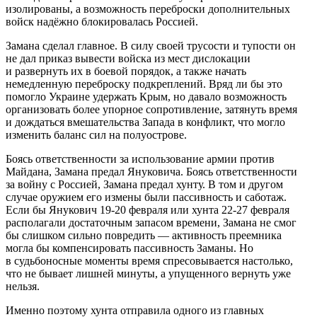
изолированы, а возможность переброски дополнительных
войск надёжно блокировалась Россией.
Замана сделал главное. В силу своей трусости и тупости он
не дал приказ вывести войска из мест дислокации
и развернуть их в боевой порядок, а также начать
немедленную переброску подкреплений. Вряд ли бы это
помогло Украине удержать Крым, но давало возможность
организовать более упорное сопротивление, затянуть время
и дождаться вмешательства Запада в конфликт, что могло
изменить баланс сил на полуострове.
Боясь ответственности за использование армии против
Майдана, Замана предал Януковича. Боясь ответственности
за войну с Россией, Замана предал хунту. В том и другом
случае оружием его измены были пассивность и саботаж.
Если бы Янукович 19-20 февраля или хунта 22-27 февраля
располагали достаточным запасом времени, Замана не смог
бы слишком сильно повредить — активность преемника
могла бы компенсировать пассивность Заманы. Но
в судьбоносные моменты время спресовывается настолько,
что не бывает лишней минуты, а упущенного вернуть уже
нельзя.
Именно поэтому хунта отправила одного из главных