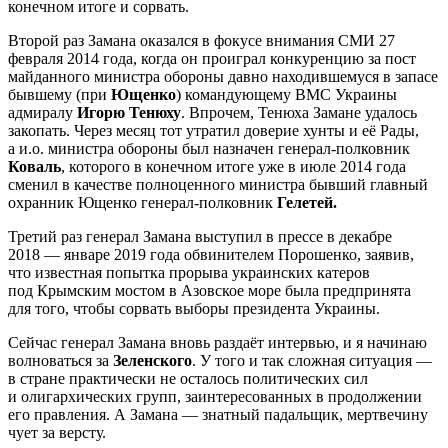
конечном итоге и сорвать.
Второй раз Замана оказался в фокусе внимания СМИ 27
февраля 2014 года, когда он проиграл конкуренцию за пост
майданного министра обороны давно находившемуся в запасе
бывшему (при
Ющенко
) командующему ВМС Украины
адмиралу
Игорю Тенюху
. Впрочем, Тенюха Замане удалось
закопать. Через месяц тот утратил доверие хунты и её Рады,
а и.о. министра обороны был назначен генерал-полковник
Коваль
, которого в конечном итоге уже в июле 2014 года
сменил в качестве полноценного министра бывший главный
охранник Ющенко генерал-полковник
Гелетей.
Третий раз генерал Замана выступил в прессе в декабре
2018 — январе 2019 года обвинителем Порошенко, заявив,
что известная попытка прорыва украинских катеров
под Крымским мостом в Азовское море была предпринята
для того, чтобы сорвать выборы президента Украины.
Сейчас генерал Замана вновь раздаёт интервью, и я начинаю
волноваться за
Зеленского
. У того и так сложная ситуация —
в стране практически не осталось политических сил
и олигархических групп, заинтересованных в продолжении
его правления. А Замана — знатный падальщик, мертвечину
чует за версту.