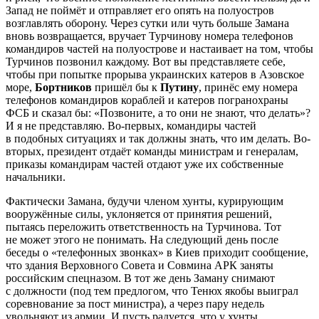
Запад не поймёт и отправляет его опять на полуостров
возглавлять оборону. Через сутки или чуть больше Замана
вновь возвращается, вручает Турчинову номера телефонов
командиров частей на полуострове и настаивает на том, чтобы
Турчинов позвонил каждому. Вот вы представляете себе,
чтобы при попытке прорыва украинских катеров в Азовское
море,
Бортников
пришёл бы к
Путину
, принёс ему номера
телефонов командиров кораблей и катеров погранохраны
ФСБ и сказал бы: «Позвоните, а то они не знают, что делать»?
И я не представляю. Во-первых, командиры частей
в подобных ситуациях и так должны знать, что им делать. Во-
вторых, президент отдаёт команды министрам и генералам,
приказы командирам частей отдают уже их собственные
начальники.
Фактически Замана, будучи членом хунты, курирующим
вооружённые силы, уклоняется от принятия решений,
пытаясь переложить ответственность на Турчинова. Тот
не может этого не понимать. На следующий день после
беседы о «телефонных звонках» в Киев приходит сообщение,
что здания Верховного Совета и Совмина АРК заняты
российским спецназом. В тот же день Заману снимают
с должности (под тем предлогом, что Тенюх якобы выиграл
соревнование за пост министра), а через пару недель
увольняют из армии. И пусть радуется, что у хунты