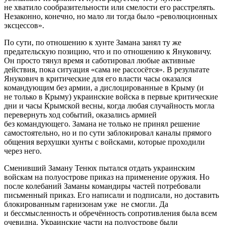
не хватило сообразительности или смелости его расстрелять.
Незаконно, конечно, но мало ли тогда было «революционных
эксцессов».
По сути, по отношению к хунте Замана занял ту же
предательскую позицию, что и по отношению к Януковичу.
Он просто тянул время и саботировал любые активные
действия, пока ситуация «сама не рассосётся». В результате
Янукович в критические для его власти часы оказался
командующим без армии, а дислоцированные в Крыму (и
не только в Крыму) украинские войска в первые критические
дни и часы Крымской весны, когда любая случайность могла
перевернуть ход событий, оказались армией
без командующего. Замана не только не принял решение
самостоятельно, но и по сути заблокировал каналы прямого
общения верхушки хунты с войсками, которые проходили
через него.
Сменивший Заману Тенюх пытался отдать украинским
войскам на полуострове приказ на применение оружия. Но
после колебаний Заманы командиры частей потребовали
письменный приказ. Его написали и подписали, но доставить
блокированным гарнизонам уже не смогли. Да
и бессмысленность и обречённость сопротивления была всем
очевидна. Украинские части на полуострове были