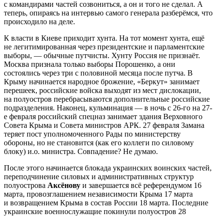
с командирами частей созвониться, а он и того не сделал. А
теперь, опираясь на интервью самого генерала разберёмся, что
происходило на деле.
К власти в Киеве приходит хунта. На тот момент хунта, ещё
не легитимированная через президентские и парламентские
выборы, — обычные путчисты. Хунту Россия не признаёт.
Москва признала только выборы Порошенко, а они
состоялись через три с половиной месяца после путча. В
Крыму начинается народное брожение, «Беркут» занимает
перешеек, российские войска выходят из мест дислокации,
на полуостров перебрасываются дополнительные российские
подразделения. Наконец, кульминация — в ночь с 26-го на 27-
е февраля российский спецназ занимает здания Верховного
Совета Крыма и Совета министров АРК. 27 февраля Замана
теряет пост уполномоченного Рады по министерству
обороны, но не становится (как его коллеги по силовому
блоку) и.о. министра. Совпадение? Не думаю.
После этого начинается блокада украинских воинских частей,
переподчинение силовых и административных структур
полуострова
Аксёнову
и завершается всё референдумом 16
марта, провозглашением независимости Крыма 17 марта
и возвращением Крыма в состав России 18 марта. Последние
украинские военнослужащие покинули полуостров 28