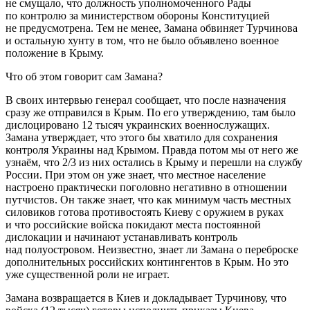
не смущало, что должность уполномоченного Рады
по контролю за министерством обороны Конституцией
не предусмотрена. Тем не менее, Замана обвиняет Турчинова
и остальную хунту в том, что не было объявлено военное
положение в Крыму.
Что об этом говорит сам Замана?
В своих интервью генерал сообщает, что после назначения
сразу же отправился в Крым. По его утверждению, там было
дислоцировано 12 тысяч украинских военнослужащих.
Замана утверждает, что этого бы хватило для сохранения
контроля Украины над Крымом. Правда потом мы от него же
узнаём, что 2/3 из них остались в Крыму и перешли на службу
России. При этом он уже знает, что местное население
настроено практически поголовно негативно в отношении
путчистов. Он также знает, что как минимум часть местных
силовиков готова противостоять Киеву с оружием в руках
и что российские войска покидают места постоянной
дислокации и начинают устанавливать контроль
над полуостровом. Неизвестно, знает ли Замана о переброске
дополнительных российских контингентов в Крым. Но это
уже существенной роли не играет.
Замана возвращается в Киев и докладывает Турчинову, что