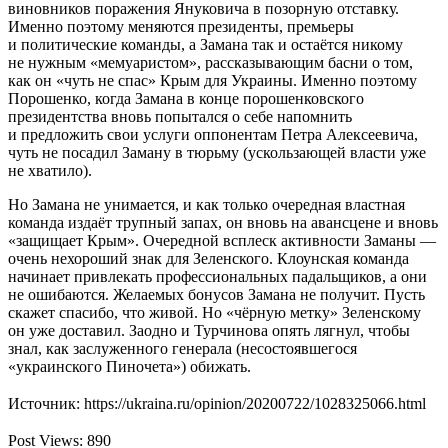
виновников поражения Януковича в позорную отставку.
Именно поэтому меняются президенты, премьеры
и политические команды, а Замана так и остаётся никому
не нужным «мемуаристом», рассказывающим басни о том,
как он «чуть не спас» Крым для Украины. Именно поэтому
Порошенко, когда Замана в конце порошенковского
президентства вновь попытался о себе напомнить
и предложить свои услуги оппонентам Петра Алексеевича,
чуть не посадил Заману в тюрьму (ускользающей власти уже
не хватило).
Но Замана не унимается, и как только очередная властная
команда издаёт трупный запах, он вновь на авансцене и вновь
«защищает Крым». Очередной всплеск активности Заманы —
очень нехороший знак для Зеленского. Клоунская команда
начинает привлекать профессиональных падальщиков, а они
не ошибаются. Желаемых бонусов Замана не получит. Пусть
скажет спасибо, что живой. Но «чёрную метку» Зеленскому
он уже доставил. Заодно и Турчинова опять лягнул, чтобы
знал, как заслуженного генерала (несостоявшегося
«украинского Пиночета») обижать.
Источник
: https://ukraina.ru/opinion/20200722/1028325066.html
Post Views:
890