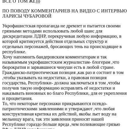
ВСЁ О ТОМ ЖЕ)))
ПО ПОВОДУ КОММЕНТАРИЕВ НА ВИДЕО С ИНТЕРВЬЮ
ЛАРИСЫ ЧУБАРОВОЙ
Укрофашистская пропаганда не дремлет и пытается своими
грязными методами использовать любой шанс для
дискредитации ЛДНР, перекручивая любую информацию, в
которой критикуется действия отдельных структур и
отдельных персонажей, бросающих тень на происходящие в
республике.
Хочу напомнить бандеровским комментаторам и так
называемым укрофашистским журналистам- блогерам ,что
бюрократия и зарвавшиеся чинуши есть в любой стране.
Гражданско-патриотическая позиция ,как раз и состоит в том
,чтобы указывать на недостатки, а правовая позиция
государства, Республики- должна заключаться в том ,чтобы
получив такую информацию исправлять её недостатки и
наказывать виновных во благо Республики, для ее укрепления
и процветания.
То, что некоторые персонажи прикрываются псевдо-
патриотическими заявлениями и утверждают ,что любая
конструктивная критика их действий, якобы льет воду на
мельницу врага, так эти заявления приносят нашей
Республике гораздо больше вреда ,чем поливающие грязью