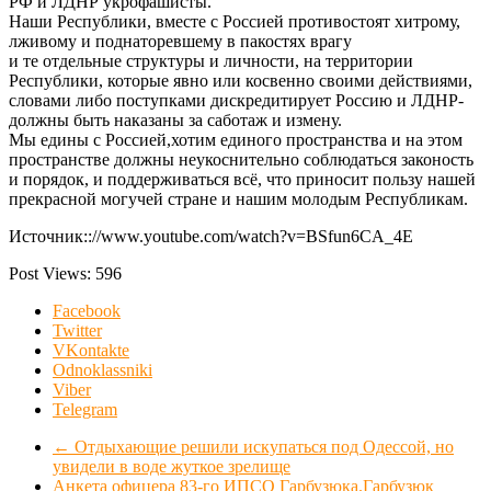
РФ и ЛДНР укрофашисты.
Наши Республики, вместе с Россией противостоят хитрому,
лживому и поднаторевшему в пакостях врагу
и те отдельные структуры и личности, на территории
Республики, которые явно или косвенно своими действиями,
словами либо поступками дискредитирует Россию и ЛДНР-
должны быть наказаны за саботаж и измену.
Мы едины с Россией,хотим единого пространства и на этом
пространстве должны неукоснительно соблюдаться законость
и порядок, и поддерживаться всё, что приносит пользу нашей
прекрасной могучей стране и нашим молодым Республикам.
Источник:://www.youtube.com/watch?v=BSfun6CA_4E
Post Views:
596
Facebook
Twitter
VKontakte
Odnoklassniki
Viber
Telegram
←
Отдыхающие решили искупаться под Одессой, но
увидели в воде жуткое зрелище
Анкета офицера 83-го ИПСО Гарбузюка.Гарбузюк