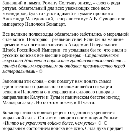
Запавший в память Роману Солтыку эпизод – своего рода
ритуал, обязательный для всех уважающих своё дело
командиров, будь то чуть видимый в тумане прошлого
Александр Македонский, генералиссимус А.В. Суворов или
император Наполеон Бонапарт.
Все великие полководцы обязательно заботились о моральной
силе войск. Повторяю – реальной силе! Если бы на машине
времени мы посетили занятия в Академии Генерального
Штаба Российской Империи, то услышали бы то, что знали в
русских войсках все высшие офицеры: «
Стратегическое
искусство Наполеона поражает грандиозностью средств …
причём данным моральным он отдавал преимущество перед
материальными
» ©.
Запомним эти слова,– они помогут нам понять смысл
единственного правильного в сложившейся ситуации
решения Наполеона о прекращении силового напора в
направлении Калуги и Тулы и паническом бегстве из-под
Малоярославца. Но об этом позже, в III части.
Бонапарт знал основной рецепт создания и укрепления
моральной силы. Он часто говорил своим подчинённым:
«
Ничто не укрепляет войска более, чем успех
» ©. С
моральным состоянием войска всё ясно. Сила духа придаёт