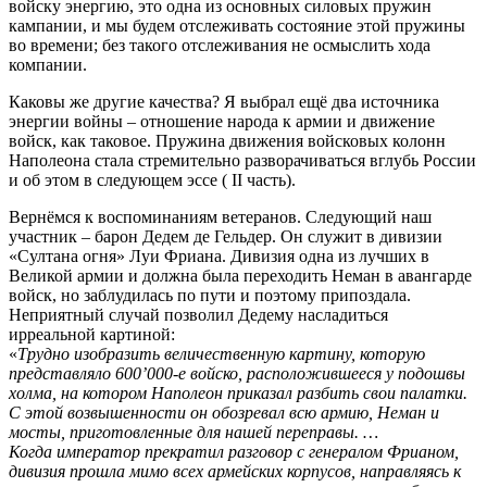
войску энергию, это одна из основных силовых пружин
кампании, и мы будем отслеживать состояние этой пружины
во времени; без такого отслеживания не осмыслить хода
компании.
Каковы же другие качества? Я выбрал ещё два источника
энергии войны – отношение народа к армии и движение
войск, как таковое. Пружина движения войсковых колонн
Наполеона стала стремительно разворачиваться вглубь России
и об этом в следующем эссе ( II часть).
Вернёмся к воспоминаниям ветеранов. Следующий наш
участник – барон Дедем де Гельдер. Он служит в дивизии
«Султана огня» Луи Фриана. Дивизия одна из лучших в
Великой армии и должна была переходить Неман в авангарде
войск, но заблудилась по пути и поэтому припоздала.
Неприятный случай позволил Дедему насладиться
ирреальной картиной:
«
Трудно изобразить величественную картину, которую
представляло 600’000-е войско, расположившееся у подошвы
холма, на котором Наполеон приказал разбить свои палатки.
С этой возвышенности он обозревал всю армию, Неман и
мосты, приготовленные для нашей переправы. …
Когда император прекратил разговор с генералом Фрианом,
дивизия прошла мимо всех армейских корпусов, направляясь к