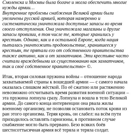
Смоленска и Москвы была богаче и могла обеспечить многие
нужды армии…
Внутренние проблемы снабжения Великой армии были
увеличены русской армией, которая намеренно и
систематически уничтожала доступные запасы во время
своего отступления. Она уничтожала магазины и другие
запасы провизии, в том числе те, которые хранились у
крестьян. Однако, как и в остальной Европе, когда нация
пыталась уничтожить продовольствие, хранившееся у
крестьян, те прятали его от собственного правительства
также активно, как и от захватчиков. Эти крестьяне часто
считали враждебными их существованию как захватчиков,
так и своё собственное правительство
» ©.
Итак, вторая силовая пружина войны – отношение народа
захватываемой страны к вошедшей армии — с самого начала
оказалась слишком жёсткой. По её сжатию или растяжению
невозможно отсчитывать время развития военной ситуации –
эта пружина лопнула сразу. Лопнула и вошла в тело Великой
армии. До самого конца интервенции она рвала жилы
военному организму, не позволяя остановить поток крови из
ран этого организма. Теряя кровь, он слабел: на всём пути
приходилось оставлять гарнизоны, в противном случае
снабжение могло быть прервано. Безо всяких боёв
шестисоттысячная армия всё теряла и теряла солдат.