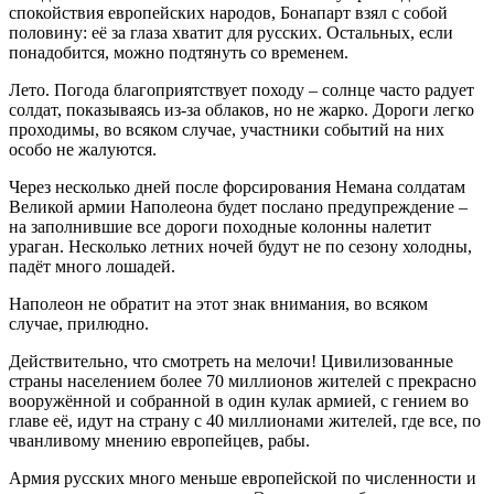
спокойствия европейских народов, Бонапарт взял с собой
половину: её за глаза хватит для русских. Остальных, если
понадобится, можно подтянуть со временем.
Лето. Погода благоприятствует походу – солнце часто радует
солдат, показываясь из-за облаков, но не жарко. Дороги легко
проходимы, во всяком случае, участники событий на них
особо не жалуются.
Через несколько дней после форсирования Немана солдатам
Великой армии Наполеона будет послано предупреждение –
на заполнившие все дороги походные колонны налетит
ураган. Несколько летних ночей будут не по сезону холодны,
падёт много лошадей.
Наполеон не обратит на этот знак внимания, во всяком
случае, прилюдно.
Действительно, что смотреть на мелочи! Цивилизованные
страны населением более 70 миллионов жителей с прекрасно
вооружённой и собранной в один кулак армией, с гением во
главе её, идут на страну с 40 миллионами жителей, где все, по
чванливому мнению европейцев, рабы.
Армия русских много меньше европейской по численности и