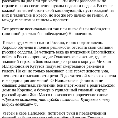
расколота на две или три части. Эти части разбросаны по
стране и на их соединение нужны недели и недели. Во главе
каждой из частей стоит свой командующий, пусть каждый из
них и талантлив и храбр, но всё же это далеко не гении. А
между талантом и гением – пропасть.
Все русские военачальники так или иначе были побеждены
(или иной раз «как бы побеждены») Наполеоном.
Только чудо может спасти Россию, и оно подготовлено.
Хорошо обучены и полны решимости отстоять свои святыни
русские солдаты. За четверть века до вторжения Европейских
войск в Россию происходит Очаковское сражение, где не
знающий страха в бою командир егерского корпуса Михаил
Илларионович Кутузов получает смертельное ранение в
голову. Но он не только выживает, а не теряет ясности ума,
точности и изысканности речи. В достаточной мере сохранена
и координация движений. О Наполеоне ещё никто и не
слышал; девятнадцатилетний Бонапарт живёт в родительском
доме на Корсике, а безмерно удивлённый главный хирург
русской армии Жан Массо произносит пророческие слова:
«
Должно полагать, что судьба назначает Кутузова к чему-
нибудь великому
» ©.
Уверен в себе Наполеон, потирают руки в предвкушении
богатой добычи солдаты объединённой армии Европы: