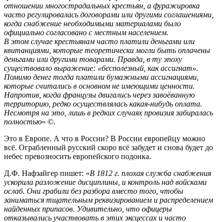
отношении многострадальных крестьян, а фуражировка
часто регулировалась договорами или другими соглашениями,
когда снабжение необходимыми материалами было
официально согласовано с местным населением.
В этом случае крестьянам часто платили деньгами или
квитанциями, которые теоретически могли быть оплачены
деньгами или другими товарами. Правда, в ту эпоху
существовало выражение: «бесполезный, как ассигнат».
Помимо денег тогда платили бумажными ассигнациями,
которые считались в основном не имеющими ценности.
Напротив, когда французы двигались через завоёванную
территорию, редко осуществлялась какая-нибудь оплата.
Несмотря на это, лишь в редких случаях провизия забиралась
полностью
» ©.
Это в Европе. А что в России? В России европейцу можно
всё. Ограбленный русский скоро всё забудет и снова будет до
небес превозносить европейского подонка.
Д.Ф. Нафзайгер пишет: «
В 1812 г. плохая служба снабжения
ускорила разложение дисциплины, и контроль над войсками
ослаб. Они грабили без разбора вместо того, чтобы
заниматься тщательным реквизированием и распределением
найденных припасов. Удивительно, что офицеры
отказывались участвовать в этих эксцессах и часто