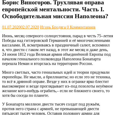
Борис Виногоров. Трухлявая оправа
европейской ментальности. Часть I.
Освободительная миссия Наполеона?
01.07.2020
02.07.2020
Игорь Бродяга
0 Комментариев
Июнь, месяц северного солнцестояния, парад в честь 75–летия
Победы над гитлеровской Германией и её многочисленными
вассалами. И, всматриваясь в праздничный салют, вспомнил
я, что двести с гаком лет назад, в этот же месяц и даже день,
24 июня 1812 года Великая армия объединённой Европы под
началом гениального полководца Наполеона Бонапарта
перешла Неман и вторглась на территорию России.
Много светлых, часто гениальных идей и теории придумали
европейцы. Не мысли, а бриллианты; но если это не техника,
то всё в дрянной оправе. Везде у них в огранке ярко блестит
высокомерие и везде проглядывает из–под позолоты неуёмное
желание кого-нибудь ограбить,– если не ближнего своего, то
хотя бы соседа по планете.
У Бонапарта миллион двести тысяч солдат под ружьём,
против него страна с армией, не превышающей двести
пятьдесят тысяч человек. Оставив половину армии для