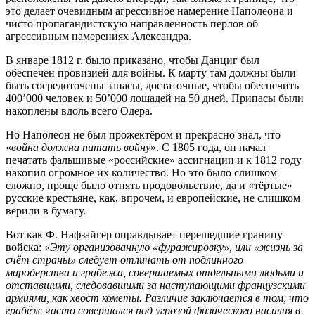
это делает очевидным агрессивное намерение Наполеона и
чисто пропагандистскую направленность перлов об
агрессивным намерениях Александра.
В январе 1812 г. было приказано, чтобы Данциг был
обеспечен провизией для войны. К марту там должны были
быть сосредоточены запасы, достаточные, чтобы обеспечить
400’000 человек и 50’000 лошадей на 50 дней. Припасы были
накоплены вдоль всего Одера.
Но Наполеон не был прожектёром и прекрасно знал, что
«
война должна питать войну
». С 1805 года, он начал
печатать фальшивые «российские» ассигнации и к 1812 году
накопил огромное их количество. Но это было слишком
сложно, проще было отнять продовольствие, да и «тёртые»
русские крестьяне, как, впрочем, и европейские, не слишком
верили в бумагу.
Вот как Ф. Нафзайгер оправдывает перешедшие границу
войска: «
Эту организованную «фуражировку», или «жизнь за
счёт страны» следует отличать от подлинного
мародерства и грабежа, совершаемых отдельными людьми и
отставшими, следовавшими за наступающими французскими
армиями, как хвост кометы. Различие заключается в том, что
грабёж часто совершался под угрозой физического насилия в