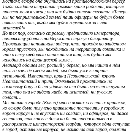
мостам; вскоре она очутилась на противоположном берегу.
Тогда солдаты испустили громкие крики радости, которые
привели меня в ужас; они как будто хотели сказать: «Теперь
мы на неприятельской земле! наши офицеры не будут более
наказывать нас, когда мы будем кормиться за счёт
жителей!
»
До тех пор, согласно строгому предписанию императора,
начальству удалось поддержать строгую дисциплину.
Прокламации напоминали войску, что, проходя по владениям
короля прусского, мы находились на территории союзника и
что к нему следовало относиться так, как будто мы
находились на французской земле…
Авангард обошел лес, росший у берега, но мы нашли в нём
только кое-где следы людей; мы были уже в стране
пустынной. Император, принц Невшательский, король
Неаполитанский и принц Экмюльский прокатились по
сосновому бору и были удивлены или быть может испуганы
тем, что они не видели нигде ни жителей, ни русских
солдат…
Мы нашли в городе (Ковно) много всяких съестных припасов,
но вскоре было получено приказание поставить у городских
ворот караул и не впускать ни солдат, ни офицеров, ни даже
генералов, так как всё должно быть предоставлено в
распоряжение императорской гвардии, которая одна вступит
в город; остальные корпуса, не исключая авангарда, должны