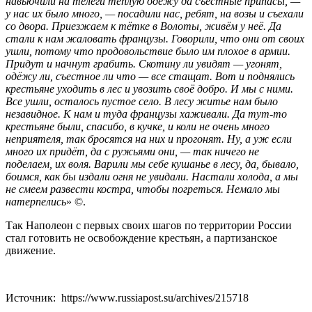
навьючили на телеги теплую одёжу да съестные припасы, —
у нас их было много, — посадили нас, ребят, на возы и съехали
со двора. Приезжаем к тётке в Волоты, живём у неё. Да
стали к нам жаловать французы. Говорили, что они от своих
ушли, потому что продовольствие было им плохое в армии.
Придут и начнут грабить. Скотину ли увидят — угонят,
одёжу ли, съестное ли что — все стащат. Вот и поднялись
крестьяне уходить в лес и увозить своё добро. И мы с ними.
Все ушли, осталось пустое село. В лесу житье нам было
незавидное. К нам и туда французы хаживали. Да тут-то
крестьяне были, спасибо, в кучке, и коли не очень много
неприятеля, так бросятся на них и прогонят. Ну, а уж если
много их придёт, да с ружьями они, — так ничего не
поделаем, их воля. Варили мы себе кушанье в лесу, да, бывало,
боимся, как бы издали огня не увидали. Настали холода, а мы
не смеем развести костра, чтобы погреться. Немало мы
натерпелись
» ©.
Так Наполеон с первых своих шагов по территории России
стал готовить не освобождение крестьян, а партизанское
движение.
Источник: https://www.russiapost.su/archives/215718