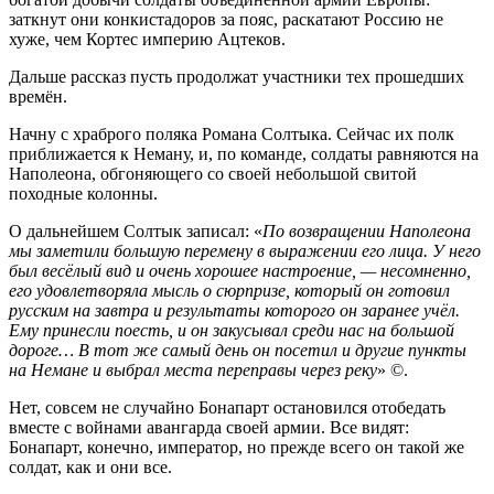
заткнут они конкистадоров за пояс, раскатают Россию не
хуже, чем Кортес империю Ацтеков.
Дальше рассказ пусть продолжат участники тех прошедших
времён.
Начну с храброго поляка Романа Солтыка. Сейчас их полк
приближается к Неману, и, по команде, солдаты равняются на
Наполеона, обгоняющего со своей небольшой свитой
походные колонны.
О дальнейшем Солтык записал: «
По возвращении Наполеона
мы заметили большую перемену в выражении его лица. У него
был весёлый вид и очень хорошее настроение, — несомненно,
его удовлетворяла мысль о сюрпризе, который он готовил
русским на завтра и результаты которого он заранее учёл.
Ему принесли поесть, и он закусывал среди нас на большой
дороге… В тот же самый день он посетил и другие пункты
на Немане и выбрал места переправы через реку
» ©.
Нет, совсем не случайно Бонапарт остановился отобедать
вместе с войнами авангарда своей армии. Все видят:
Бонапарт, конечно, император, но прежде всего он такой же
солдат, как и они все.