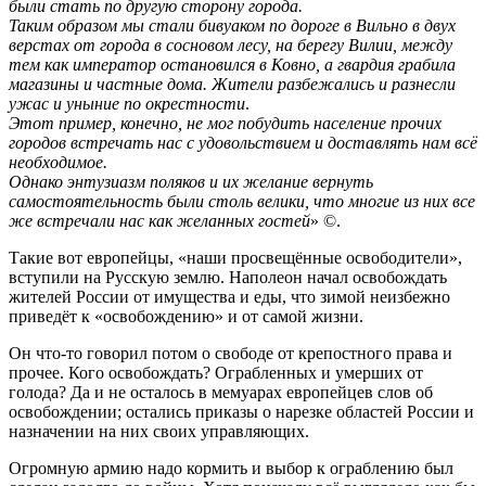
были стать по другую сторону города.
Таким образом мы стали бивуаком по дороге в Вильно в двух
верстах от города в сосновом лесу, на берегу Вилии, между
тем как император остановился в Ковно, а гвардия грабила
магазины и частные дома. Жители разбежались и разнесли
ужас и уныние по окрестности
.
Этот пример, конечно, не мог побудить население прочих
городов встречать нас с удовольствием и доставлять нам всё
необходимое.
Однако энтузиазм поляков и их желание вернуть
самостоятельность были столь велики, что многие из них все
же встречали нас как желанных гостей
» ©.
Такие вот европейцы, «наши просвещённые освободители»,
вступили на Русскую землю. Наполеон начал освобождать
жителей России от имущества и еды, что зимой неизбежно
приведёт к «освобождению» и от самой жизни.
Он что-то говорил потом о свободе от крепостного права и
прочее. Кого освобождать? Ограбленных и умерших от
голода? Да и не осталось в мемуарах европейцев слов об
освобождении; остались приказы о нарезке областей России и
назначении на них своих управляющих.
Огромную армию надо кормить и выбор к ограблению был