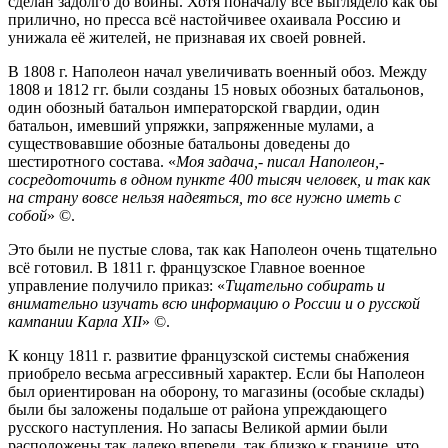
сделан задолго до войны. Хотя поначалу всё выглядело как бы
прилично, но пресса всё настойчивее охаивала Россию и
унижала её жителей, не признавая их своей ровней.
В 1808 г. Наполеон начал увеличивать военный обоз. Между
1808 и 1812 гг. были созданы 15 новых обозных батальонов,
один обозный батальон императорской гвардии, один
батальон, имевший упряжки, запряженные мулами, а
существовавшие обозные батальоны доведены до
шестиротного состава. «
Моя задача,- писал Наполеон,-
сосредоточить в одном пункте 400 тысяч человек, и так как
на страну вовсе нельзя надеяться, то все нужно иметь с
собой
» ©.
Это были не пустые слова, так как Наполеон очень тщательно
всё готовил. В 1811 г. французское Главное военное
управление получило приказ: «
Тщательно собирать и
внимательно изучать всю информацию о России и о русской
кампании Карла XII
» ©.
К концу 1811 г. развитие французской системы снабжения
приобрело весьма агрессивный характер. Если бы Наполеон
был ориентирован на оборону, то магазины (особые склады)
были бы заложены подальше от района упреждающего
русского наступления. Но запасы Великой армии были
расположены так далеко впереди, так близко к границе, что