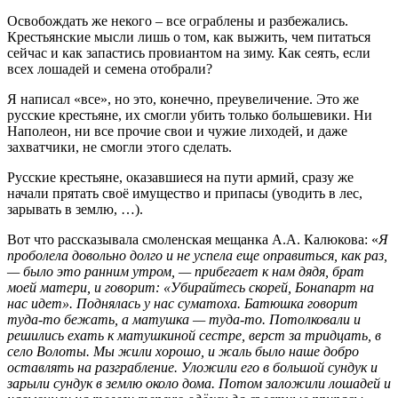
Освобождать же некого – все ограблены и разбежались.
Крестьянские мысли лишь о том, как выжить, чем питаться
сейчас и как запастись провиантом на зиму. Как сеять, если
всех лошадей и семена отобрали?
Я написал «все», но это, конечно, преувеличение. Это же
русские крестьяне, их смогли убить только большевики. Ни
Наполеон, ни все прочие свои и чужие лиходей, и даже
захватчики, не смогли этого сделать.
Русские крестьяне, оказавшиеся на пути армий, сразу же
начали прятать своё имущество и припасы (уводить в лес,
зарывать в землю, …).
Вот что рассказывала смоленская мещанка А.А. Калюкова: «
Я
проболела довольно долго и не успела еще оправиться, как раз,
— было это ранним утром, — прибегает к нам дядя, брат
моей матери, и говорит: «Убирайтесь скорей, Бонапарт на
нас идет». Поднялась у нас суматоха. Батюшка говорит
туда-то бежать, а матушка — туда-то. Потолковали и
решились ехать к матушкиной сестре, верст за тридцать, в
село Волоты. Мы жили хорошо, и жаль было наше добро
оставлять на разграбление. Уложили его в большой сундук и
зарыли сундук в землю около дома. Потом заложили лошадей и