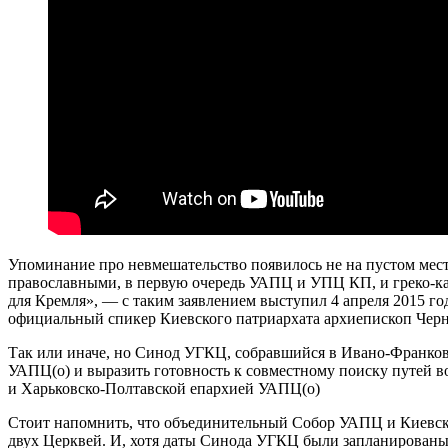
Упоминание про невмешательство появилось не на пустом мес
православными, в первую очередь УАПЦ и УПЦ КП, и греко-ка
для Кремля», — с таким заявлением выступил 4 апреля 2015 
официальный спикер Киевского патриархата архиепископ Че
Так или иначе, но Синод УГКЦ, собравшийся в Ивано-Франковс
УАПЦ(о) и выразить готовность к совместному поиску путей 
и Харьковско-Полтавской епархией УАПЦ(о)
Стоит напомнить, что объединительный Собор УАПЦ и Киевского 
двух Церквей. И, хотя даты Синода УГКЦ были запланированы е