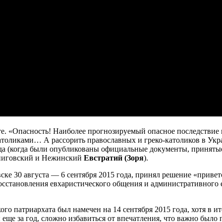
те. «Опасность! Наиболее прогнозируемый опасное последствие
толиками… А рассорить православных и греко-католиков в Укра
года (когда были опубликованы официальные документы, принят
рниговский и Нежинский
Евстратий (Зоря
).
ке 30 августа — 6 сентября 2015 года, принял решение «приве
восстановления евхаристического общения и административного 
патриархата был намечен на 14 сентября 2015 года, хотя в итог
ще за год, сложно избавиться от впечатления, что важно было п