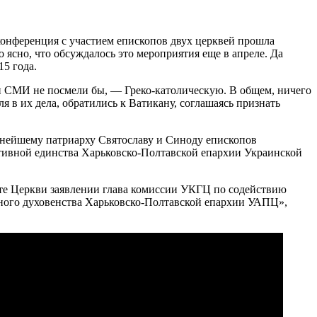
онференция с участием епископов двух церквей прошла
 ясно, что обсуждалось это мероприятия еще в апреле. Да
5 года.
ни СМИ не посмели бы, — Греко-католическую. В общем, ничего
 в их дела, обратились к Ватикану, соглашаясь признать
ннейшему патриарху Святославу и Синоду епископов
ативной единства Харьковско-Полтавской епархии Украинской
айте Церкви заявлении глава комиссии УКГЦ по содействию
вного духовенства Харьковско-Полтавской епархии УАПЦ»,