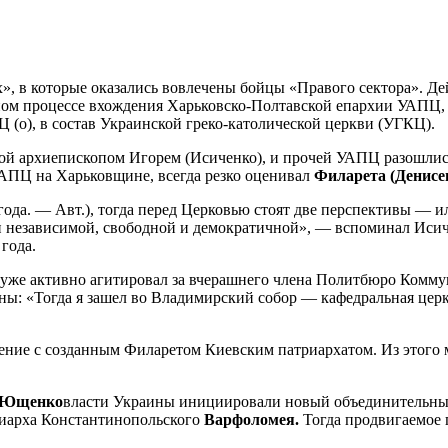
, в которые оказались вовлечены бойцы «Правого сектора». Дей
ном процессе вхождения Харьковско-Полтавской епархии УАПЦ, п
о), в состав Украинской греко-католической церкви (УГКЦ).
мой архиепископом Игорем (Исиченко), и прочей УАПЦ разошлис
УАПЦ на Харьковщине, всегда резко оценивал
Филарета (Денисе
 года. — Авт.), тогда перед Церковью стоят две перспективы — 
 независимой, свободной и демократичной», — вспоминал Исиче
 года.
Ц) уже активно агитировал за вчерашнего члена Политбюро Ком
ы: «Тогда я зашел во Владимирский собор — кафедральная церк
ение с созданным Филаретом Киевским патриархатом. Из этого 
 Ющенко
власти Украины инициировали новый объединительный
триарха Константинопольского
Варфоломея.
Тогда продвигаемое 