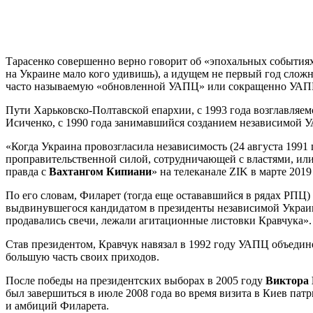
Тарасенко совершенно верно говорит об «эпохальных событиях»
на Украине мало кого удивишь), а идущем не первый год слож
часто называемую «обновленной УАПЦ» или сокращенно УАПЦ (
Пути Харьковско-Полтавской епархии, с 1993 года возглавляе
Исиченко, с 1990 года занимавшийся созданием независимой 
«Когда Украина провозгласила независимость (24 августа 1991
проправительственной силой, сотрудничающей с властями, или
правда с
Вахтангом Кипиани
» на телеканале ZIK в марте 2019
По его словам, Филарет (тогда еще остававшийся в рядах РП
выдвинувшегося кандидатом в президенты независимой Украин
продавались свечи, лежали агитационные листовки Кравчука».
Став президентом, Кравчук навязал в 1992 году УАПЦ объедин
большую часть своих приходов.
После победы на президентских выборах в 2005 году
Виктора
был завершиться в июле 2008 года во время визита в Киев па
и амбиций Филарета.