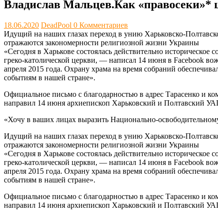
Владислав Мальцев.Как «правосеки»* ц
18.06.2020
DeadPool
0 Комментариев
Идущий на наших глазах переход в унию Харьковско-Полтавско
отражаются закономерности религиозной жизни Украины
«Сегодня в Харькове состоялась действительно историческое
греко-католической церкви, — написал 14 июня в Facebook во
апреля 2015 года. Охрану храма на время собраний обеспечива
событиям в нашей стране».
Официальное письмо с благодарностью в адрес Тарасенко и к
направил 14 июня архиепископ Харьковский и Полтавский У
«Хочу в ваших лицах выразить Национально-освободительном
Идущий на наших глазах переход в унию Харьковско-Полтавско
отражаются закономерности религиозной жизни Украины
«Сегодня в Харькове состоялась действительно историческое
греко-католической церкви, — написал 14 июня в Facebook во
апреля 2015 года. Охрану храма на время собраний обеспечива
событиям в нашей стране».
Официальное письмо с благодарностью в адрес Тарасенко и к
направил 14 июня архиепископ Харьковский и Полтавский У