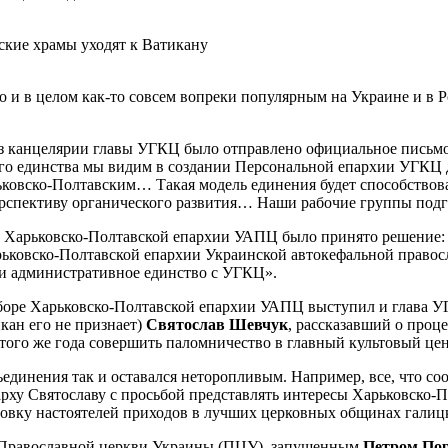
и в целом как-то совсем вопреки популярным на Украине и в Ро
, из канцелярии главы УГКЦ было отправлено официальное письм
го единства мы видим в создании Персональной епархии УГКЦ д
рьковско-Полтавским… Такая модель единения будет способство
рспективу органического развития… Наши рабочие группы подго
е Харьковско-Полтавской епархии УАПЦ было принято решение:
рьковско-Полтавской епархии Украинской автокефальной право
 и административное единство с УГКЦ».
 соборе Харьковско-Полтавской епархии УАПЦ выступил и глав
икан его не признает)
Святослав Шевчук
, рассказавший о проц
того же года совершить паломничество в главный культовый це
ъединения так и оставался неторопливым. Например, все, что с
арху Святославу с просьбой представлять интересы Харьковско-
вку настоятелей приходов в лучших церковных общинах галицк
м Православной церкви Украины (ПЦУ), запущенным
Петром По