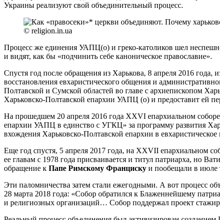
Украины реализуют свой объединительный процесс.
© religion.in.ua
Процесс же единения УАПЦ(о) и греко-католиков шел неспешно 
и видят, как бы «подчинить себе каноническое православие».
Спустя год после обращения из Харькова, 8 апреля 2016 года
восстановления евхаристического общения и административно
Полтавской и Сумской областей во главе с архиепископом Ха
Харьковско-Полтавской епархии УАПЦ (о) и предоставит ей пе
На прошедшем 20 апреля 2016 года XXVI епархиальном собор
епархии УАПЦ в единство с УГКЦ» за программу развития Ха
вхождения Харьковско-Полтавской епархии в евхаристическое
Еще год спустя, 5 апреля 2017 года, на XXVII епархиальном
ее главам с 1978 года присваивается и титул патриарха, но Ват
обращение к
Папе Римскому Франциску
и пообещали в июле 
Эти паломничества затем стали ежегодными. А вот процесс об
28 марта 2018 года: «Собор обратился к Блаженнейшему патри
и религиозных организаций… Собор поддержал проект стажиро
Реальный процесс объединения был активизирован создание