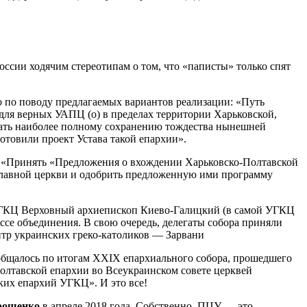
ссии ходячим стереотипам о том, что «паписты» только спят
о по поводу предлагаемых вариантов реализации: «Путь
ля верных УАПЦ (о) в пределах территории Харьковской,
вать наиболее полному сохранению тождества нынешней
товили проект Устава такой епархии».
 «Принять «Предложения о вхождении Харьковско-Полтавской
славной церкви и одобрить предложенную ими программу
а УГКЦ Верховный архиепископ Киево-Галицкий (в самой УГКЦ
ессе объединения. В свою очередь, делегаты собора приняли
нтр украинских греко-католиков — Зарвани
ообщалось по итогам XXIX епархиального собора, прошедшего
Полтавской епархии во Всеукраинском совете церквей
их епархий УГКЦ». И это все!
рошенко
в апреле 2018 года. Собственно, ПЦУ — это