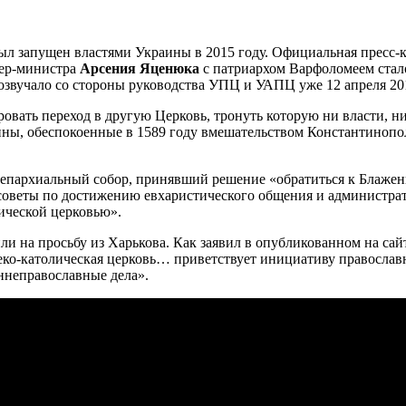
л запущен властями Украины в 2015 году. Официальная пресс-к
ьер-министра
Арсения Яценюка
с патриархом Варфоломеем стало
розвучало со стороны руководства УПЦ и УАПЦ уже 12 апреля 201
овать переход в другую Церковь, тронуть которую ни власти, 
ны, обеспокоенные в 1589 году вмешательством Константинополя
 епархиальный собор, принявший решение «обратиться к Блаже
х советы по достижению евхаристического общения и администр
ической церковью».
или на просьбу из Харькова. Как заявил в опубликованном на с
реко-католическая церковь… приветствует инициативу правосла
ннеправославные дела».