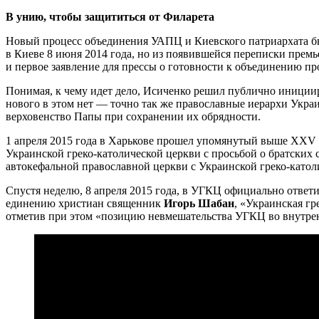
В унию, чтобы защититься от Филарета
Новый процесс объединения УАПЦ и Киевского патриархата бы
в Киеве 8 июня 2014 года, но из появившейся переписки прем
и первое заявление для прессы о готовности к объединению п
Понимая, к чему идет дело, Исиченко решил публично инициир
нового в этом нет — точно так же православные иерархи Украи
верховенство Папы при сохранении их обрядности.
1 апреля 2015 года в Харькове прошел упомянутый выше XXV
Украинской греко-католической церкви с просьбой о братски
автокефальной православной церкви с Украинской греко-катол
Спустя неделю, 8 апреля 2015 года, в УГКЦ официально ответ
единению христиан священник
Игорь Шабан
, «Украинская г
отметив при этом «позицию невмешательства УГКЦ во внутре