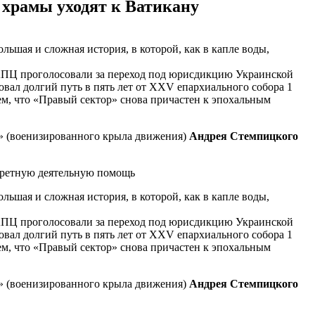
 храмы уходят к Ватикану
ьшая и сложная история, в которой, как в капле воды,
УАПЦ проголосовали за переход под юрисдикцию Украинской
вал долгий путь в пять лет от XXV епархиального собора 1
ем, что «Правый сектор» снова причастен к эпохальным
р» (военизированного крыла движения)
Андрея Стемпицкого
кретную деятельную помощь
ьшая и сложная история, в которой, как в капле воды,
УАПЦ проголосовали за переход под юрисдикцию Украинской
вал долгий путь в пять лет от XXV епархиального собора 1
ем, что «Правый сектор» снова причастен к эпохальным
р» (военизированного крыла движения)
Андрея Стемпицкого