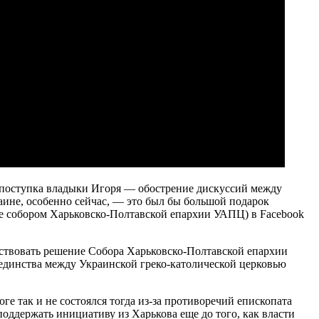
 поступка владыки Игоря — обострение дискуссий между
ине, особенно сейчас, — это был бы большой подарок
ые собором Харьковско-Полтавской епархии УАПЦ) в Facebook
тствовать решение Собора Харьковско-Полтавской епархии
единства между Украинской греко-католической церковью
е так и не состоялся тогда из-за противоречий епископата
оддержать инициативу из Харькова еще до того, как власти