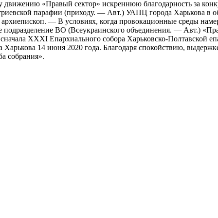
у движению «Правый сектор» искреннюю благодарность за кон
риевской парафии (приходу. — Авт.) УАПЦ города Харькова в 
 архиепископ. — В условиях, когда провокационные среды намер
 подразделение ВО (Всеукраинского объединения. — Авт.) «Пра
 сначала XXXI Епархиального собора Харьковско-Полтавской е
а Харькова 14 июня 2020 года. Благодаря спокойствию, выдерж
а собрания».