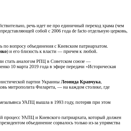
ствительно, речь идет не про единичный переход храма (чем
редставляющей собой с 2006 года de facto отдельную церковь,
ь по вопросу объединения с Киевским патриархатом.
нко
) и его близость к власти — причем к любой.
или стать аналогом РПЦ в Советском союзе —
нко 10 марта 2019 года в эфире передачи «Историческая
мунистической партии Украины
Леонида Кравчука
,
овь митрополита Филарета, — на каждом столике, где
мезальянса УАПЦ вышла в 1993 году, потеряв при этом
 процесс УАПЦ и Киевского патриархата, который должен
президентом объединение сорвалось только из-за упрямства