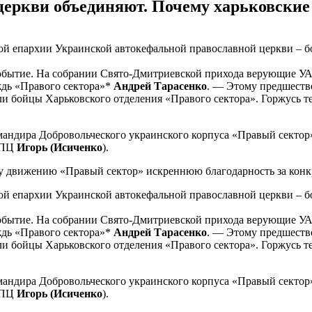
еркви объединяют. Почему харьковские
й епархии Украинской автокефальной православной церкви – бол
 событие. На собрании Свято-Дмитриевской прихода верующие 
ждь «Правого сектора»*
Андрей Тарасенко
. — Этому предшество
ли бойцы Харьковского отделения «Правого сектора». Горжусь т
омандира Добровольческого украинского корпуса «Правый секто
АПЦ
Игорь (Исиченко
).
у движению «Правый сектор» искреннюю благодарность за кон
й епархии Украинской автокефальной православной церкви – бол
 событие. На собрании Свято-Дмитриевской прихода верующие 
ждь «Правого сектора»*
Андрей Тарасенко
. — Этому предшество
ли бойцы Харьковского отделения «Правого сектора». Горжусь т
омандира Добровольческого украинского корпуса «Правый секто
АПЦ
Игорь (Исиченко
).