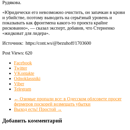
Рудякова.
«Юридически его невозможно очистить, он запачкан в крови
и убийстве, поэтому выводить на серьёзный уровень и
показывать как фронтмена какого-то проекта крайне
рискованно», — сказал эксперт, добавив, что Стерненко
«жидковат для лидера».
Источник: https://cont.ws/@bezuhoff/1703600
Post Views:
620
Facebook
Twitter
VKontakte
Odnoklassniki
Viber
Telegram
←
Озимые пропали все: в Одесском облсовете просят
фермеров поскорей возмещать убытки
Выход есть! Простой
→
Добавить комментарий