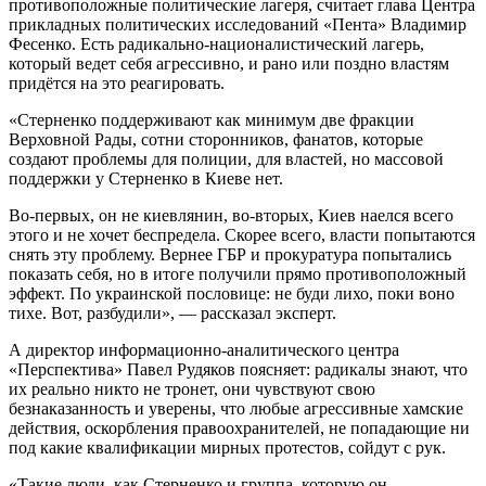
противоположные политические лагеря, считает глава Центра
прикладных политических исследований «Пента» Владимир
Фесенко. Есть радикально-националистический лагерь,
который ведет себя агрессивно, и рано или поздно властям
придётся на это реагировать.
«Стерненко поддерживают как минимум две фракции
Верховной Рады, сотни сторонников, фанатов, которые
создают проблемы для полиции, для властей, но массовой
поддержки у Стерненко в Киеве нет.
Во-первых, он не киевлянин, во-вторых, Киев наелся всего
этого и не хочет беспредела. Скорее всего, власти попытаются
снять эту проблему. Вернее ГБР и прокуратура попытались
показать себя, но в итоге получили прямо противоположный
эффект. По украинской пословице: не буди лихо, поки воно
тихе. Вот, разбудили», — рассказал эксперт.
А директор информационно-аналитического центра
«Перспектива» Павел Рудяков поясняет: радикалы знают, что
их реально никто не тронет, они чувствуют свою
безнаказанность и уверены, что любые агрессивные хамские
действия, оскорбления правоохранителей, не попадающие ни
под какие квалификации мирных протестов, сойдут с рук.
«Такие люди, как Стерненко и группа, которую он