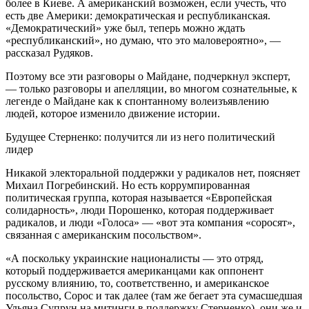
более в Киеве. А американский возможен, если учесть, что
есть две Америки: демократическая и республиканская.
«Демократический» уже был, теперь можно ждать
«республиканский», но думаю, что это маловероятно», —
рассказал Рудяков.
Поэтому все эти разговоры о Майдане, подчеркнул эксперт,
— только разговоры и апелляции, во многом сознательные, к
легенде о Майдане как к спонтанному волеизъявлению
людей, которое изменило движение истории.
Будущее Стерненко: получится ли из него политический
лидер
Никакой электоральной поддержки у радикалов нет, поясняет
Михаил Погребинский. Но есть коррумпированная
политическая группа, которая называется «Европейская
солидарность», люди Порошенко, которая поддерживает
радикалов, и люди «Голоса» — «вот эта компания «соросят»,
связанная с американским посольством».
«А поскольку украинские националисты — это отряд,
который поддерживается американцами как оппонент
русскому влиянию, то, соответственно, и американское
посольство, Сорос и так далее (там же бегает эта сумасшедшая
Ульяна Супрун на митинги в поддержку Стерненко), они же и