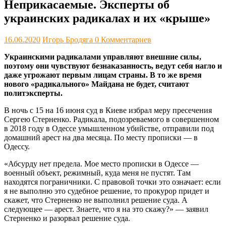
Неприкасаемые. Эксперты об
украинских радикалах и их «крыше»
16.06.2020
Игорь Бродяга
0 Комментариев
Украинскими радикалами управляют внешние силы,
поэтому они чувствуют безнаказанность, ведут себя нагло и
даже угрожают первым лицам страны. В то же время
нового «радикального» Майдана не будет, считают
политэксперты.
В ночь с 15 на 16 июня суд в Киеве избрал меру пресечения
Сергею Стерненко. Радикала, подозреваемого в совершенном
в 2018 году в Одессе умышленном убийстве, отправили под
домашний арест на два месяца. По месту прописки — в
Одессу.
«Абсурду нет предела. Мое место прописки в Одессе —
военный объект, режимный, куда меня не пустят. Там
находятся пограничники. С правовой точки это означает: если
я не выполню это судебное решение, то прокурор придет и
скажет, что Стерненко не выполнил решение суда. А
следующее — арест. Знаете, что я на это скажу?» — заявил
Стерненко и разорвал решение суда.