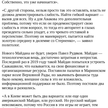
Собственно, это уже начинается».
«С другой стороны, нельзя просто так это оставлять, власть не
должна демонстрировать слабость. Найти гибкий вариант —
вызов для всех. Ну а для Авакова это дополнительная
проблема, потому что если он продемонстрирует свою
слабость в этом вопросе, то тогда его авторитет в глазах
президента сильно упадет, а это чревато отставкой в
перспективе. Поэтому он маневрирует, пытается найти
золотую середину в дилемме со Стерненко», — заявил
политолог.
Нового Майдана не будет, уверен Павел Рудяков. Майдан —
технологическая вещь, достаточно затратная и непростая.
Последний раз в 2019 году такой Майдан попытался устроить
Саакашвили, что называется, на свои финансовые и
организационные ресурсы. Поставили палатки в Мариинском
парке возле Верховной Рады, но закачивать финансы туда
было некому, внешние силы в это не вложились,
информационной поддержки не было. Поэтому постояли два
месяца и разошлись.
«А в Киеве может быть два варианта: или еще один
американский Майдан, или русский. Но русский майдан
невозможен, потому что Россия в эти игры не играет, тем