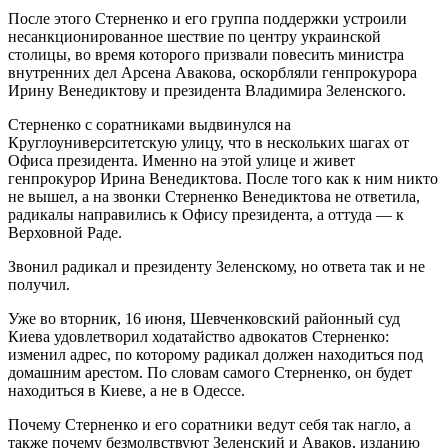
После этого Стерненко и его группа поддержки устроили
несанкционированное шествие по центру украинской
столицы, во время которого призвали повесить министра
внутренних дел Арсена Авакова, оскорбляли генпрокурора
Ирину Венедиктову и президента Владимира Зеленского.
Стерненко с соратниками выдвинулся на
Круглоуниверситетскую улицу, что в нескольких шагах от
Офиса президента. Именно на этой улице и живет
генпрокурор Ирина Венедиктова. После того как к ним никто
не вышел, а на звонки Стерненко Венедиктова не ответила,
радикалы направились к Офису президента, а оттуда — к
Верховной Раде.
Звонил радикал и президенту Зеленскому, но ответа так и не
получил.
Уже во вторник, 16 июня, Шевченковский районный суд
Киева удовлетворил ходатайство адвокатов Стерненко:
изменил адрес, по которому радикал должен находиться под
домашним арестом. По словам самого Стерненко, он будет
находиться в Киеве, а не в Одессе.
Почему Стерненко и его соратники ведут себя так нагло, а
также почему безмолвствуют Зеленский и Аваков, изданию