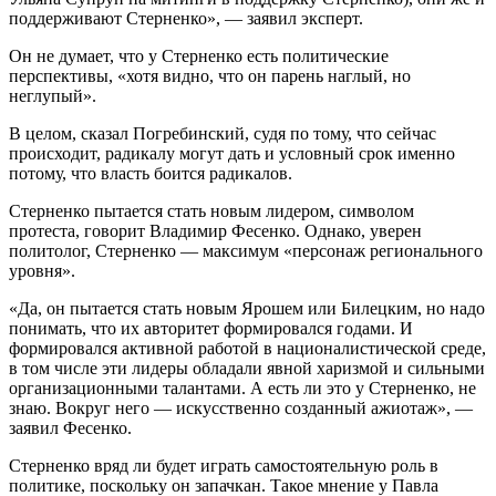
поддерживают Стерненко», — заявил эксперт.
Он не думает, что у Стерненко есть политические
перспективы, «хотя видно, что он парень наглый, но
неглупый».
В целом, сказал Погребинский, судя по тому, что сейчас
происходит, радикалу могут дать и условный срок именно
потому, что власть боится радикалов.
Стерненко пытается стать новым лидером, символом
протеста, говорит Владимир Фесенко. Однако, уверен
политолог, Стерненко — максимум «персонаж регионального
уровня».
«Да, он пытается стать новым Ярошем или Билецким, но надо
понимать, что их авторитет формировался годами. И
формировался активной работой в националистической среде,
в том числе эти лидеры обладали явной харизмой и сильными
организационными талантами. А есть ли это у Стерненко, не
знаю. Вокруг него — искусственно созданный ажиотаж», —
заявил Фесенко.
Стерненко вряд ли будет играть самостоятельную роль в
политике, поскольку он запачкан. Такое мнение у Павла