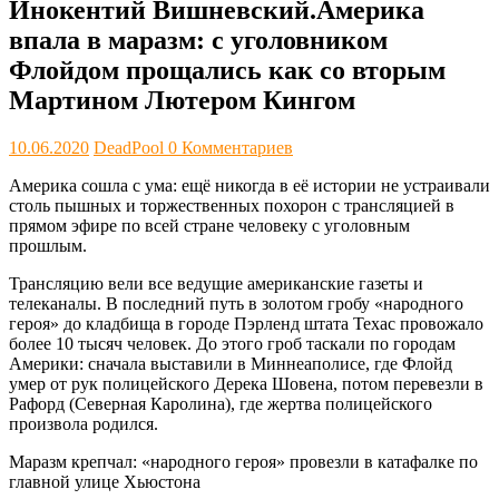
Инокентий Вишневский.Америка
впала в маразм: с уголовником
Флойдом прощались как со вторым
Мартином Лютером Кингом
10.06.2020
DeadPool
0 Комментариев
Америка сошла с ума: ещё никогда в её истории не устраивали
столь пышных и торжественных похорон с трансляцией в
прямом эфире по всей стране человеку с уголовным
прошлым.
Трансляцию вели все ведущие американские газеты и
телеканалы. В последний путь в золотом гробу «народного
героя» до кладбища в городе Пэрленд штата Техас провожало
более 10 тысяч человек. До этого гроб таскали по городам
Америки: сначала выставили в Миннеаполисе, где Флойд
умер от рук полицейского Дерека Шовена, потом перевезли в
Рафорд (Северная Каролина), где жертва полицейского
произвола родился.
Маразм крепчал: «народного героя» провезли в катафалке по
главной улице Хьюстона