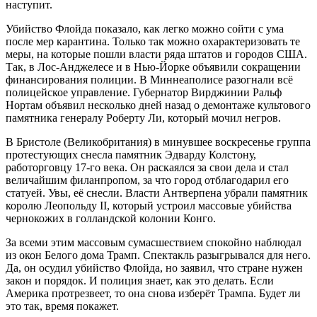
наступит.
Убийство Флойда показало, как легко можно сойти с ума
после мер карантина. Только так можно охарактеризовать те
меры, на которые пошли власти ряда штатов и городов США.
Так, в Лос-Анджелесе и в Нью-Йорке объявили сокращении
финансирования полиции. В Миннеаполисе разогнали всё
полицейское управление. Губернатор Вирджинии Ральф
Нортам объявил несколько дней назад о демонтаже культового
памятника генералу Роберту Ли, который мочил негров.
В Бристоле (Великобритания) в минувшее воскресенье группа
протестующих снесла памятник Эдварду Колстону,
работорговцу 17-го века. Он раскаялся за свои дела и стал
величайшим филанпропом, за что город отблагодарил его
статуей. Увы, её снесли. Власти Антверпена убрали памятник
королю Леопольду II, который устроил массовые убийства
чернокожих в голландской колонии Конго.
За всеми этим массовым сумасшествием спокойно наблюдал
из окон Белого дома Трамп. Спектакль разыгрывался для него.
Да, он осудил убийство Флойда, но заявил, что стране нужен
закон и порядок. И полиция знает, как это делать. Если
Америка протрезвеет, то она снова изберёт Трампа. Будет ли
это так, время покажет.