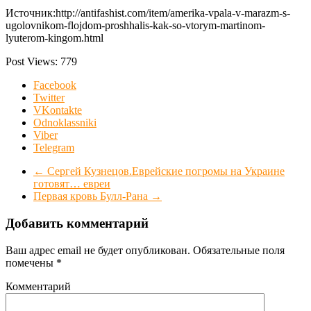
Источник:http://antifashist.com/item/amerika-vpala-v-marazm-s-
ugolovnikom-flojdom-proshhalis-kak-so-vtorym-martinom-
lyuterom-kingom.html
Post Views:
779
Facebook
Twitter
VKontakte
Odnoklassniki
Viber
Telegram
←
Сергей Кузнецов.Еврейские погромы на Украине
готовят… евреи
Первая кровь Булл-Рана
→
Добавить комментарий
Ваш адрес email не будет опубликован.
Обязательные поля
помечены
*
Комментарий