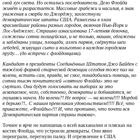
свой луч света. Но остались последователи. Дело Флойда
живёт и разрастается. Массовые грабежи и насилия, в знак
уважения и скорби по Джорджу, захлестнули
демократические штаты США. Разнесены в хлам
красивейшие районы разных городов, включая Нью-Йорк и
Лос-Анджелес. Страшно изнасилована 17-летняя девочка,
сожжены сотни полицейских, и не только, машин, обгажены
и заблёваны улицы, площади, аллеи парков, свёрнуты шеи
лебедей, живущих сыто и вольготно в каждом городском
пруду… (до встречи с флойдовцами).
Кандидат в президенты Соединённых Штатов Джо Байден с
тяжёлой формой старческой деменции сегодня тоже пал на
колени, встать сам, правда, не смог, понадобилась помощь, но
сотни тысяч почитателей «святого Флойда» это не
смутило. Они будут голосовать на выборах за это
ископаемое, чего, собственно, демократы и добиваются, не
гнушаясь ничем. На колени?! Не вопрос — на колени!!!! Мордой
в дерьмо?!.. С нашим превеликим удовольствием!!!!! Всё, что
прикажете, «Флойды»!!! И, что противно, что почти вся
Демократическая партия страны такова
».
Точнее и ярче не напишешь о всей вакханалии и плясках на
костях Флойда, что устроили демократы. Они явно
переиграли, перегнули палку. И отрезвление в США