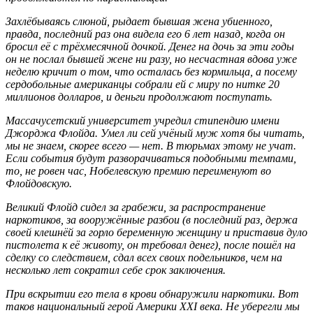
Захлёбываясь слюной, рыдает бывшая жена убиенного,
правда, последний раз она видела его 6 лет назад, когда он
бросил её с трёхмесячной дочкой. Денег на дочь за эти годы
он не послал бывшей жене ни разу, но несчастная вдова уже
неделю кричит о том, что осталась без кормильца, а посему
сердобольные американцы собрали ей с миру по нитке 20
миллионов долларов, и деньги продолжают поступать.
Массачусетский университет учредил стипендию имени
Джорджа Флойда. Умел ли сей учёный муж хотя бы читать,
мы не знаем, скорее всего — нет. В тюрьмах этому не учат.
Если события будут разворачиваться подобными темпами,
то, не ровен час, Нобелевскую премию переименуют во
Флойдовскую.
Великий Флойд сидел за грабежи, за распространение
наркотиков, за вооружённые разбои (в последний раз, держа
своей клешнёй за горло беременную женщину и приставив дуло
пистолета к её животу, он требовал денег), после пошёл на
сделку со следствием, сдал всех своих подельников, чем на
несколько лет сократил себе срок заключения.
При вскрытии его тела в крови обнаружили наркотики. Вот
таков национальный герой Америки XXI века. Не уберегли мы