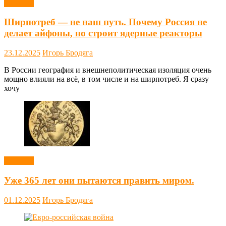
Новости
Ширпотреб — не наш путь. Почему Россия не
делает айфоны, но строит ядерные реакторы
23.12.2025
Игорь Бродяга
В России география и внешнеполитическая изоляция очень
мощно влияли на всё, в том числе и на ширпотреб. Я сразу
хочу
Новости
Уже 365 лет они пытаются править миром.
01.12.2025
Игорь Бродяга