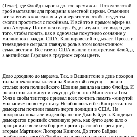
(Техас), где Флойд вырос и долгое время жил. Потом золотой
гроб выставили для прощания в местной церкви. Отменили
все занятия в колледжах и университетах, чтобы студенты
смогли проститься с покойным. И всё это в прямом эфире на
всю Америку. Потом психиатры будут изучать эти видео для
того, чтобы понять, как в одночасье помутнело сознание у
миллионов граждан США. Кашпировский отдыхает. Пресса и
телевидение сыграли главную роль в этом коллективном
сумасшествии. Все газеты США вышли с портретами Флойда,
а английская Гардиан в траурном сером цвете.
Дело доходило до маразма. Так, в Вашингтоне в день похорон
толпа преклонила колени на 8 минут 46 секунд — ровно
столько нога полицейского Шовина давила на шею Флойда. И
ровно столько минут и секунд губернатор Миннесоты Тим
Уолз в своём твиттере призвал всех почтить память «минутой
молчания» по всему штату. Не обошлось и без Конгресса: там
демократы почтили память жертв полиции в США. На
похоронах показали видеообращение Джо Байдена. Кандидат
демократов произнёс слезливую речь, как будто дело шло о
прощании с великим борцом против расовой сегрегации,
вторым Мартином Лютером Кингом. До этого Байден
пообщался с семьёй Флойда, ради чего он специально приехал