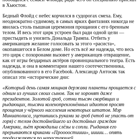
в Хьюстон.
Бедный Флойд с небес корчился в судорогах смеха. Ему,
неоднократно судимому, в самых ярких фантазиях никогда не
явилась столь пышная церемония прощания с его бренным
телом. И весь этот цирк устроен был ради одной цели —
пристыдить и унизить Дональда Трампа. Отбить у
американцев желание голосовать за этого «расиста»,
окопавшегося в Белом доме. Но есть всё же надежда, что весь
это цирк с похоронами вызовет у американцев отвращение,
как от игры бездарных актёров провинциального театра. Есть
надежда, и она в комментарии нашего соотечественника,
опубликованного в его Facebook. Александр Антосяк так
описал эти «исторические дни:
«Который день самая мощная держава планеты прощается с
одним из лучших своих сынов. Так не хоронят даже
президентов. Золотой гроб, сотни тысяч скорбящих и
рыдающих, тысячи коленопреклонённых идиотов просят
прощения у чёрного населения некоторых штатов. Мэр
Миниаполиса, уцепившись руками за гроб (чтоб не упасть от
горя) с телом достойнейшего из достойных граждан
Америки, льёт крокодильи слёзы и сопли. Рыдания его
прерываются криками «Проооостииии», иииии… опять
продолжаются по нарастающей.