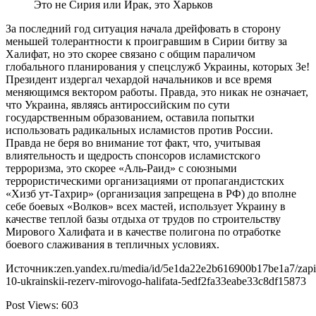
Это не Сирия или Ирак, это Харьков
За последний год ситуация начала дрейфовать в сторону
меньшей толерантности к проигравшим в Сирии битву за
Халифат, но это скорее связано с общим параличом
глобального планирования у спецслужб Украины, которых Зе!
Президент издергал чехардой начальников и все время
меняющимся вектором работы. Правда, это никак не означает,
что Украина, являясь антироссийским по сути
государственным образованием, оставила попытки
использовать радикальных исламистов против России.
Правда не беря во внимание тот факт, что, учитывая
влиятельность и щедрость спонсоров исламистского
терроризма, это скорее «Аль-Раид» с союзными
террористическими организациями от пропагандистских
«Хизб ут-Тахрир» (организация запрещена в РФ) до вполне
себе боевых «Волков» всех мастей, использует Украину в
качестве теплой базы отдыха от трудов по строительству
Мирового Халифата и в качестве полигона по отработке
боевого слаживания в тепличных условиях.
Источник:zen.yandex.ru/media/id/5e1da22e2b616900b17be1a7/zapi
10-ukrainskii-rezerv-mirovogo-halifata-5edf2fa33eabe33c8df15873
Post Views:
603