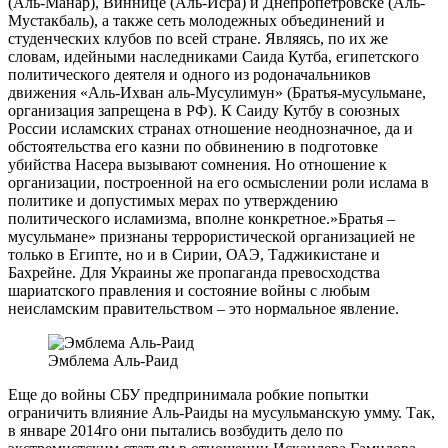
(Аль-Манар), Виннице (Аль-Исра) и Днепропетровске (Аль-
Мустакбаль), а также сеть молодежных объединений и
студенческих клубов по всей стране. Являясь, по их же
словам, идейными наследниками Саида Кутба, египетского
политического деятеля и одного из родоначальников
движения «Аль-Ихван аль-Мусулимун» (Братья-мусульмане,
организация запрещена в РФ). К Саиду Кутбу в союзных
России исламских странах отношение неоднозначное, да и
обстоятельства его казни по обвинению в подготовке
убийства Насера вызывают сомнения. Но отношение к
организации, построенной на его осмыслении роли ислама в
политике и допустимых мерах по утверждению
политического исламизма, вполне конкретное.»Братья –
мусульмане» признаны террористической организацией не
только в Египте, но и в Сирии, ОАЭ, Таджикистане и
Бахрейне. Для Украины же пропаганда превосходства
шариатского правления и состояние войны с любым
неисламским правительством – это нормальное явление.
Эмблема Аль-Раид
Еще до войны СБУ предпринимала робкие попытки
ограничить влияние Аль-Раиды на мусульманскую умму. Так,
в январе 2014го они пытались возбудить дело по