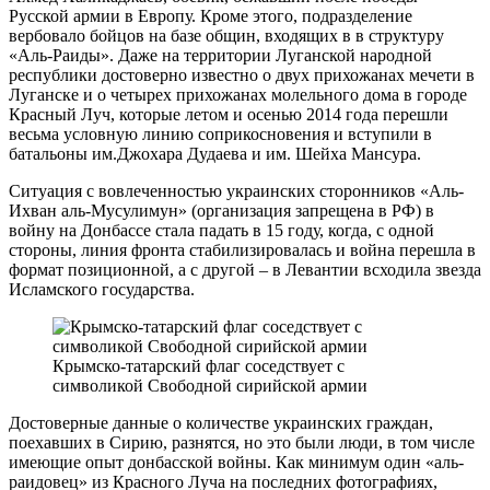
Русской армии в Европу. Кроме этого, подразделение
вербовало бойцов на базе общин, входящих в в структуру
«Аль-Раиды». Даже на территории Луганской народной
республики достоверно известно о двух прихожанах мечети в
Луганске и о четырех прихожанах молельного дома в городе
Красный Луч, которые летом и осенью 2014 года перешли
весьма условную линию соприкосновения и вступили в
батальоны им.Джохара Дудаева и им. Шейха Мансура.
Ситуация с вовлеченностью украинских сторонников «Аль-
Ихван аль-Мусулимун» (организация запрещена в РФ) в
войну на Донбассе стала падать в 15 году, когда, с одной
стороны, линия фронта стабилизировалась и война перешла в
формат позиционной, а с другой – в Левантии всходила звезда
Исламского государства.
Крымско-татарский флаг соседствует с
символикой Свободной сирийской армии
Достоверные данные о количестве украинских граждан,
поехавших в Сирию, разнятся, но это были люди, в том числе
имеющие опыт донбасской войны. Как минимум один «аль-
раидовец» из Красного Луча на последних фотографиях,