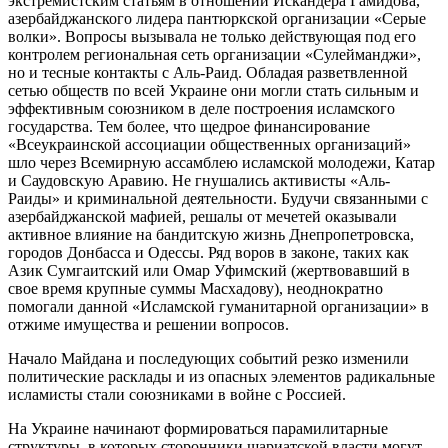
экстремистским статьям в отношении Искандера Гамидова,
азербайджанского лидера пантюркской организации «Серые
волки». Вопросы вызывала не только действующая под его
контролем региональная сеть организации «Сулейманджи»,
но и тесные контакты с Аль-Раид. Обладая разветвленной
сетью обществ по всей Украине они могли стать сильным и
эффективным союзником в деле построения исламского
государства. Тем более, что щедрое финансирование
«Всеукраинской ассоциации общественных организаций»
шло через Всемирную ассамблею исламской молодежи, Катар
и Саудовскую Аравию. Не гнушались активисты «Аль-
Раиды» и криминальной деятельности. Будучи связанными с
азербайджанской мафией, решалы от мечетей оказывали
активное влияние на бандитскую жизнь Днепропетровска,
городов Донбасса и Одессы. Ряд воров в законе, таких как
Азик Сумгаитский или Омар Уфимский (жертвовавший в
свое время крупные суммы Масхадову), неоднократно
помогали данной «Исламской гуманитарной организации» в
отжиме имущества и решении вопросов.
Начало Майдана и последующих событий резко изменили
политические расклады и из опасных элементов радикальные
исламисты стали союзниками в войне с Россией.
На Украине начинают формироваться парамилитарные
структуры, в которых сторонники шариатской власти могут