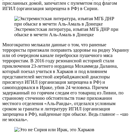
присланных домой, запечатлен с пулеметом под флагом
ИГИЛ (организация запрещена в РФ) в Сирии.
Экстремистская литература, изъятая МГБ ДНР при
обыске в мечети Аль-Амаль в Донецке
Многократно мелькали данные о том, что раненые
террористы приезжали поправить здоровье на ридну Украину
или об очередном канале переброски пушечного мяса
террористам. В 2016 году резонансной историей стали
приключения 23-летнего иорданца Мохаммеда Далаина,
который поехал учиться в Харьков и под влиянием
представителей местной азербайджанской диаспоры
присягнул ИГИЛ (организация запрещена в РФ) и
самоподорвался в Ираке, убив 24 человека. Причем
задержанный по горячим следам его товарищ из Ливии, по
странному стечению обстоятельств тоже прихожанин
местного отделения «Аль-Раиды», отделался условным
сроком за гранаты и литературу ИГИЛ (организация
запрещена в РФ), найденные при обыске. Ведь главное – «шо
не москаль».