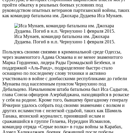
пройти обкатку в реальных боевых условиях под
руководством опытных ветеранов партизанской войны, таких
как командир батальона им. Джохара Дудаева Иса Мунаев.
Иса Мунаев, командир батальона им. Джохара
Дудаева. Погиб в н.п. Чернухино 1 февраля 2015.
Пользуясь своими связями в криминальной среде Одессы,
через знаменитого Адама Осмаева и не менее знаменитого
Марка Гордиенко, лидера Рады Громадьской Безбеки, и
поддержкой «Аль-Раид», подразделение быстро стало
оснащено по последнему слову техники и активно
участвовало в войне с донбасскими республиками до гибели
Мунаева под населенным пунктом Чернухино под
Дебальцево. Начальником штаба батальона был Иса Садыгов,
глава Союза офицеров Азербайджана, находящийся в розыске
у себя на родине. Кроме того, бывшему бригадному генералу
Ичкерии удалось собрать под своими знаменами с волком и
других исламистов с нелегкой судьбой, таких как Шамиль
Танака, японский журналист, принявший ислам и
сражавшийся в группе Гелаева, Нуреддин Исмаилов,
командир отряда «Серые волки» в годы войны за Карабах,
Ахмед Халикаджаев, боевик, бежавший после победы