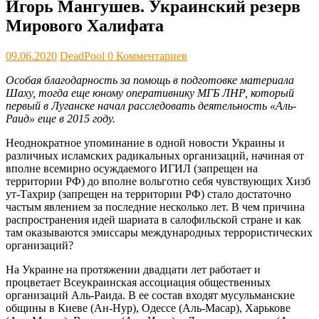
Игорь Мангушев. Украинский резерв
Мирового Халифата
09.06.2020
DeadPool
0 Комментариев
Особая благодарность за помощь в подготовке материала
Шаху, тогда еще юному оперативнику МГБ ЛНР, который
первый в Луганске начал расследовать деятельность «Аль-
Раид» еще в 2015 году.
Неоднократное упоминание в одной новости Украины и
различных исламских радикальных организаций, начиная от
вполне всемирно осуждаемого ИГИЛ (запрещен на
территории РФ) до вполне вольготно себя чувствующих Хизб
ут-Тахрир (запрещен на территории РФ) стало достаточно
частым явлением за последние несколько лет. В чем причина
распространения идей шариата в салофильской стране и как
там оказываются эмиссары международных террористических
организаций?
На Украине на протяжении двадцати лет работает и
процветает Всеукраинская ассоциация общественных
организаций Аль-Раида. В ее состав входят мусульманские
общины в Киеве (Ан-Нур), Одессе (Аль-Масар), Харькове