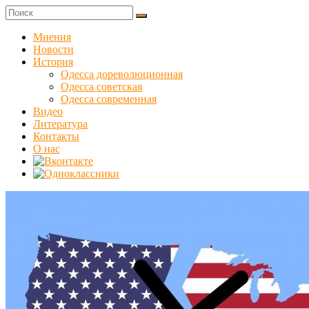
Skip
to
Куликовец
content
Мнения
Новости
Сайт
История
одесского
Одесса дореволюционная
сопротивления
Одесса советская
Одесса современная
Видео
Литература
Контакты
О нас