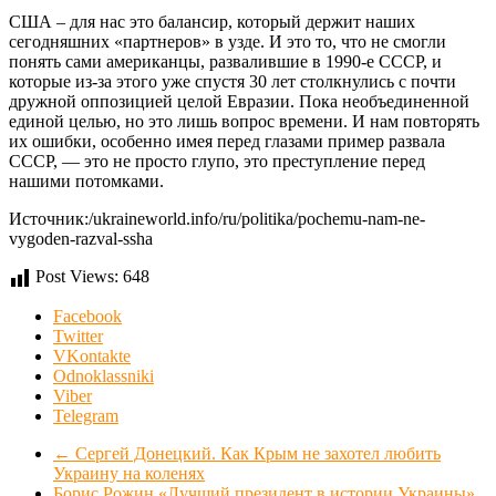
США – для нас это балансир, который держит наших
сегодняшних «партнеров» в узде. И это то, что не смогли
понять сами американцы, развалившие в 1990-е СССР, и
которые из-за этого уже спустя 30 лет столкнулись с почти
дружной оппозицией целой Евразии. Пока необъединенной
единой целью, но это лишь вопрос времени. И нам повторять
их ошибки, особенно имея перед глазами пример развала
СССР, — это не просто глупо, это преступление перед
нашими потомками.
Источник:/ukraineworld.info/ru/politika/pochemu-nam-ne-
vygoden-razval-ssha
Post Views:
648
Facebook
Twitter
VKontakte
Odnoklassniki
Viber
Telegram
←
Сергей Донецкий. Как Крым не захотел любить
Украину на коленях
Борис Рожин.«Лучший президент в истории Украины»