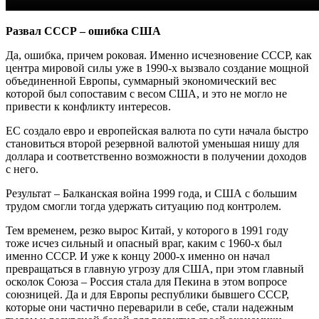
Развал СССР – ошибка США
Да, ошибка, причем роковая. Именно исчезновение СССР, как
центра мировой силы уже в 1990-х вызвало создание мощной
объединенной Европы, суммарный экономический вес
которой был сопоставим с весом США, и это не могло не
привести к конфликту интересов.
ЕС создало евро и европейская валюта по сути начала быстро
становиться второй резервной валютой уменьшая нишу для
доллара и соответственно возможности в получении доходов
с него.
Результат – Балканская война 1999 года, и США с большим
трудом смогли тогда удержать ситуацию под контролем.
Тем временем, резко вырос Китай, у которого в 1991 году
тоже исчез сильный и опасный враг, каким с 1960-х был
именно СССР. И уже к концу 2000-х именно он начал
превращаться в главную угрозу для США, при этом главный
осколок Союза – Россия стала для Пекина в этом вопросе
союзницей. Да и для Европы республики бывшего СССР,
которые они частично переварили в себе, стали надежным