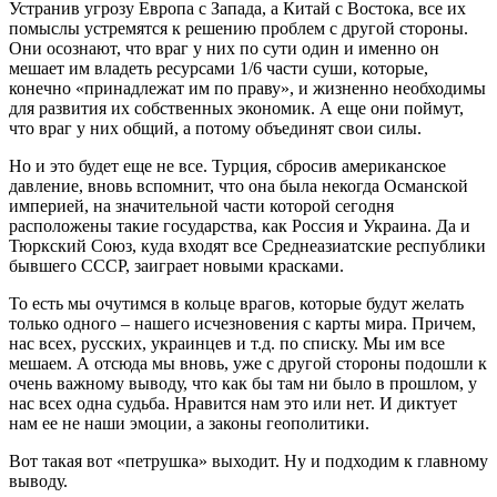
Устранив угрозу Европа с Запада, а Китай с Востока, все их
помыслы устремятся к решению проблем с другой стороны.
Они осознают, что враг у них по сути один и именно он
мешает им владеть ресурсами 1/6 части суши, которые,
конечно «принадлежат им по праву», и жизненно необходимы
для развития их собственных экономик. А еще они поймут,
что враг у них общий, а потому объединят свои силы.
Но и это будет еще не все. Турция, сбросив американское
давление, вновь вспомнит, что она была некогда Османской
империей, на значительной части которой сегодня
расположены такие государства, как Россия и Украина. Да и
Тюркский Союз, куда входят все Среднеазиатские республики
бывшего СССР, заиграет новыми красками.
То есть мы очутимся в кольце врагов, которые будут желать
только одного – нашего исчезновения с карты мира. Причем,
нас всех, русских, украинцев и т.д. по списку. Мы им все
мешаем. А отсюда мы вновь, уже с другой стороны подошли к
очень важному выводу, что как бы там ни было в прошлом, у
нас всех одна судьба. Нравится нам это или нет. И диктует
нам ее не наши эмоции, а законы геополитики.
Вот такая вот «петрушка» выходит. Ну и подходим к главному
выводу.