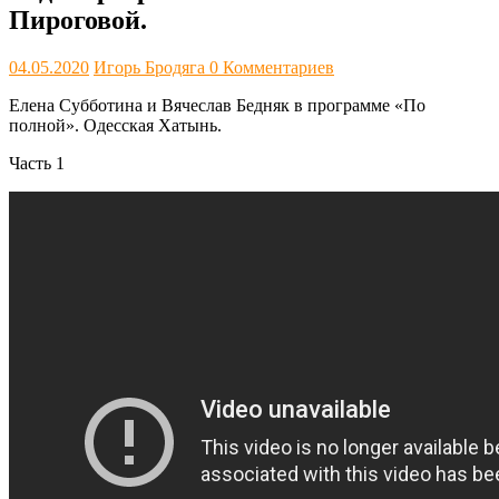
Пироговой.
04.05.2020
Игорь Бродяга
0 Комментариев
Елена Субботина и Вячеслав Бедняк в программе «По
полной». Одесская Хатынь.
Часть 1