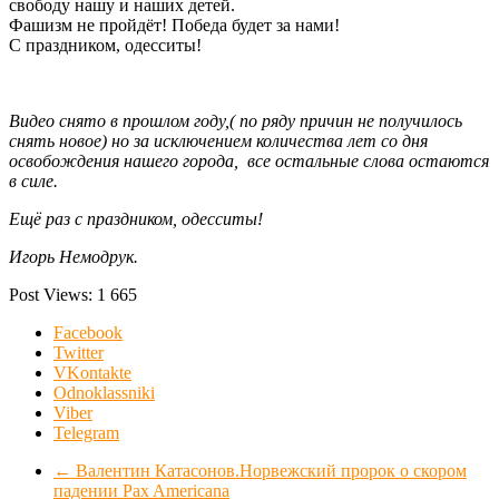
свободу нашу и наших детей.
Фашизм не пройдёт! Победа будет за нами!
С праздником, одесситы!
Видео снято в прошлом году,( по ряду причин не получилось
снять новое) но за исключением количества лет со дня
освобождения нашего города, все остальные слова остаются
в силе.
Ещё раз с праздником, одесситы!
Игорь Немодрук.
Post Views:
1 665
Facebook
Twitter
VKontakte
Odnoklassniki
Viber
Telegram
←
Валентин Катасонов.Норвежский пророк о скором
падении Pax Americana