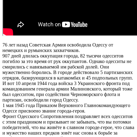
76 лет назад Советская Армия освободила Одессу от
немецких и румынских захватчиков.
907 дней длилась оккупация города, 82 тысячи одесситов
погибло за это время от рук оккупантов. Однако одесситы не
смирились с навязываемой им рабской долей. Они
мужественно боролись. В городе действовало 5 партизанских
отрядов, базирующихся в катакомбах и 45 подпольных групп.
И вот 10 апреля 1944 года войска 3 Украинского фронта под
командованием генерала армии Малиновского, который тоже
был одесситом, при содействии Черноморского флота и
партизан, освободили город Одессу.
1 мая 1945 года Приказом Верховного Главнокомандующего
Одессе присвоено звание города-героя.
Фронт Одесского Сопротивления поздравляет всех одесситов
с этим праздником и призывает не забывать, что вы потомки
победителей, что вы живёте в славном городе-герое, что слава
и мужество наших предков зовёт нас снова к борьбе за