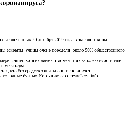
коронавируса?
их заключенных 29 декабря 2019 года в эксклюзивном
аны закрыты, улицы очень поредели, около 50% общественного
е меры сняты, хотя на данный момент пик заболеваемости еще
ще месяц-два.
тех, кто без средств защиты они игнорируют.
 голодные бунты».Источник:vk.com/strelkov_info