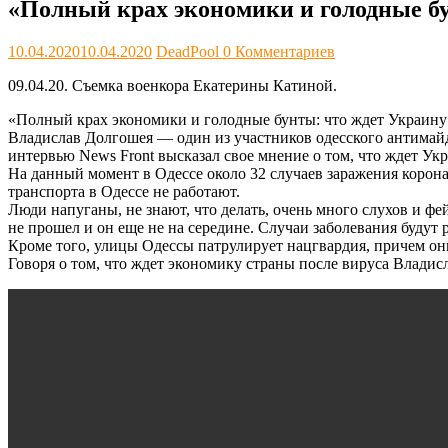
«Полный крах экономики и голодные бу
10.04.2020
10.04.2020
DeadPool
0 Комментариев
09.04.20. Съемка военкора Екатерины Катиной.
«Полный крах экономики и голодные бунты: что ждет Украину 
Владислав Долгошея — один из участников одесского антимайд
интервью News Front высказал свое мнение о том, что ждет Ук
На данный момент в Одессе около 32 случаев заражения корон
транспорта в Одессе не работают.
Люди напуганы, не знают, что делать, очень много слухов и фе
не прошел и он еще не на середине. Случаи заболевания будут р
Кроме того, улицы Одессы патрулирует нацгвардия, причем они
Говоря о том, что ждет экономику страны после вируса Владис