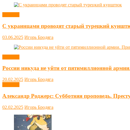
Новости
С украинцами проводят старый турецкий куншт
03.06.2025
Игорь Бродяга
Новости
России никуда не уйти от пятимиллионной армии
20.02.2025
Игорь Бродяга
Новости
Александр Роджерс: Субботняя проповедь. Прест
02.02.2025
Игорь Бродяга