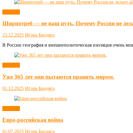
Новости
Ширпотреб — не наш путь. Почему Россия не дел
23.12.2025
Игорь Бродяга
В России география и внешнеполитическая изоляция очень мощн
Новости
Уже 365 лет они пытаются править миром.
01.12.2025
Игорь Бродяга
Новости
Евро-российская война
01.07.2025
Игорь Бродяга