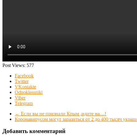
Post Views:
577
Facebook
Twitter
VKontakte
Odnoklassniki
Viber
Telegram
←
Если вы не признали Крым ,идите на…!
Коронавирусом могут заразиться от 2 до 400 тысяч укра
Добавить комментарий