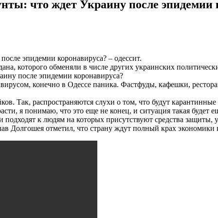
нты: что ждет Украину после эпидемии 
после эпидемии коронавируса? – одессит.
ана, которого обменяли в числе других украинских политическ
раину после эпидемии коронавируса?
авирусом, конечно в Одессе паника. Фастфуды, кафешки, рестор
йков. Так, распространяются слухи о том, что будут карантинны
асти, я понимаю, что это еще не конец, и ситуация такая будет е
 подходят к людям на которых присутствуют средства защиты, у 
лав Долгошея отметил, что страну ждут полный крах экономики и