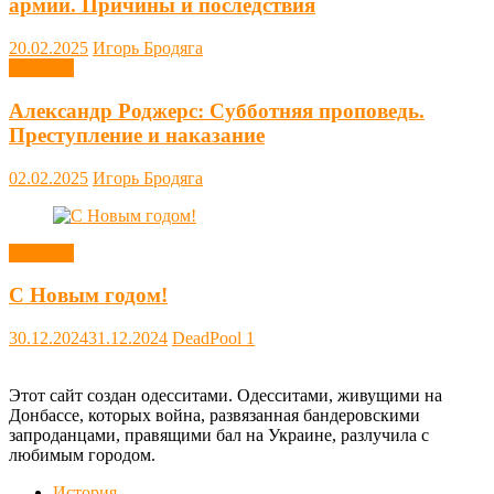
армии. Причины и последствия
20.02.2025
Игорь Бродяга
Новости
Александр Роджерс: Субботняя проповедь.
Преступление и наказание
02.02.2025
Игорь Бродяга
Новости
С Новым годом!
30.12.2024
31.12.2024
DeadPool
1
Этот сайт создан одесситами. Одесситами, живущими на
Донбассе, которых война, развязанная бандеровскими
запроданцами, правящими бал на Украине, разлучила с
любимым городом.
История