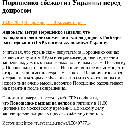
Порошенко сбежал из Украины перед
допросом
13.03.2020
Игорь Бродяга
0 Комментариев
Адвокаты Петра Порошенко заявили, что
их подзащитный не сможет явиться на допрос в Госбюро
расследований (ГБР), поскольку покинул Украину.
Учитывая, что украинским депутатам (а Порошенко сейчас
является депутатом ВР) все загранкомандировки временно
запрещены, уехать он мог только по личным делам. Поскольку
у Порошенко есть поместье в Испании, вполне возможно, что
отправился он именно туда. Ну, а так как Испания относится
к странам, в которых сейчас риск заразиться коронавирусом
нового типа очень высок, вероятно Порошенко рассчитывает
на карантин после возвращения.
Напомним, вчера в пресс-службе ГБР сообщили,
что
Порошенко вызван на допрос
в пятницу в 11.00
(полдень по московскому времени). По какому делу
запланирован допрос, в пресс-службе не уточнили.
Источник: https://rusvesna.su/news/1584077714