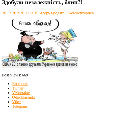
Здобули незалежнiсть, блин?!
26.12.2019
26.12.2019
Игорь Бродяга
0 Комментариев
Post Views:
669
Facebook
Twitter
VKontakte
Odnoklassniki
Viber
Telegram