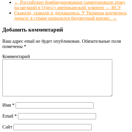
←
Российские бомбардировщики сымитировали атаку
на шедший в Одессу американский эсминец — ВСУ
Скакали, скакали и доскакались. У Украины кончились
деньги: в стране разразился бюджетный кризис.
→
Добавить комментарий
Ваш адрес email не будет опубликован.
Обязательные поля
помечены
*
Комментарий
Имя
*
Email
*
Сайт