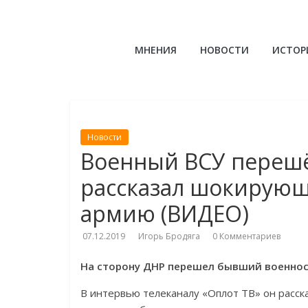
Skip
to
Куликовец
content
МНЕНИЯ
НОВОСТИ
ИСТОР
Сайт
одесского
сопротивления
Новости
Военный ВСУ перешё
рассказал шокирующ
армию (ВИДЕО)
07.12.2019
Игорь Бродяга
0 Комментариев
На сторону ДНР перешел бывший военнос
В интервью телеканалу «Оплот ТВ» он расска