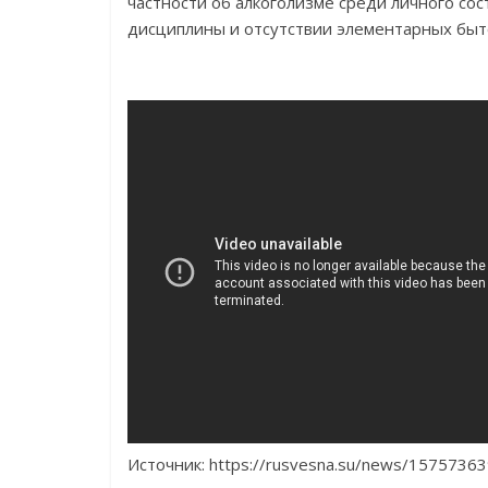
частности об алкоголизме среди личного сос
дисциплины и отсутствии элементарных быто
Источник: https://rusvesna.su/news/1575736