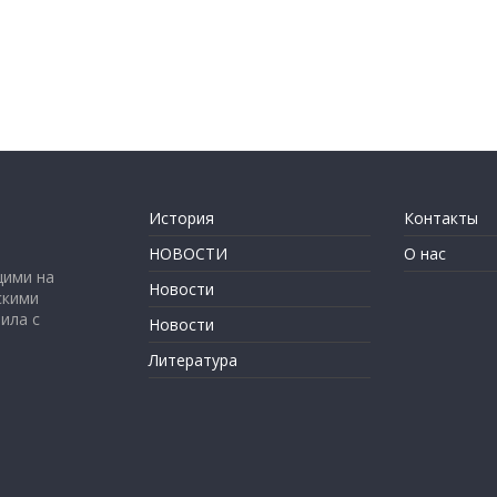
История
Контакты
НОВОСТИ
О нас
щими на
Новости
скими
ила с
Новости
Литература