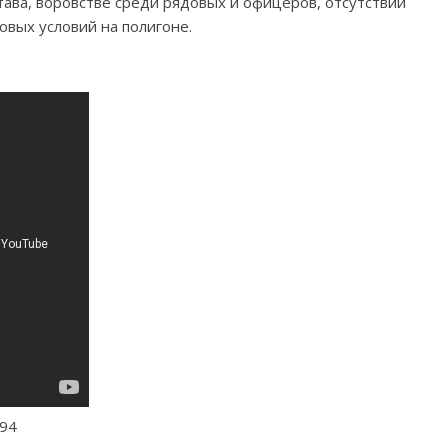
тава, воровстве среди рядовых и офицеров, отсутствии
вых условий на полигоне.
394