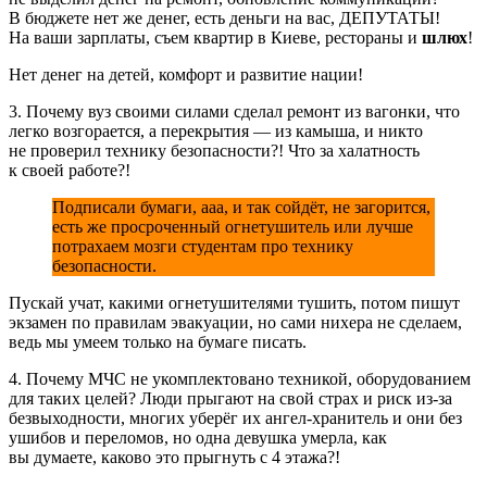
В бюджете нет же денег, есть деньги на вас, ДЕПУТАТЫ!
На ваши зарплаты, съем квартир в Киеве, рестораны и
шлюх
!
Нет денег на детей, комфорт и развитие нации!
3. Почему вуз своими силами сделал ремонт из вагонки, что
легко возгорается, а перекрытия — из камыша, и никто
не проверил технику безопасности?! Что за халатность
к своей работе?!
Подписали бумаги, ааа, и так сойдёт, не загорится,
есть же просроченный огнетушитель или лучше
потрахаем мозги студентам про технику
безопасности.
Пускай учат, какими огнетушителями тушить, потом пишут
экзамен по правилам эвакуации, но сами нихера не сделаем,
ведь мы умеем только на бумаге писать.
4. Почему МЧС не укомплектовано техникой, оборудованием
для таких целей? Люди прыгают на свой страх и риск из-за
безвыходности, многих уберёг их ангел-хранитель и они без
ушибов и переломов, но одна девушка умерла, как
вы думаете, каково это прыгнуть с 4 этажа?!