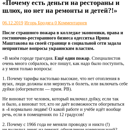
«Почему есть деньги на рестораны и
шлюх, но нет на ремонты и детей?!»
06.12.2019
Игорь Бродяга
0 Комментариев
После страшного пожара в колледже экономики, права и
гостинично-ресторанного бизнеса одесситка Ирина
Маштакова на своей странице в социальной сети задала
неприятные вопросы украинским властям.
«В моём городе трагедия.
Ещё один пожар
. Специалистов
очень много собралось, все пишут, как надо было поступить,
а у меня только вопросы:
1. Почему тарифы настолько высокие, что нет отопления в
вузах, люди должны или мерзнуть и болеть, или включать себе
дуйки (обогреватели — прим. РВ).
Не виноват тот человек, который включил дуйку, если так
и было, а виноват тот, кто не даёт возможности обогреваться
в -4 нормально людям! О какой работе и учёбе идёт вообще
речь, если в помещениях по 12 градусов!
2. Почему с 1966 года не меняли проводку и никто (!)
не выделил денег на ремонт, обновление коммуникаций?