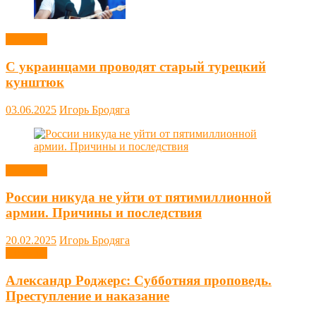
Новости
С украинцами проводят старый турецкий
кунштюк
03.06.2025
Игорь Бродяга
Новости
России никуда не уйти от пятимиллионной
армии. Причины и последствия
20.02.2025
Игорь Бродяга
Новости
Александр Роджерс: Субботняя проповедь.
Преступление и наказание