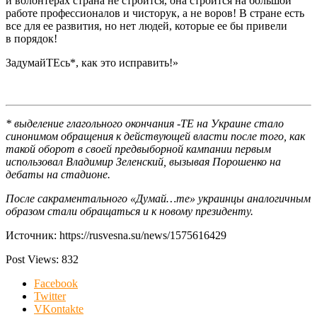
и волонтерах страна не строится, она строится на большой
работе профессионалов и чисторук, а не воров! В стране есть
все для ее развития, но нет людей, которые ее бы привели
в порядок!
ЗадумайТЕсь*, как это исправить!»
* выделение глагольного окончания -ТЕ на Украине стало
синонимом обращения к действующей власти после того, как
такой оборот в своей предвыборной кампании первым
использовал Владимир Зеленский, вызывая Порошенко на
дебаты на стадионе.
После сакраментального «Думай…те» украинцы аналогичным
образом стали обращаться и к новому президенту.
Источник: https://rusvesna.su/news/1575616429
Post Views:
832
Facebook
Twitter
VKontakte