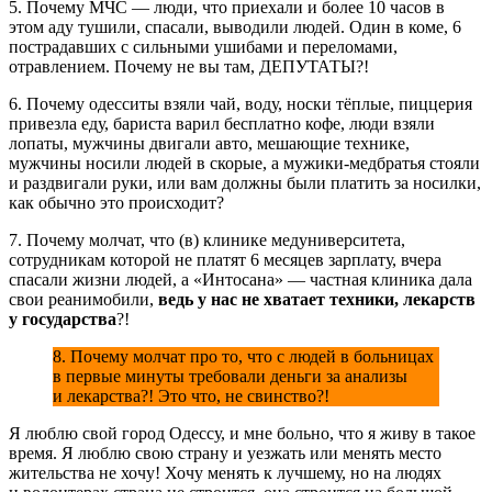
5. Почему МЧС — люди, что приехали и более 10 часов в
этом аду тушили, спасали, выводили людей. Один в коме, 6
пострадавших с сильными ушибами и переломами,
отравлением. Почему не вы там, ДЕПУТАТЫ?!
6. Почему одесситы взяли чай, воду, носки тёплые, пиццерия
привезла еду, бариста варил бесплатно кофе, люди взяли
лопаты, мужчины двигали авто, мешающие технике,
мужчины носили людей в скорые, а мужики-медбратья стояли
и раздвигали руки, или вам должны были платить за носилки,
как обычно это происходит?
7. Почему молчат, что (в) клинике медуниверситета,
сотрудникам которой не платят 6 месяцев зарплату, вчера
спасали жизни людей, а «Интосана» — частная клиника дала
свои реанимобили,
ведь у нас не хватает техники, лекарств
у государства
?!
8. Почему молчат про то, что с людей в больницах
в первые минуты требовали деньги за анализы
и лекарства?! Это что, не свинство?!
Я люблю свой город Одессу, и мне больно, что я живу в такое
время. Я люблю свою страну и уезжать или менять место
жительства не хочу! Хочу менять к лучшему, но на людях