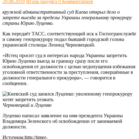
29.08.2019
Игорь Бродяга
0 Комментариев
кружной административный суд Киева открыл дело о
запрете выезда за пределы Украины генеральному прокурору
страны Юрию Луценко.
Как передаёт ТАСС, соответствующий иск к Госпогранслужбе
и самому генпрокурору подал бывший городской голова
украинской столицы Леонид Черновецкий.
«Истец просит суд в интересах народа Украины запретить
Юрию Луценко выезд за границу сразу после его
освобождения от должности с целью недопущения избежания
уголовной ответственности за преступления, совершённые в
должности генерального прокурора», — говорится в
сообщении.
Черновецкий и Луценко
Луценко написал заявление на имя президента Украины
Владимира Зеленского об освобождении от занимаемой
должности.
Источник:http://timer-