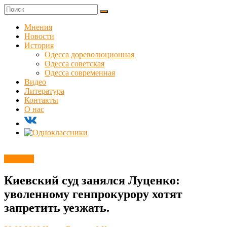
Skip
to
Куликовец
content
Мнения
Новости
Сайт
История
одесского
Одесса дореволюционная
сопротивления
Одесса советская
Одесса современная
Видео
Литература
Контакты
О нас
Новости
Киевский суд занялся Луценко:
уволенному генпрокурору хотят
запретить уезжать.