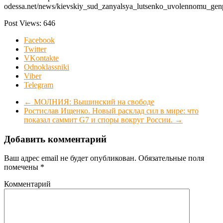
odessa.net/news/kievskiy_sud_zanyalsya_lutsenko_uvolennomu_genp
Post Views:
646
Facebook
Twitter
VKontakte
Odnoklassniki
Viber
Telegram
←
МОЛНИЯ: Вышинский на свободе
Ростислав Ищенко. Новый расклад сил в мире: что
показал саммит G7 и споры вокруг России.
→
Добавить комментарий
Ваш адрес email не будет опубликован.
Обязательные поля
помечены
*
Комментарий