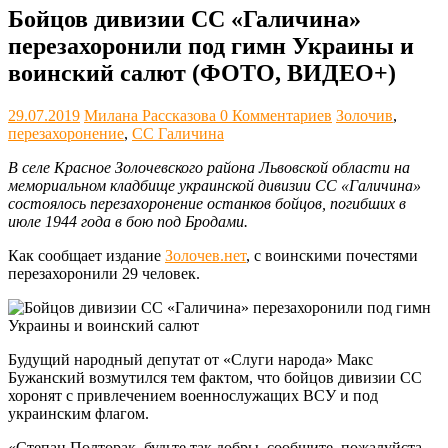
Бойцов дивизии СС «Галичина»
перезахоронили под гимн Украины и
воинский салют (ФОТО, ВИДЕО+)
29.07.2019
Милана Рассказова
0 Комментариев
Золочив
,
перезахоронение
,
СС Галичина
В селе Красное Золочевского района Львовской области на
мемориальном кладбище украинской дивизии СС «Галичина»
состоялось перезахоронение останков бойцов, погибших в
июле 1944 года в бою под Бродами.
Как сообщает издание
Золочев.нет
, с воинскими почестями
перезахоронили 29 человек.
Будущий народный депутат от «Слуги народа» Макс
Бужанский возмутился тем фактом, что бойцов дивизии СС
хоронят с привлечением военнослужащих ВСУ и под
украинским флагом.
«Степан Полторак, будьте так добры, сообщите, пожалуйста,