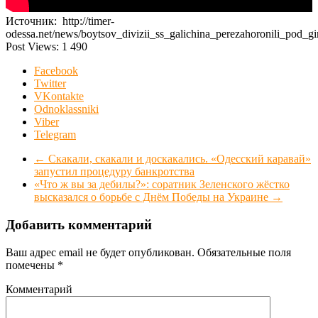
Источник: http://timer-
odessa.net/news/boytsov_divizii_ss_galichina_perezahoronili_pod_g
Post Views:
1 490
Facebook
Twitter
VKontakte
Odnoklassniki
Viber
Telegram
←
Скакали, скакали и доскакались. «Одесский каравай»
запустил процедуру банкротства
«Что ж вы за дебилы?»: соратник Зеленского жёстко
высказался о борьбе с Днём Победы на Украине
→
Добавить комментарий
Ваш адрес email не будет опубликован.
Обязательные поля
помечены
*
Комментарий