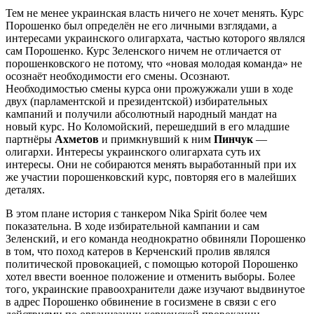
Тем не менее украинская власть ничего не хочет менять. Курс
Порошенко был определён не его личными взглядами, а
интересами украинского олигархата, частью которого являлся
сам Порошенко. Курс Зеленского ничем не отличается от
порошенковского не потому, что «новая молодая команда» не
осознаёт необходимости его смены. Осознают.
Необходимостью смены курса они прожужжали уши в ходе
двух (парламентской и президентской) избирательных
кампаний и получили абсолютный народный мандат на
новый курс. Но Коломойский, перешедший в его младшие
партнёры
Ахметов
и примкнувший к ним
Пинчук
—
олигархи. Интересы украинского олигархата суть их
интересы. Они не собираются менять выработанный при их
же участии порошенковский курс, повторяя его в малейших
деталях.
В этом плане история с танкером Nika Spirit более чем
показательна. В ходе избирательной кампании и сам
Зеленский, и его команда неоднократно обвиняли Порошенко
в том, что поход катеров в Керченский пролив являлся
политической провокацией, с помощью которой Порошенко
хотел ввести военное положение и отменить выборы. Более
того, украинские правоохранители даже изучают выдвинутое
в адрес Порошенко обвинение в госизмене в связи с его