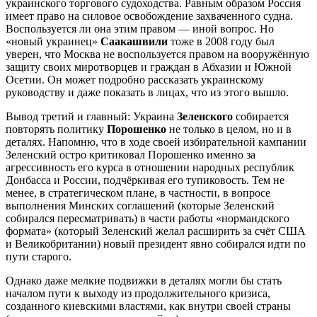
украинского торгового судоходства. Равным образом Россия
имеет право на силовое освобождение захваченного судна.
Воспользуется ли она этим правом — иной вопрос. Но
«новый украинец»
Саакашвили
тоже в 2008 году был
уверен, что Москва не воспользуется правом на вооружённую
защиту своих миротворцев и граждан в Абхазии и Южной
Осетии. Он может подробно рассказать украинскому
руководству и даже показать в лицах, что из этого вышло.
Вывод третий и главный: Украина
Зеленского
собирается
повторять политику
Порошенко
не только в целом, но и в
деталях. Напомню, что в ходе своей избирательной кампании
Зеленский остро критиковал Порошенко именно за
агрессивность его курса в отношении народных республик
Донбасса и России, подчёркивая его тупиковость. Тем не
менее, в стратегическом плане, в частности, в вопросе
выполнения Минских соглашений (которые Зеленский
собирался пересматривать) в части работы «нормандского
формата» (который Зеленский желал расширить за счёт США
и Великобритании) новый президент явно собирался идти по
пути старого.
Однако даже мелкие подвижки в деталях могли бы стать
началом пути к выходу из продолжительного кризиса,
созданного киевскими властями, как внутри своей страны