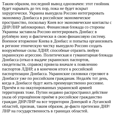
Таким образом, последний вывод однозначен: этот гнойник
будет нарывать до тех пор, пока не будет вскрыт
хирургически. Украина вынудила Россию интегрировать
экономику Донбасса в российское экономическое
пространство, поскольку Киев все экономические контакты с
ДНР/ЛНР заблокировал. Финансовая блокада со стороны
Украины заставила Россию интегрировать Донбасс в
рублёвую зону и фактически в свою финансовую систему.
Военное вторжение Киева в Донбасс и попытка организовать
в регионе этническую чистку вынудило Россию создать
вооружённые силы ЛДНР, способные отразить любую
украинскую агрессию. Политическая и гуманитарная блокада
Донбасса (отказ в выдаче украинских паспортов,
свидетельств, справок) привела вначале к появлению
паспортов ЛДНР, а в конечном итоге к российской
паспортизации Донбасса. Украинские силовики стреляют в
Донбассе уже по российским гражданам. Недалёк тот день,
когда в Донбассе будут жить преимущественно россияне.
Причём и на оккупированных украинской армией
территориях тоже. Путин недавно распространил действие
указа об упрощённом приёме в российское гражданство
граждан ДНР/ЛНР на все территории Донецкой и Луганской
областей, признав, таким образом, де-факто претензии ДНР/
ЛНР на государственность в границах областей.