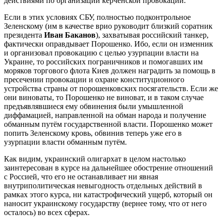
действиями по организации керченской провокации.
Если в этих условиях СБУ, полностью подконтрольное
Зеленскому (им в качестве врио руководит близкий соратник
президента
Иван Баканов
), захватывая российский танкер,
фактически оправдывает Порошенко. Ибо, если он изменник
и организовал провокацию с целью узурпации власти на
Украине, то российских пограничников и помогавших им
моряков торгового флота Киев должен наградить за помощь в
пресечении провокации и охране конституционного
устройства страны от порошенковских посягательств. Если же
они виноваты, то Порошенко не виноват, и в таком случае
предъявлявшиеся ему обвинения были умышленной
диффамацией, направленной на обман народа и получение
обманным путём государственной власти. Порошенко может
попить Зеленскому кровь, обвинив теперь уже его в
узурпации власти обманным путём.
Как видим, украинский олигархат в целом настолько
заинтересован в курсе на дальнейшее обострение отношений
с Россией, что его не останавливает ни явная
внутриполитическая невыгодность отдельных действий в
рамках этого курса, ни катастрофический ущерб, который он
наносит украинскому государству (вернее тому, что от него
осталось) во всех сферах.