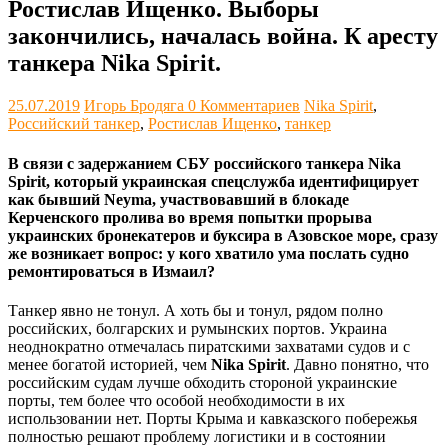
Ростислав Ищенко. Выборы
закончились, началась война. К аресту
танкера Nika Spirit.
25.07.2019
Игорь Бродяга
0 Комментариев
Nika Spirit
,
Российский танкер
,
Ростислав Ищенко
,
танкер
В связи с задержанием СБУ российского танкера Nika
Spirit, который украинская спецслужба идентифицирует
как бывший Neyma, участвовавший в блокаде
Керченского пролива во время попытки прорыва
украинских бронекатеров и буксира в Азовское море, сразу
же возникает вопрос: у кого хватило ума послать судно
ремонтироваться в Измаил?
Танкер явно не тонул. А хоть бы и тонул, рядом полно
российских, болгарских и румынских портов. Украина
неоднократно отмечалась пиратскими захватами судов и с
менее богатой историей, чем
Nika Spirit
. Давно понятно, что
российским судам лучше обходить стороной украинские
порты, тем более что особой необходимости в их
использовании нет. Порты Крыма и кавказского побережья
полностью решают проблему логистики и в состоянии