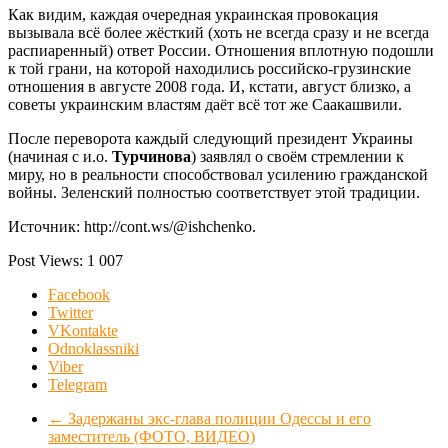
Как видим, каждая очередная украинская провокация
вызывала всё более жёсткий (хоть не всегда сразу и не всегда
распиаренный) ответ России. Отношения вплотную подошли
к той грани, на которой находились российско-грузинские
отношения в августе 2008 года. И, кстати, август близко, а
советы украинским властям даёт всё тот же Саакашвили.
После переворота каждый следующий президент Украины
(начиная с и.о.
Турчинова
) заявлял о своём стремлении к
миру, но в реальности способствовал усилению гражданской
войны. Зеленский полностью соответствует этой традиции.
Источник: http://cont.ws/@ishchenko.
Post Views:
1 007
Facebook
Twitter
VKontakte
Odnoklassniki
Viber
Telegram
←
Задержаны экс-глава полиции Одессы и его
заместитель (ФОТО, ВИДЕО)