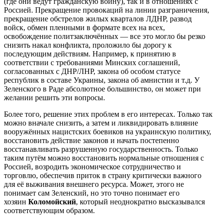
(где они ведут гражданскую войну), так и в отношениях с
Россией. Прекращение провокаций на линии разграничения,
прекращение обстрелов жилых кварталов ЛДНР, развод
войск, обмен пленными в формате всех на всех,
освобождение политзаключённых — все это могло бы резко
снизить накал конфликта, проложило бы дорогу к
последующим действиям. Например, к принятию в
соответствии с требованиями Минских соглашений,
согласованных с ДНР/ЛНР, закона об особом статусе
республик в составе Украины, закона об амнистии и т.д. У
Зеленского в Раде абсолютное большинство, он может при
желании решить эти вопросы.
Более того, решение этих проблем в его интересах. Только так
можно вначале снизить, а затем и ликвидировать влияние
вооружённых нацистских боевиков на украинскую политику,
восстановить действие законов и начать постепенно
восстанавливать разрушенную государственность. Только
таким путём можно восстановить нормальные отношения с
Россией, возродить экономическое сотрудничество и
торговлю, обеспечив приток в страну критически важного
для её выживания внешнего ресурса. Может, этого не
понимает сам Зеленский, но это точно понимает его
хозяин
Коломойский
, который неоднократно высказывался
соответствующим образом.