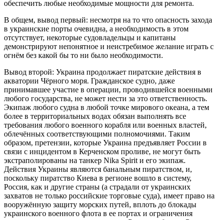
обеспечить любые необходимые мощности для ремонта.
В общем, вывод первый: несмотря на то что опасность захода
в украинские порты очевидна, а необходимость в этом
отсутствует, некоторые судовладельцы и капитаны
демонстрируют непонятное и неистребимое желание играть с
огнём без какой бы то ни было необходимости.
Вывод второй: Украина продолжает пиратские действия в
акватории Чёрного моря. Гражданское судно, даже
принимавшее участие в операции, проводившейся военными
любого государства, не может нести за это ответственность.
Экипаж любого судна в любой точке мирового океана, а тем
более в территориальных водах обязан выполнять все
требования любого военного корабля или военных властей,
облечённых соответствующими полномочиями. Таким
образом, претензии, которые Украина предъявляет России в
связи с инцидентом в Керченском проливе, не могут быть
экстраполированы на танкер Nika Spirit и его экипаж.
Действия Украины являются банальным пиратством, и,
поскольку пиратство Киева в регионе вошло в систему,
Россия, как и другие страны (а страдали от украинских
захватов не только российские торговые суда), имеет право на
вооружённую защиту морских путей, вплоть до блокады
украинского военного флота в ее портах и ограничения