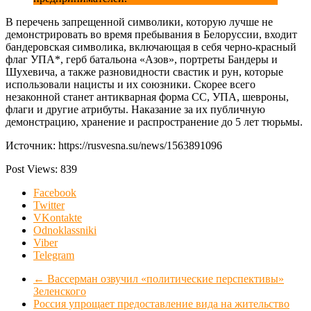
В перечень запрещенной символики, которую лучше не
демонстрировать во время пребывания в Белоруссии, входит
бандеровская символика, включающая в себя черно-красный
флаг УПА*, герб батальона «Азов», портреты Бандеры и
Шухевича, а также разновидности свастик и рун, которые
использовали нацисты и их союзники. Скорее всего
незаконной станет антикварная форма СС, УПА, шевроны,
флаги и другие атрибуты. Наказание за их публичную
демонстрацию, хранение и распространение до 5 лет тюрьмы.
Источник: https://rusvesna.su/news/1563891096
Post Views:
839
Facebook
Twitter
VKontakte
Odnoklassniki
Viber
Telegram
←
Вассерман озвучил «политические перспективы»
Зеленского
Россия упрощает предоставление вида на жительство