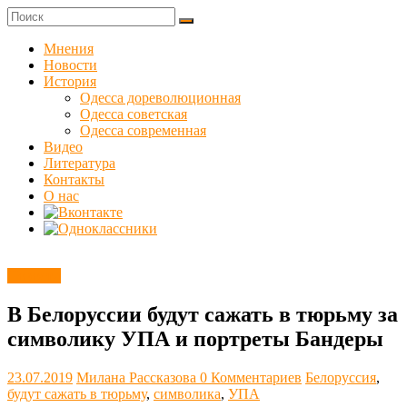
Skip
to
Куликовец
content
Мнения
Новости
Сайт
История
одесского
Одесса дореволюционная
сопротивления
Одесса советская
Одесса современная
Видео
Литература
Контакты
О нас
Новости
В Белоруссии будут сажать в тюрьму за
символику УПА и портреты Бандеры
23.07.2019
Милана Рассказова
0 Комментариев
Белоруссия
,
будут сажать в тюрьму
,
символика
,
УПА