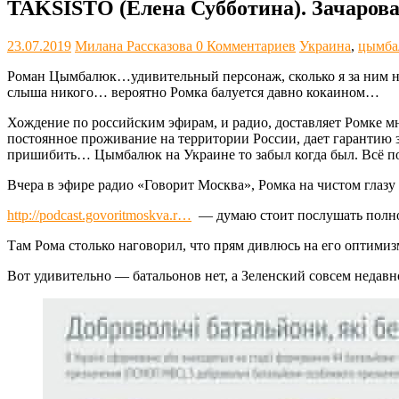
TAKSISTO (Елена Субботина). Зачаро
23.07.2019
Милана Рассказова
0 Комментариев
Украина
,
цымба
Роман Цымбалюк…удивительный персонаж, сколько я за ним на
слыша никого… вероятно Ромка балуется давно кокаином…
Хождение по российским эфирам, и радио, доставляет Ромке мн
постоянное проживание на территории России, дает гарантию з
пришибить… Цымбалюк на Украине то забыл когда был. Всё по
Вчера в эфире радио «Говорит Москва», Ромка на чистом глазу 
http://podcast.govoritmoskva.r…
— думаю стоит послушать полнос
Там Рома столько наговорил, что прям дивлюсь на его оптимизм
Вот удивительно — батальонов нет, а Зеленский совсем недав