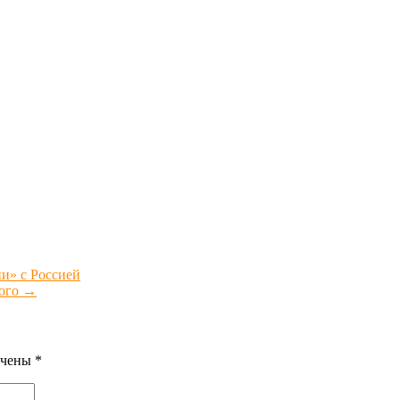
и» с Россией
кого
→
ечены
*