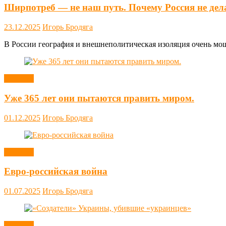
Ширпотреб — не наш путь. Почему Россия не дел
23.12.2025
Игорь Бродяга
В России география и внешнеполитическая изоляция очень мощн
Новости
Уже 365 лет они пытаются править миром.
01.12.2025
Игорь Бродяга
Новости
Евро-российская война
01.07.2025
Игорь Бродяга
Новости