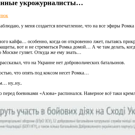
ванные укрожурналисты…
люк
блюдаю, у меня создается впечатление, что на все эфиры Ромк
ого кайфа… особенно, когда он откровенно лжет, пытаясь прикр
ащиты, вот и не стремиться Ромка домой… А че там делать, ког
 Москве гуляет. Откуда же ему знать…
рассказыл, что на Украине нет добровольческих батальонов.
тью, что опять под коксом несет Ромка…
… ну..ну..
но перед боевиками «Азова» распинался. Наверное всё таки кре