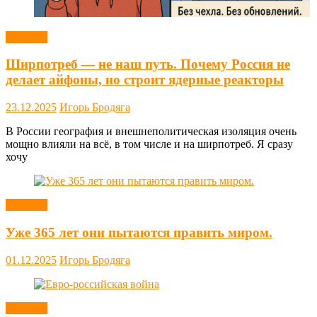
Новости
Ширпотреб — не наш путь. Почему Россия не
делает айфоны, но строит ядерные реакторы
23.12.2025
Игорь Бродяга
В России география и внешнеполитическая изоляция очень
мощно влияли на всё, в том числе и на ширпотреб. Я сразу
хочу
Новости
Уже 365 лет они пытаются править миром.
01.12.2025
Игорь Бродяга
Новости