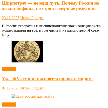
Ширпотреб — не наш путь. Почему Россия не
делает айфоны, но строит ядерные реакторы
23.12.2025
Игорь Бродяга
В России география и внешнеполитическая изоляция очень
мощно влияли на всё, в том числе и на ширпотреб. Я сразу
хочу
Новости
Уже 365 лет они пытаются править миром.
01.12.2025
Игорь Бродяга
Новости