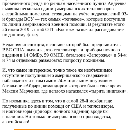
проведённого рейда по рынкам населённого пункта Авдеевка
выявила несколько единиц американских тепловизоров
с серийными номерами, стоящими на учёте подразделений 93-
й бригады ВСУ — тех самых «теплаков», которые поступили
по линии американской военной помощи. В результате этого
26 июня 2019 г. штаб ОТГ «Восток» назначил расследование
по данному факту.
Недавняя инспекция, в составе которой был представитель
ВВС США, выявила, что тепловизоры и приборы ночного
видения в 14 ОМБр, 59 ОМПБ, батальоне «Запорожье» и 54-м
и 74-м отдельных разведбатах попросту похищены.
И, что самое интересное, точно такое же необъяснимое
отсутствие поступившего американского снаряжения
наблюдается и в том самом 24-м отдельном штурмовом
батальоне «Айдар», командиром которого был в свое время
Максим Марченко, где неплохо натаскался «тырить ништяки».
Но изюминка здесь в том, что в самой 28-й мехбригаде
полученные по линии помощи от США и тепловизоры,
и ноктовизоры (приборы ночного видения) вроде бы
в наличии. Но только не американского производства,
а китайского!