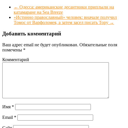
←
Одесса: американские десантники приплыли на
катамаране на Sea Breeze
«Истинно православный» человек: вначале получил
Томос от Варфоломея, а затем засел писать Тору
→
Добавить комментарий
Ваш адрес email не будет опубликован.
Обязательные поля
помечены
*
Комментарий
Имя
*
Email
*
Сайт