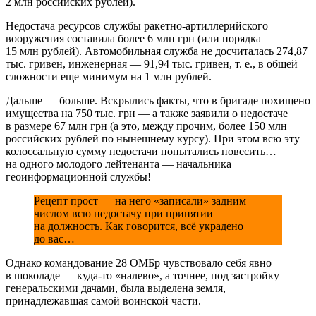
2 млн российских рублей).
Недостача ресурсов службы ракетно-артиллерийского
вооружения составила более 6 млн грн (или порядка
15 млн рублей). Автомобильная служба не досчиталась 274,87
тыс. гривен, инженерная — 91,94 тыс. гривен, т. е., в общей
сложности еще минимум на 1 млн рублей.
Дальше — больше. Вскрылись факты, что в бригаде похищено
имущества на 750 тыс. грн — а также заявили о недостаче
в размере 67 млн грн (а это, между прочим, более 150 млн
российских рублей по нынешнему курсу). При этом всю эту
колоссальную сумму недостачи попытались повесить…
на одного молодого лейтенанта — начальника
геоинформационной службы!
Рецепт прост — на него «записали» задним
числом всю недостачу при принятии
на должность. Как говорится, всё украдено
до вас…
Однако командование 28 ОМБр чувствовало себя явно
в шоколаде — куда-то «налево», а точнее, под застройку
генеральскими дачами, была выделена земля,
принадлежавшая самой воинской части.