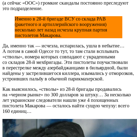
(а сейчас «ООС») громкие скандалы постоянно преследуют
это подразделение.
Именно в 28-й бригаде ВСУ со склада РАВ
(ракетного и артиллерийского вооружения)
несколько лет назад исчезла крупная партия
пистолетов Макарова.
Да, именно так — исчезла, испарилась, ушла в небытие…
А потом в самой Одессе то тут, то там стали всплывать
«стволы», номера которых совпадают с украденными
со складов 28-й мехбригады. Эти пистолеты поучаствовали
в перестрелке между азербайджанцами в бильярдной, были
найдены у застрелившегося киллера, изымались у отморозков,
устроивших пальбу в обычной парикмахерской.
Как выяснилось, «стволы» из 28-й бригады продавались
на «черном рынке» по 300 долларов за штуку… За несколько
лет украинские следователи нашли уже 4 похищенных
пистолета Макарова — осталось найти сущую чепуху: всего
160 единиц…