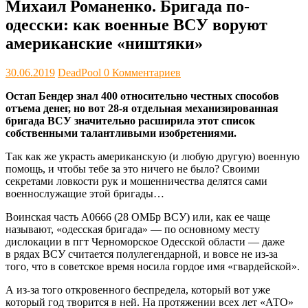
Михаил Романенко. Бригада по-
одесски: как военные ВСУ воруют
американские «ништяки»
30.06.2019
DeadPool
0 Комментариев
Остап Бендер знал 400 относительно честных способов
отъема денег, но вот 28-я отдельная механизированная
бригада ВСУ значительно расширила этот список
собственными талантливыми изобретениями.
Так как же украсть американскую (и любую другую) военную
помощь, и чтобы тебе за это ничего не было? Своими
секретами ловкости рук и мошенничества делятся сами
военнослужащие этой бригады…
Воинская часть А0666 (28 ОМБр ВСУ) или, как ее чаще
называют, «одесская бригада» — по основному месту
дислокации в пгт Черноморское Одесской области — даже
в рядах ВСУ считается полулегендарной, и вовсе не из-за
того, что в советское время носила гордое имя «гвардейской».
А из-за того откровенного беспредела, который вот уже
который год творится в ней. На протяжении всех лет «АТО»