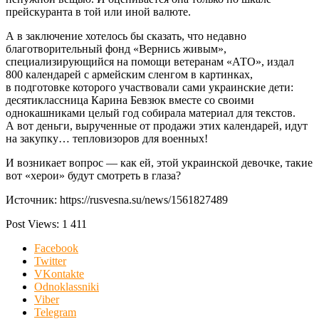
прейскуранта в той или иной валюте.
А в заключение хотелось бы сказать, что недавно
благотворительный фонд «Вернись живым»,
специализирующийся на помощи ветеранам «АТО», издал
800 календарей с армейским сленгом в картинках,
в подготовке которого участвовали сами украинские дети:
десятиклассница Карина Бевзюк вместе со своими
однокашниками целый год собирала материал для текстов.
А вот деньги, вырученные от продажи этих календарей, идут
на закупку… тепловизоров для военных!
И возникает вопрос — как ей, этой украинской девочке, такие
вот «херои» будут смотреть в глаза?
Источник: https://rusvesna.su/news/1561827489
Post Views:
1 411
Facebook
Twitter
VKontakte
Odnoklassniki
Viber
Telegram