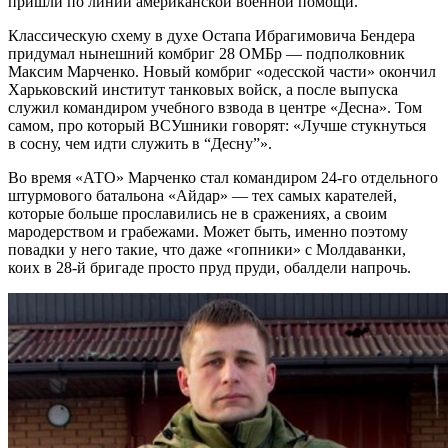
пришли по линии американской военной помощи.
Классическую схему в духе Остапа Ибрагимовича Бендера
придумал нынешний комбриг 28 ОМБр — подполковник
Максим Марченко. Новый комбриг «одесской части» окончил
Харьковский институт танковых войск, а после выпуска
служил командиром учебного взвода в центре «Десна». Том
самом, про который ВСУшники говорят: «Лучше стукнуться
в сосну, чем идти служить в “Десну”».
Во время «АТО» Марченко стал командиром 24-го отдельного
штурмового батальона «Айдар» — тех самых карателей,
которые больше прославились не в сражениях, а своим
мародерством и грабежами. Может быть, именно поэтому
повадки у него такие, что даже «гопники» с Молдаванки,
коих в 28-й бригаде просто пруд пруди, обалдели напрочь.