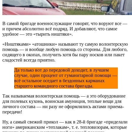
В самой бригаде военнослужащие говорят, что воруют все —
и причем абсолютно всё подряд. И добавляют, что самое
удобное — это «тырить ништяки».
«Ништяками» «атошники» называют ту самую волонтерскую
помощь — и вообще любую помощь со стороны. Для любого,
сидящего в окопах, получить хотя бы пару носков или пакет
сладостей всегда приятно.
Да только вот до передовой доходит, в лучшем
случае, один процент от гуманитарной помощи —
всё остальное оседает в бездонных карманах
старшего командного состава бригады.
Так называемая волонтерская помощь — а это оборудование
для полевых кухонь, воинская амуниция, теплые вещи для
личного состава — ни разу не оформлялись актами приема-
передачи!
Ну, а самый свежий прикол — как в 28-й бригаде «приделали
ноги» американским «теплакам», т. е. тепловизорам, которые