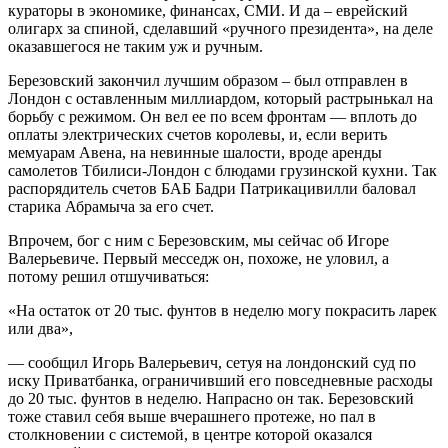
кураторы в экономике, финансах, СМИ. И да – еврейский
олигарх за спиной, сделавший «ручного президента», на деле
оказавшегося не таким уж и ручным.
Березовский закончил лучшим образом – был отправлен в
Лондон с оставленным миллиардом, который растрынькал на
борьбу с режимом. Он вел ее по всем фронтам — вплоть до
оплаты электрических счетов королевы, и, если верить
мемуарам Авена, на невинные шалости, вроде аренды
самолетов Тбилиси-Лондон с блюдами грузинской кухни. Так
распорядитель счетов БАБ Бадри Патрикацивилли баловал
старика Абрамыча за его счет.
Впрочем, бог с ним с Березовским, мы сейчас об Игоре
Валерьевиче. Первый месседж он, похоже, не уловил, а
потому решил отшучиваться:
«На остаток от 20 тыс. фунтов в неделю могу покрасить ларек
или два»,
— сообщил Игорь Валерьевич, сетуя на лондонский суд по
иску Приватбанка, ограничивший его повседневные расходы
до 20 тыс. фунтов в неделю. Напрасно он так. Березовский
тоже ставил себя выше вчерашнего протеже, но пал в
столкновении с системой, в центре которой оказался