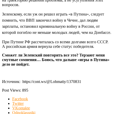
на траекторию решения проблемы, а не усугубления этих
вопросов.
Зеленскому, если уж он решил играть «в Путина», следует
помнить, что ВВП закончил войну в Чечне, дал людям
зарплаты, остановил криминальную войну в России, от
которой погибло не меньше молодых людей, чем на Донбассе.
При Путине РФ рассчиталась со всеми долгами всего СССР.
А российская армия вернула себе статус победителя.
Сможет ли Зеленский повторить все это? Терзают меня
смутные сомнения… Боюсь, что дальше «игры в Путина»
дело не пойдет.
Источник: https://cont.ws/@Lohmatiy/1370831
Post Views:
895
Facebook
Twitter
VKontakte
Odnoklassniki