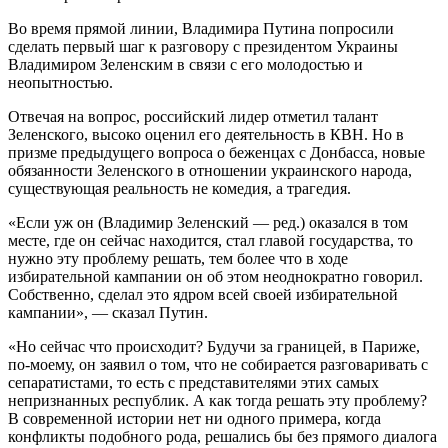
Во время прямой линии, Владимира Путина попросили
сделать первый шаг к разговору с президентом Украины
Владимиром Зеленским в связи с его молодостью и
неопытностью.
Отвечая на вопрос, российский лидер отметил талант
Зеленского, высоко оценил его деятельность в КВН. Но в
призме предыдущего вопроса о беженцах с Донбасса, новые
обязанности Зеленского в отношении украинского народа,
существующая реальность не комедия, а трагедия.
«Если уж он (Владимир Зеленский — ред.) оказался в том
месте, где он сейчас находится, стал главой государства, то
нужно эту проблему решать, тем более что в ходе
избирательной кампании он об этом неоднократно говорил.
Собственно, сделал это ядром всей своей избирательной
кампании», — сказал Путин.
«Но сейчас что происходит? Будучи за границей, в Париже,
по-моему, он заявил о том, что не собирается разговаривать с
сепаратистами, то есть с представителями этих самых
непризнанных республик. А как тогда решать эту проблему?
В современной истории нет ни одного примера, когда
конфликты подобного рода, решались бы без прямого диалога