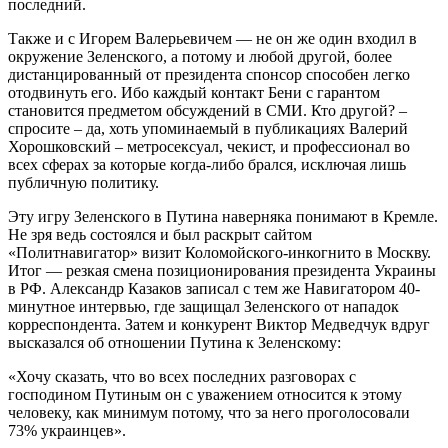
последний.
Также и с Игорем Валерьевичем — не он же один входил в
окружение Зеленского, а потому и любой другой, более
дистанцированный от президента спонсор способен легко
отодвинуть его. Ибо каждый контакт Бени с гарантом
становится предметом обсуждений в СМИ. Кто другой? –
спросите – да, хоть упоминаемый в публикациях Валерий
Хорошковский – метросексуал, чекист, и профессионал во
всех сферах за которые когда-либо брался, исключая лишь
публичную политику.
Эту игру Зеленского в Путина наверняка понимают в Кремле.
Не зря ведь состоялся и был раскрыт сайтом
«Политнавигатор» визит Коломойского-инкогнито в Москву.
Итог — резкая смена позиционирования президента Украины
в РФ. Александр Казаков записал с тем же Навигатором 40-
минутное интервью, где защищал Зеленского от нападок
корреспондента. Затем и конкурент Виктор Медведчук вдруг
высказался об отношении Путина к Зеленскому:
«Хочу сказать, что во всех последних разговорах с
господином Путиным он с уважением относится к этому
человеку, как минимум потому, что за него проголосовали
73% украинцев».