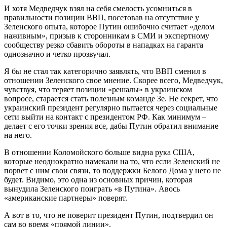
И хотя Медведчук взял на себя смелость усомниться в
правильности позиции ВВП, посетовав на отсутствие у
Зеленского опыта, которое Путин ошибочно считает «делом
наживным», призыв к сторонникам в СМИ и экспертному
сообществу резко сбавить обороты в нападках на гаранта
однозначно и четко прозвучал.
Я бы не стал так категорично заявлять, что ВВП сменил в
отношении Зеленского свое мнение. Скорее всего, Медведчук,
чувствуя, что теряет позиции «решалы» в украинском
вопросе, старается стать полезным команде Зе. Не секрет, что
украинский президент регулярно пытается через социальные
сети выйти на контакт с президентом РФ. Как минимум –
делает с его точки зрения все, дабы Путин обратил внимание
на него.
В отношении Коломойского больше видна рука США,
которые неоднократно намекали на то, что если Зеленский не
порвет с ним свои связи, то поддержки Белого Дома у него не
будет. Видимо, это одна из основных причин, которая
вынудила Зеленского поиграть «в Путина». Авось
«американские партнеры» поверят.
А вот в то, что не поверит президент Путин, подтвердил он
сам во время «прямой линии».