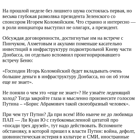
На прошлой неделе без лишнего шума состоялась первая, но
весьма глубокая размолвка президента Зеленского со
спонсором Игорем Коломойским. Что странно и интересно —
в роли инициатора выступил не олигарх, а президент.
Обсуждая договоренности, достигнутые им на встрече с
Пинчуком, Ахметовым и акулами поменьше касательно
инвестиций в инфраструктуру подконтрольной Киеву части
Донбасса, он отдельно вспомнил проигнорировавшего
встречу Беню:
«Господин Игорь Коломойский будет вкладывать очень
большие деньги в инфраструктуру Донбасса, но он об этом
еще не знает».
Не поняли о чем это «еще не знает»? Не узнаёте леденящий
холод? Тогда закройте глаза и мысленно произнесите голосом
Путина – «Борис Абрамович такой своеобразный человек».
При чем тут Путин? Да при всем! Ибо нынче не до любимца
ПАП — Ли Куан Ю с глубокомысленной цитатой про
«посади трех друзей», тут надо действовать. Вспомните
обстановку, в которой пришел к власти Путин: война, дефолт,
шовинистическая истерия в культуре и СМИ, иностранные