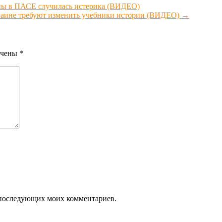
ны в ПАСЕ случилась истерика (ВИДЕО)
краине требуют изменить учебники истории (ВИДЕО)
→
ечены
*
ля последующих моих комментариев.