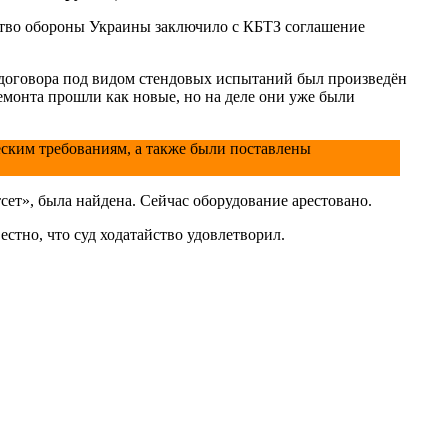
рство обороны Украины заключило с КБТЗ соглашение
х договора под видом стендовых испытаний был произведён
емонта прошли как новые, но на деле они уже были
еским требованиям, а также были поставлены
сет», была найдена. Сейчас оборудование арестовано.
естно, что суд ходатайство удовлетворил.