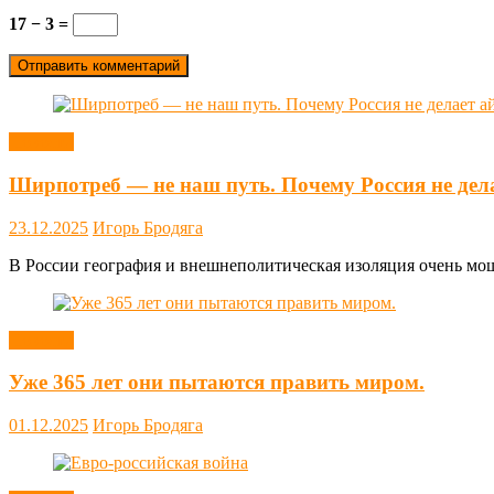
17 − 3 =
Новости
Ширпотреб — не наш путь. Почему Россия не дел
23.12.2025
Игорь Бродяга
В России география и внешнеполитическая изоляция очень мощн
Новости
Уже 365 лет они пытаются править миром.
01.12.2025
Игорь Бродяга