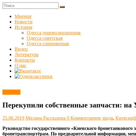
Skip
to
Куликовец
content
Мнения
Новости
Сайт
История
одесского
Одесса дореволюционная
сопротивления
Одесса советская
Одесса современная
Видео
Литература
Контакты
О нас
Новости
Перекупили собственные запчасти: на 
25.06.2019
Милана Рассказова
0 Комментариев
зрада
,
Киевский
Руководство государственного «Киевского бронетанкового з
бронетранспортёрам. По предварительной информации, менед