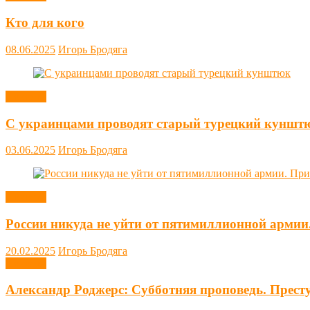
Кто для кого
08.06.2025
Игорь Бродяга
Новости
С украинцами проводят старый турецкий куншт
03.06.2025
Игорь Бродяга
Новости
России никуда не уйти от пятимиллионной армии
20.02.2025
Игорь Бродяга
Новости
Александр Роджерс: Субботняя проповедь. Прест