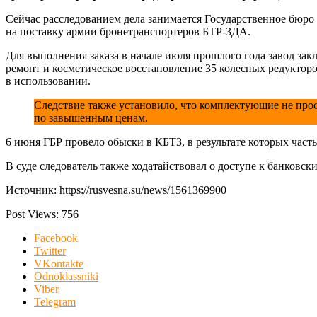
Сейчас расследованием дела занимается Государственное бюр
на поставку армии бронетранспортеров БТР-3ДА.
Для выполнения заказа в начале июля прошлого года завод за
ремонт и косметическое восстановление 35 колесных редукторо
в использовании.
Следствие также установило, что комплектующие не прос
по завышенным ценам.
6 июня ГБР провело обыски в КБТЗ, в результате которых част
В суде следователь также ходатайствовал о доступе к банковск
Источник: https://rusvesna.su/news/1561369900
Post Views:
756
Facebook
Twitter
VKontakte
Odnoklassniki
Viber
Telegram