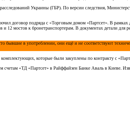
о расследований Украины (ГБР). По версии следствия, Министе
ключил договор подряда с «Торговым домом «Партсет». В рамка
в и 12 мостов к бронетранспортерам. В документах детали для р
то бывшие в употреблении, они ещё и не соответствуют технич
ь комплектующих, которые были закуплены по контракту с «Парт
им счетам «ТД «Партсет» в Райффайзен Банке Аваль в Киеве. Изв