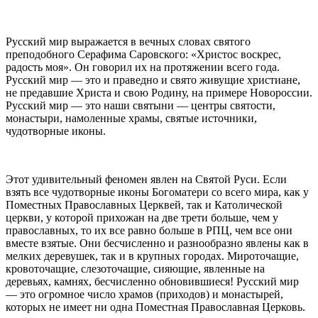
Русский мир выражается в вечных словах святого
преподобного Серафима Саровского: «Христос воскрес,
радость моя». Он говорил их на протяжении всего года.
Русский мир — это и праведно и свято живущие христиане,
не предавшие Христа и свою Родину, на примере Новороссии.
Русский мир — это наши святыни — центры святости,
монастыри, намоленные храмы, святые источники,
чудотворные иконы.
Этот удивительный феномен явлен на Святой Руси. Если
взять все чудотворные иконы Богоматери со всего мира, как у
Поместных Православных Церквей, так и Католической
церкви, у которой прихожан на две трети больше, чем у
православных, то их все равно больше в РПЦ, чем все они
вместе взятые. Они бесчисленно и разнообразно явлены как в
мелких деревушек, так и в крупных городах. Мироточащие,
кровоточащие, слезоточащие, сияющие, явленные на
деревьях, камнях, бесчисленно обновившиеся! Русский мир
— это огромное число храмов (приходов) и монастырей,
которых не имеет ни одна Поместная Православная Церковь.