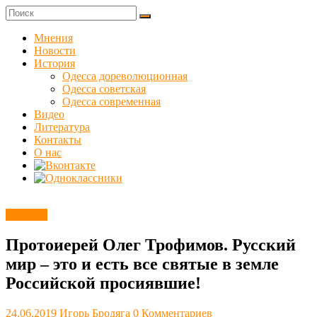
Skip
to
Куликовец
content
Мнения
Новости
Сайт
История
одесского
Одесса дореволюционная
сопротивления
Одесса советская
Одесса современная
Видео
Литература
Контакты
О нас
Новости
Протоиерей Олег Трофимов. Русский
мир – это и есть все святые в земле
Российской просиявшие!
24.06.2019
Игорь Бродяга
0 Комментариев