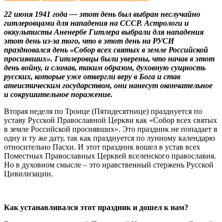
22 июня 1941 года — этот день был выбран неслучайно
гитлеровцами для нападения на СССР. Астрологи и
оккультисты Аненербе Гитлера выбрали для нападения
этот день из-за того, что в этот день на РУСИ
праздновался день «Собор всех святых в земле Российской
просиявших». Гитлеровцы были уверены, что начав в этот
день войну, и сломав, таким образом, духовную сущность
русских, которые уже отвергли веру в Бога и став
атеистическим государством, они нанесут окончательное
и сокрушительное поражение.
Вторая неделя по Троице (Пятидесятнице) празднуется по
уставу Русской Православной Церкви как «Собор всех святых
в земле Российской просиявших». Это праздник не попадает в
одну и ту же дату, так как празднуется по лунному календарю
относительно Пасхи. И этот праздник вошел в устав всех
Поместных Православных Церквей вселенского православия.
Но в духовном смысле – это нравственный стержень Русской
Цивилизации.
Как устанавливался этот праздник и дошел к нам?