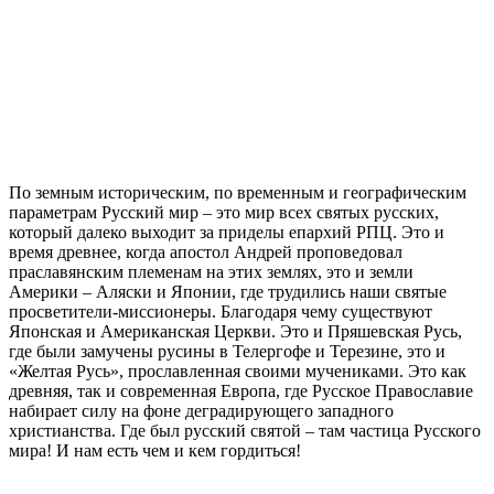
По земным историческим, по временным и географическим
параметрам Русский мир – это мир всех святых русских,
который далеко выходит за приделы епархий РПЦ. Это и
время древнее, когда апостол Андрей проповедовал
праславянским племенам на этих землях, это и земли
Америки – Аляски и Японии, где трудились наши святые
просветители-миссионеры. Благодаря чему существуют
Японская и Американская Церкви. Это и Пряшевская Русь,
где были замучены русины в Телергофе и Терезине, это и
«Желтая Русь», прославленная своими мучениками. Это как
древняя, так и современная Европа, где Русское Православие
набирает силу на фоне деградирующего западного
христианства. Где был русский святой – там частица Русского
мира! И нам есть чем и кем гордиться!