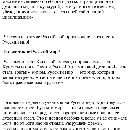
многие не связывают себя ни с русской традицией, ни с
духовностью, ни с культурой, а живут иными взглядами,
убеждениями и теряют связь со своей собственной
цивилизацией».
Все святые в земле Российской просиявшие – это и есть
Русский мир!
Что же такое Русский мир?
Русь, начиная от Киевской купели, соприкоснулась со
Христом и стала Святой Русью! А на мировой духовной арене
стала Третьим Римом. Русский мир — это мир, который
заплатил ценою жизни и крови своих предков за то, чтобы
быть православным и русским.
Начиная от первых мучеников на Руси за веру Христову и до
нынешних дней, Русский мир — это та целая и неделимая
история нашего народа и тех народов, которые вошли в ее
духовный ареал. Это и период безбожия, когда у нас отнимали
Бога, но от Бога нас не отняли. Разрушали храмы,
расстреливали христиан, бездарно уничтожали цвет нации —