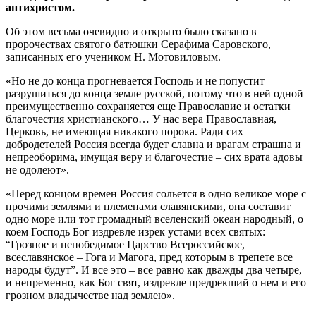
антихристом.
Об этом весьма очевидно и открыто было сказано в
пророчествах святого батюшки Серафима Саровского,
записанных его учеником Н. Мотовиловым.
«Но не до конца прогневается Господь и не попустит
разрушиться до конца земле русской, потому что в ней одной
преимущественно сохраняется еще Православие и остатки
благочестия христианского… У нас вера Православная,
Церковь, не имеющая никакого порока. Ради сих
добродетелей Россия всегда будет славна и врагам страшна и
непреоборима, имущая веру и благочестие – сих врата адовы
не одолеют».
«Перед концом времен Россия сольется в одно великое море с
прочими землями и племенами славянскими, она составит
одно море или тот громадный вселенский океан народный, о
коем Господь Бог издревле изрек устами всех святых:
“Грозное и непобедимое Царство Всероссийское,
всеславянское – Гога и Магога, пред которым в трепете все
народы будут”. И все это – все равно как дважды два четыре,
и непременно, как Бог свят, издревле предрекший о нем и его
грозном владычестве над землею».