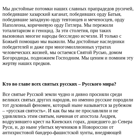
Мы достойные потомки наших славных прапрадедов русичей,
победившие хазарский каганат, победивших орду Батыя,
победившие западную орду тевтонцев и меченосцев, орду
Наполеона, коричневую орду Гитлера. Мы пережили
тоталитаризм и геноцид. За эти столетия, при таких
вызововах многие народы бесследно исчезли. И только с
Божьей помощью мы выжили. Мы достойные наследники
победителей и даже при многомиллионных утратах
человеческих жизней, мы остаемся Святой Русью, домом
Богородицы, подножием Господним. Мы ценим и помним эту
жертву наших предков.
Кто во главе всех святых русских – Русского мира?
Все святые Русской земли чудно и дивно просияли среди
великих святых других народов, но именно русские породили
тот духовный феномен, который ныне называется за рубежом
– «русская святость». И как бы мы не прославляли и не
удивлялись этим святым, начиная от апостола Андрея,
водрузившего крест на Киевских горах, дошедшего до Севера
Руси, и, до ныне убитых мучеников в Новороссии от
антихристовой бандеро-фашистской хунты, внедряющей