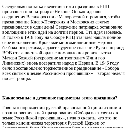
Следующая попытка введения этого праздника в РПЦ
произошла при патриархе Никоне. Он как идеолог
соединения Великороссии с Малороссией стремился, чтобы
празднование Киево-Печерских и Московских святых
праздновался в один день! Свержение патриарха остановило
воплощение этих идей на долгий период. Эта идея забылась.
И только в 1918 году на Соборе РПЦ эта идея нашла полное
свое воплощение. Кровавые многомиллионные жертвы
безбожного режима, а далее чудесное спасение Руси в период
ВОВ от фашистской орды с помощью покровительства
Матери Божьей (откровение митрополиту Илии гор
Ливанских) вновь возвратило народ к Церкви. В 1946 году
было восстановлено торжественное празднование «Собора
всех святых в земле Российской просиявших» – вторая неделя
после Троицы.
Какие земные и духовные параметры этого праздника?
Говоря о порождении русской православной цивилизации и
возникновения в ней празднования «Собора всех святых в
земле Российской просиявших», нужно сказать, что это не
только каноническая территория Русской Церкви от