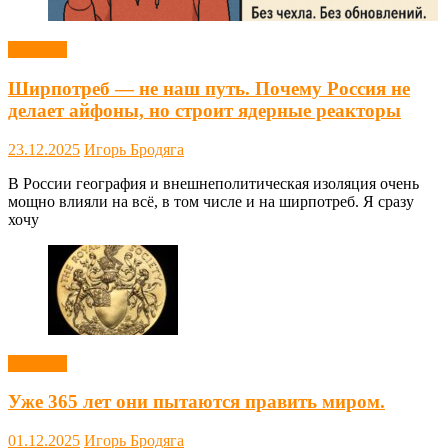
Новости
Ширпотреб — не наш путь. Почему Россия не
делает айфоны, но строит ядерные реакторы
23.12.2025
Игорь Бродяга
В России география и внешнеполитическая изоляция очень
мощно влияли на всё, в том числе и на ширпотреб. Я сразу
хочу
Новости
Уже 365 лет они пытаются править миром.
01.12.2025
Игорь Бродяга