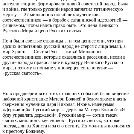
интеллигенцию, формировали новый советский народ. Была
и война, где только русский народ заплатил титаническую
жертву — 27 миллионов погибших мучеников-
соотечественников — в борьбе с сатанинской идеологией —
фашизмом, чтобы иметь право быть. Это цена Великого
Русского Мира и цена Русских святых.
Но и были светлые страницы… и тем ценнее они, что при
адских испытаниях русский народ не стерся с лица земли, а
мир Христа — Святая Русь — жива! Миллионы
соотечественников, которые оказались в рассеянии, несли в
другие народы православие и культуру Великого Русского
мира, поэтому и поныне у иноверцев есть понятие —
«русская святость».
Но в преддверии всех этих страшных событий было видение
набожной христианке Матери Божией в белом храме в день
свержения мученика-царя Николая. Икона, именуемая
«Державной». Русский мир — держава Матери Божией: «Я
буду управлять державой». Русский мир — сотни тысяч
святых, миллионы мучеников – Русских святых, которые
пострадали за Христа и за его истину. Их молитвы возносятся
к престолу Божиему.