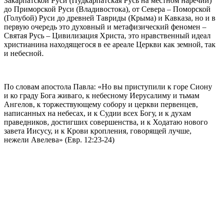
Закарпатской Руси (Пудкарпатская Русь на местном наречии)
до Приморской Руси (Владивостока), от Севера – Поморской
(Голубой) Руси до древней Тавриды (Крыма) и Кавказа, но и в
первую очередь это духовный и метафизический феномен –
Святая Русь – Цивилизация Христа, это нравственный идеал
христианина находящегося в ее ареале Церкви как земной, так
и небесной.
По словам апостола Павла: «Но вы приступили к горе Сиону
и ко граду Бога живаго, к небесному Иерусалиму и тьмам
Ангелов, к торжествующему собору и церкви первенцев,
написанных на небесах, и к Судии всех Богу, и к духам
праведников, достигших совершенства, и к Ходатаю нового
завета Иисусу, и к Крови кропления, говорящей лучше,
нежели Авелева» (Евр. 12:23-24)