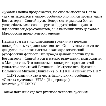
Духовная война продолжается, по словам апостола Павла
«дух антихристов в мире», особенно ополчился против удела
Богоматери – Святой Руси. Теперь слуги дьявола боятся
употреблять само слово – русский, русофобия – культ и
идеология бандеро-фашистов, а на каноническую церковь в
Малороссии продолжается гонение.
Нашим врагам в использовании гонения на церковь
понадобились «украинские святые». Они нужны совсем не
для духовной опеки паствы, а как идеологический
русофобский форпост. Это вражда дьявола против удела
Богоматери – Святой Руси и начало разрушения православия
в Малороссии. Это полностью совпадает с прозелитской
униатской политикой Ватикана. «Митрополит» Луцкий и
Волынский Михаил (Зинкевич) (УПЦ КП, а сейчас это ПЦУ
— СЦУ) освятил храм в честь фашистских пособников —
«Святых мучеников УПА» (бандеровцев)
https://bit.ly/2EErKXG.
Только покаяние сделает русского человека русским!