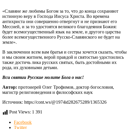
«Славяне же любимы Богом за то, что до конца сохраняют
истинную веру в Господа Иисуса Христа. Во времена
антихриста они совершенно отвергнут и не признают его
Мессией, и за то удостоятся великого благодеяния Божия:
будет всемогущественный язык на земле, и другого царства
более всемогущественного Русско-Славянского не будет на
земле».
В заключении всем вам братья и сестры хочется сказать, чтобы
и мы своим житием, верой правдой и святостью удостоились
также достичь лика русских святых, быть достойными их
рода, их духовными детьми.
Вси святии Русские молите Бога о нас!
Автор:
протоиерей Олег Трофимов, доктор богословия,
магистр религиоведения и философских наук
Источник: https://cont.ws/@1974id282675289/1365326
Post Views:
1 391
Facebook
Twitter