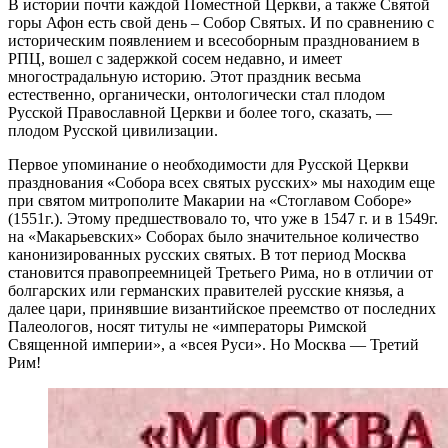
В истории почти каждой Поместной Церкви, а также Святой
горы Афон есть свой день – Собор Святых. И по сравнению с
историческим появлением и всесоборным празднованием в
РПЦ, вошел с задержкой сосем недавно, и имеет
многострадальную историю. Этот праздник весьма
естественно, органически, онтологически стал плодом
Русской Православной Церкви и более того, сказать, —
плодом Русской цивилизации.
Первое упоминание о необходимости для Русской Церкви
празднования «Собора всех святых русских» мы находим еще
при святом митрополите Макарии на «Стоглавом Соборе»
(1551г.). Этому предшествовало то, что уже в 1547 г. и в 1549г.
на «Макарьевских» Соборах было значительное количество
канонизированных русских святых. В тот период Москва
становится правопреемницей Третьего Рима, но в отличии от
болгарских или германских правителей русские князья, а
далее цари, принявшие византийское преемство от последних
Палеологов, носят титулы не «императоры Римской
Священной империи», а «всея Руси». Но Москва — Третий
Рим!