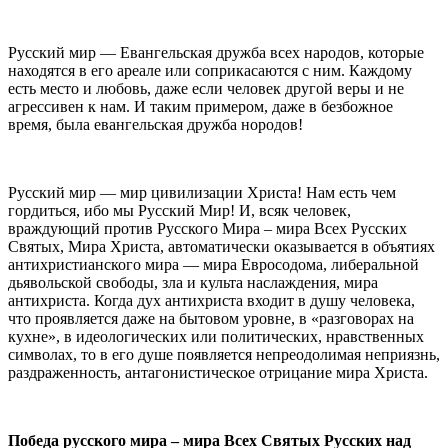
Русский мир — Евангельская дружба всех народов, которые
находятся в его ареале или соприкасаются с ним. Каждому
есть место и любовь, даже если человек другой веры и не
агрессивен к нам. И таким примером, даже в безбожное
время, была евангельская дружба нородов!
Русский мир — мир цивилизации Христа! Нам есть чем
гордиться, ибо мы Русский Мир! И, всяк человек,
враждующий против Русского Мира – мира Всех Русских
Святых, Мира Христа, автоматически оказывается в объятиях
антихристианского мира — мира Евросодома, либеральной
дьявольской свободы, зла и культа наслаждения, мира
антихриста. Когда дух антихриста входит в душу человека,
что проявляется даже на бытовом уровне, в «разговорах на
кухне», в идеологических или политических, нравственных
символах, то в его душе появляется непреодолимая неприязнь,
раздраженность, антагонистическое отрицание мира Христа.
Победа русского мира – мира Всех Святых Русских над