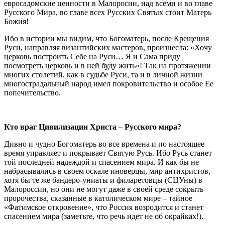
евросадомские ценности в Малоросии, над всеми и во главе
Русского Мира, во главе всех Русских Святых стоит Матерь
Божия!
Ибо в истории мы видим, что Богоматерь, после Крещения
Руси, направляя византийских мастеров, произнесла: «Хочу
церковь построить Себе на Руси… Я и Сама приду
посмотреть церковь и в ней буду жить»! Так на протяжении
многих столетий, как в судьбе Руси, та и в личной жизни
многострадальный народ имел покровительство и особое Ее
попечительство.
Кто враг Цивилизации Христа – Русского мира?
Дивно и чудно Богоматерь во все времена и по настоящее
время управляет и покрывает Святую Русь. Ибо Русь станет
той последней надеждой и спасением мира. И как бы не
набрасывались в своем оскале иноверцы, мир антихристов,
хотя бы те же бандеро-униаты и филаретовцы (СЦУны) в
Малороссии, но они не могут даже в своей среде сокрыть
пророчества, сказанные в католическом мире – тайное
«Фатимское откровение», что Россия возродится и станет
спасением мира (заметьте, что речь идет не об окрайках!).