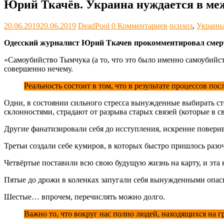
Юрий Ткачёв. Украина нуждается в ме
20.06.2019
20.06.2019
DeadPool
0 Комментариев
психоз
,
Украин
Одесский журналист Юрий Ткачев прокомментировал смер
«Самоубийство Тымчука (а то, что это было именно самоубийст
совершенно нечему.
Реальность состоит в том, что в результате процессов п
Одни, в состоянии сильного стресса вынужденные выбирать ст
склонностями, страдают от разрыва старых связей (которые в с
Другие фанатизировали себя до исступления, искренне поверив в
Третьи создали себе кумиров, в которых быстро пришлось разоч
Четвёртые поставили всю свою будущую жизнь на карту, и эта к
Пятые до дрожи в коленках запугали себя вынужденными опас
Шестые… впрочем, перечислять можно долго.
Важно то, что вокруг нас полно людей, находящихся на гр