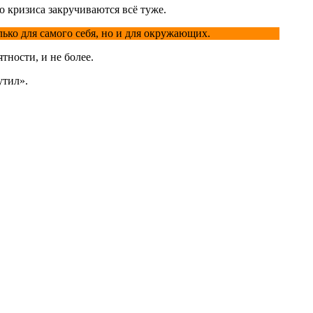
 кризиса закручиваются всё туже.
лько для самого себя, но и для окружающих.
ности, и не более.
утил».