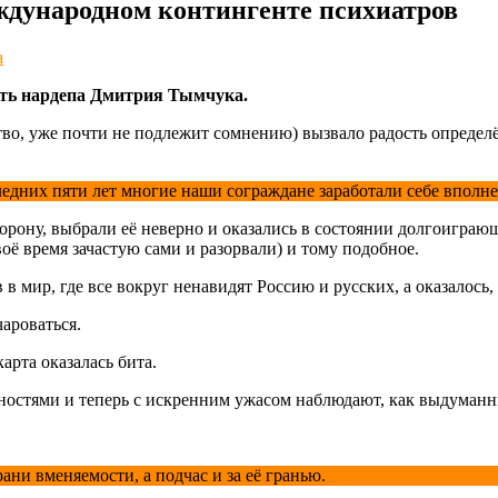
ждународном контингенте психиатров
а
ть нардепа Дмитрия Тымчука.
во, уже почти не подлежит сомнению) вызвало радость определё
оследних пяти лет многие наши сограждане заработали себе вполн
орону, выбрали её неверно и оказались в состоянии долгоигра
воё время зачастую сами и разорвали) и тому подобное.
 мир, где все вокруг ненавидят Россию и русских, а оказалось, 
ароваться.
арта оказалась бита.
ностями и теперь с искренним ужасом наблюдают, как выдуманн
ани вменяемости, а подчас и за её гранью.