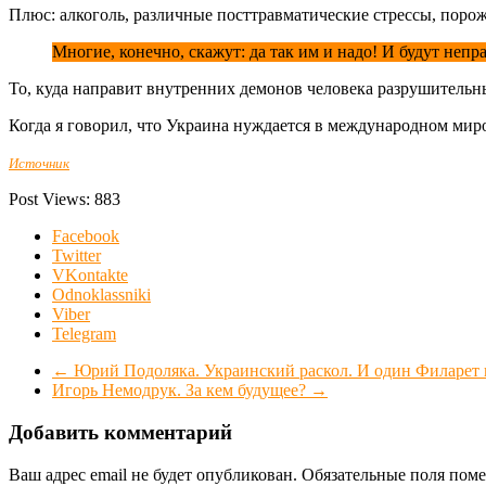
Плюс: алкоголь, различные посттравматические стрессы, порож
Многие, конечно, скажут: да так им и надо! И будут непр
То, куда направит внутренних демонов человека разрушительн
Когда я говорил, что Украина нуждается в международном миро
Источник
Post Views:
883
Facebook
Twitter
VKontakte
Odnoklassniki
Viber
Telegram
←
Юрий Подоляка. Украинский раскол. И один Филарет 
Игорь Немодрук. За кем будущее?
→
Добавить комментарий
Ваш адрес email не будет опубликован.
Обязательные поля пом