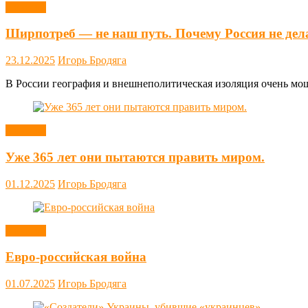
Новости
Ширпотреб — не наш путь. Почему Россия не дел
23.12.2025
Игорь Бродяга
В России география и внешнеполитическая изоляция очень мощн
Новости
Уже 365 лет они пытаются править миром.
01.12.2025
Игорь Бродяга
Новости
Евро-российская война
01.07.2025
Игорь Бродяга