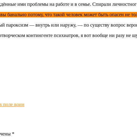
дённые ими проблемы на работе и в семье. Спирали личностного
авы банально потому, что такой человек может быть опасен не то
ый пароксизм — внутрь или наружу, — по существу вопрос вероят
творческом контингенте психиатров, я вот вообще ни разу не ш
в поле воин
ечены
*