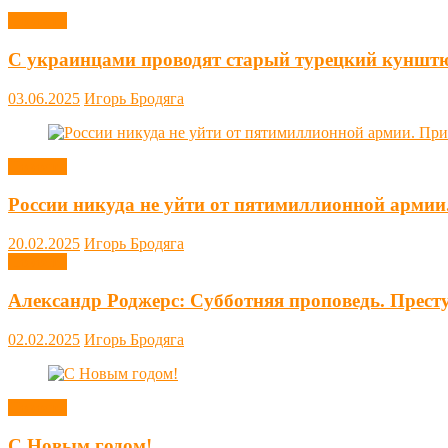
Новости
С украинцами проводят старый турецкий куншт
03.06.2025
Игорь Бродяга
Новости
России никуда не уйти от пятимиллионной армии
20.02.2025
Игорь Бродяга
Новости
Александр Роджерс: Субботняя проповедь. Прест
02.02.2025
Игорь Бродяга
Новости
С Новым годом!