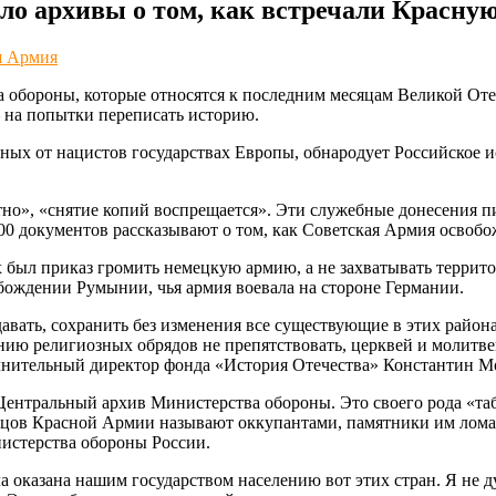
о архивы о том, как встречали Красну
я Армия
 обороны, которые относятся к последним месяцам Великой Оте
— на попытки переписать историю.
ных от нацистов государствах Европы, обнародует Российское ис
тно», «снятие копий воспрещается». Эти служебные донесения п
500 документов рассказывают о том, как Советская Армия освоб
 был приказ громить немецкую армию, а не захватывать террито
бождении Румынии, чья армия воевала на стороне Германии.
оздавать, сохранить без изменения все существующие в этих ра
нию религиозных обрядов не препятствовать, церквей и молитве
олнительный директор фонда «История Отечества» Константин М
ентральный архив Министерства обороны. Это своего рода «таб
Бойцов Красной Армии называют оккупантами, памятники им лома
нистерства обороны России.
ла оказана нашим государством населению вот этих стран. Я не 