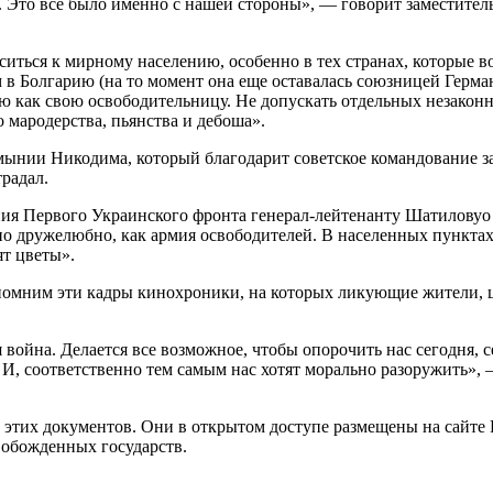
Это все было именно с нашей стороны», — говорит заместитель
ситься к мирному населению, особенно в тех странах, которые 
в Болгарию (на то момент она еще оставалась союзницей Герма
как свою освободительницу. Не допускать отдельных незаконны
о мародерства, пьянства и дебоша».
нии Никодима, который благодарит советское командование за 
радал.
ния Первого Украинского фронта генерал-лейтенанту Шатиловуо
 дружелюбно, как армия освободителей. В населенных пунктах
ят цветы».
помним эти кадры кинохроники, на которых ликующие жители, цв
война. Делается все возможное, чтобы опорочить нас сегодня, 
 И, соответственно тем самым нас хотят морально разоружить»,
этих документов. Они в открытом доступе размещены на сайте Р
вобожденных государств.