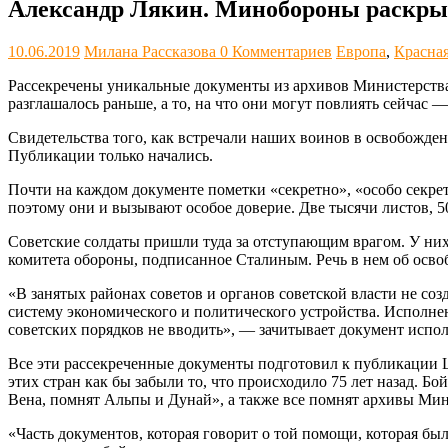
Александр Лякин. Минобороны раскрыл
10.06.2019
Милана Рассказова
0 Комментариев
Европа
,
Красна
Рассекречены уникальные документы из архивов Министерства
разглашалось раньше, а то, на что они могут повлиять сейчас 
Свидетельства того, как встречали наших воинов в освобожден
Публикации только начались.
Почти на каждом документе пометки «секретно», «особо секре
поэтому они и вызывают особое доверие. Две тысячи листов, 
Советские солдаты пришли туда за отступающим врагом. У них
комитета обороны, подписанное Сталиным. Речь в нем об осво
«В занятых районах советов и органов советской власти не с
систему экономического и политического устройства. Исполне
советских порядков не вводить», — зачитывает документ исп
Все эти рассекреченные документы подготовил к публикации Ц
этих стран как бы забыли то, что происходило 75 лет назад. 
Вена, помнят Альпы и Дунай», а также все помнят архивы Ми
«Часть документов, которая говорит о той помощи, которая бы