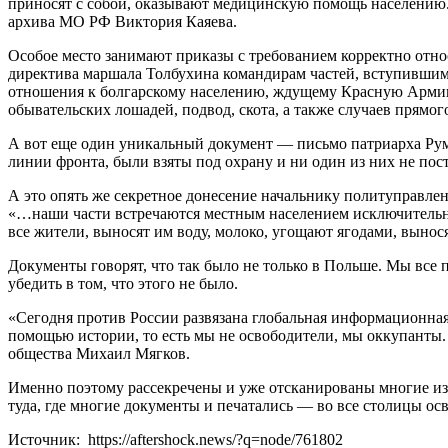
приносят с собой, оказывают медицинскую помощь населению. 
архива МО РФ Виктория Каяева.
Особое место занимают приказы с требованием корректно отно
директива маршала Толбухина командирам частей, вступившим 
отношения к болгарскому населению, ждущему Красную Армию 
обывательских лошадей, подвод, скота, а также случаев прямог
А вот еще один уникальный документ — письмо патриарха Румы
линии фронта, были взяты под охрану и ни один из них не пост
А это опять же секретное донесение начальнику политуправле
«…наши части встречаются местным населением исключительно
все жители, выносят им воду, молоко, угощают ягодами, вынос
Документы говорят, что так было не только в Польше. Мы все 
убедить в том, что этого не было.
«Сегодня против России развязана глобальная информационная 
помощью истории, то есть мы не освободители, мы оккупанты.
общества Михаил Мягков.
Именно поэтому рассекречены и уже отсканированы многие из 
туда, где многие документы и печатались — во все столицы ос
Источник: https://aftershock.news/?q=node/761802