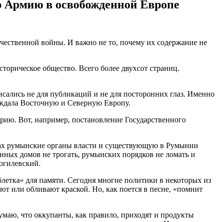
ю Армию в освобожденной Европе
чественной войны. И важно не то, почему их содержание не
торическое общество. Всего более двухсот страниц.
исались не для публикаций и не для посторонних глаз. Именно
ождала Восточную и Северную Европу.
рию. Вот, например, постановление Государственного
йонах румынские органы власти и существующую в Румынии
нных домов не трогать, румынских порядков не ломать и
огилевский.
летка» для памяти. Сегодня многие политики в некоторых из
ют или обливают краской. Но, как поется в песне, «помнит
думаю, что оккупанты, как правило, приходят и продукты