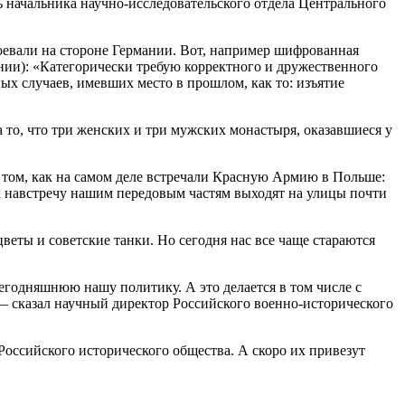
 начальника научно-исследовательского отдела Центрального
воевали на стороне Германии. Вот, например шифрованная
нии): «Категорически требую корректного и дружественного
х случаев, имевших место в прошлом, как то: изъятие
то, что три женских и три мужских монастыря, оказавшиеся у
 том, как на самом деле встречали Красную Армию в Польше:
 навстречу нашим передовым частям выходят на улицы почти
еты и советские танки. Но сегодня нас все чаще стараются
сегодняшнюю нашу политику. А это делается в том числе с
 — сказал научный директор Российского военно-исторического
оссийского исторического общества. А скоро их привезут