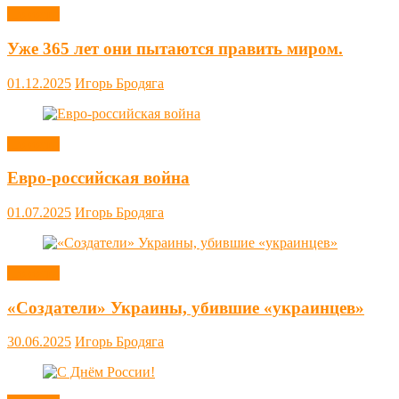
Новости
Уже 365 лет они пытаются править миром.
01.12.2025
Игорь Бродяга
Новости
Евро-российская война
01.07.2025
Игорь Бродяга
Новости
«Создатели» Украины, убившие «украинцев»
30.06.2025
Игорь Бродяга