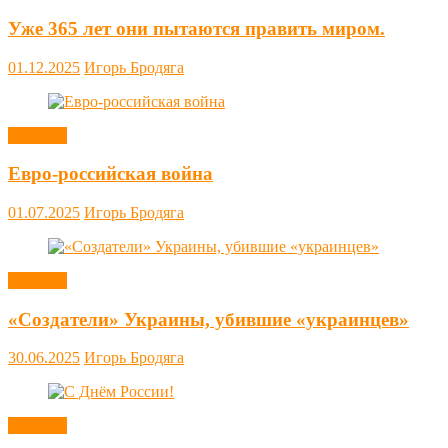
Уже 365 лет они пытаются править миром.
01.12.2025
Игорь Бродяга
Новости
Евро-российская война
01.07.2025
Игорь Бродяга
Новости
«Создатели» Украины, убившие «украинцев»
30.06.2025
Игорь Бродяга
Новости