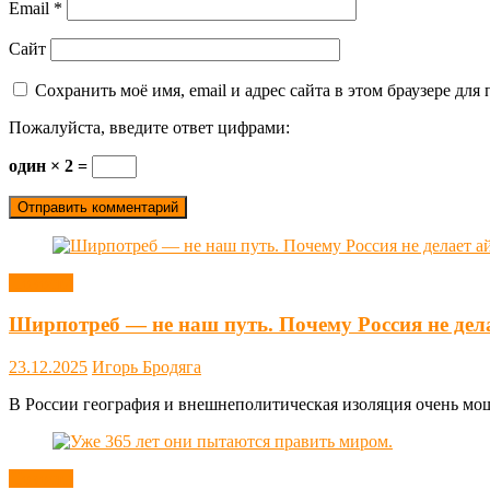
Email
*
Сайт
Сохранить моё имя, email и адрес сайта в этом браузере д
Пожалуйста, введите ответ цифрами:
один × 2 =
Новости
Ширпотреб — не наш путь. Почему Россия не дел
23.12.2025
Игорь Бродяга
В России география и внешнеполитическая изоляция очень мощн
Новости