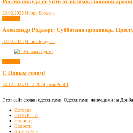
России никуда не уйти от пятимиллионной армии
20.02.2025
Игорь Бродяга
Новости
Александр Роджерс: Субботняя проповедь. Прест
02.02.2025
Игорь Бродяга
Новости
С Новым годом!
30.12.2024
31.12.2024
DeadPool
1
Этот сайт создан одесситами. Одесситами, живущими на Донба
История
НОВОСТИ
Новости
Новости
Литература