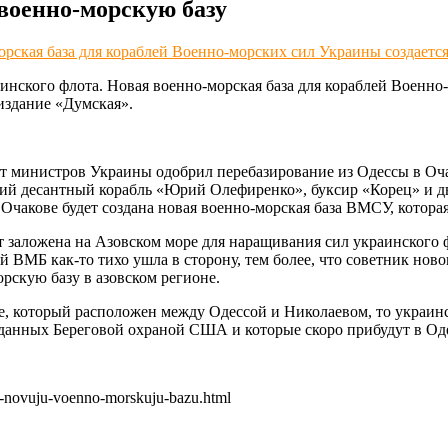
 военно-морскую базу
рская база для кораблей Военно-морских сил Украины создается
ского флота. Новая военно-морская база для кораблей Военно-м
издание «Думская».
ет министров Украины одобрил перебазирование из Одессы в Оча
ий десантный корабль «Юрий Олефиренко», буксир «Корец» и д
Очакове будет создана новая военно-морская база ВМСУ, которая
дет заложена на Азовском море для наращивания сил украинского
 ВМБ как-то тихо ушла в сторону, тем более, что советник нов
рскую базу в азовском регионе.
, который расположен между Одессой и Николаевом, то украинск
еданных Береговой охраной США и которые скоро прибудут в Оде
ut-novuju-voenno-morskuju-bazu.html