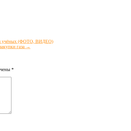
Дом учёных (ФОТО, ВИДЕО)
 закупки газа
→
ечены
*