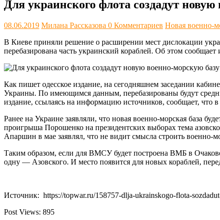
Для украинского флота создадут новую
08.06.2019
Милана Рассказова
0 Комментариев
Новая военно-мо
В Киеве приняли решение о расширении мест дислокации украин
перебазирована часть украинский кораблей. Об этом сообщает 
Как пишет одесское издание, на сегодняшнем заседании кабин
Украины. По имеющимся данным, перебазированы будут средн
издание, ссылаясь на информацию источников, сообщает, что в 
Ранее на Украине заявляли, что новая военно-морская база бу
проигрыша Порошенко на президентских выборах тема азовской
Апаршин в мае заявлял, что не видит смысла строить военно-мо
Таким образом, если для ВМСУ будет построена ВМБ в Очакове
одну — Азовского. И место появится для новых кораблей, пер
Источник: https://topwar.ru/158757-dlja-ukrainskogo-flota-sozdad
Post Views:
895