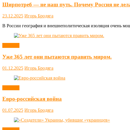
Ширпотреб — не наш путь. Почему Россия не дел
23.12.2025
Игорь Бродяга
В России география и внешнеполитическая изоляция очень мощн
Новости
Уже 365 лет они пытаются править миром.
01.12.2025
Игорь Бродяга
Новости
Евро-российская война
01.07.2025
Игорь Бродяга
Новости