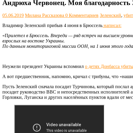
Андрюха Червонец. Моя благодарност
05.06.2019
Милана Рассказова
0 Комментариев
Зеленский
,
убит
Владимир Зеленский прибыв 4 июня в Брюссель
написал:
«П
рилетел в Брюссель. Впереди — ряд встреч на высшем уровн
взрослых на востоке Украины.
По данным мониторинговой миссии ООН, на 1 июня этого года н
Неужели президент Украины вспомнил
о детях Донбасса уби
А вот предшественник, напомню, кричал с трибуны, что «наши д
Пусть Зеленский сначала посадит Турчинова, который послал
посадит руководство ВВС и непосредственных исполнителей а
Горловки, Луганска и других населённых пунктов вдали от ме