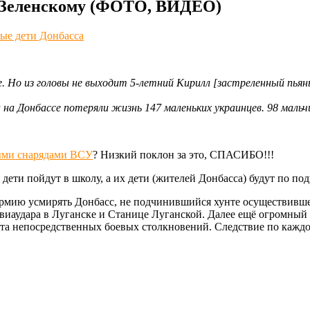
ь Зеленскому (ФОТО, ВИДЕО)
ые дети Донбасса
е. Но из головы не выходит 5-летний Кирилл [застреленный пья
а Донбассе потеряли жизнь 147 маленьких украинцев. 98 мальчик
тыми снарядами ВСУ
? Низкий поклон за это, СПАСИБО!!!
ети пойдут в школу, а их дети (жителей Донбасса) будут по под
 армию усмирять Донбасс, не подчинившийся хунте осуществив
виаудара в Луганске и Станице Луганской. Далее ещё огромный
ста непосредственных боевых столкновений. Следствие по каждо