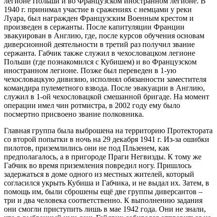
легионе Польши и во Французском иностранном легионе. В
1940 г. принимал участие в сражениях с немцами у реки
Луара, был награжден Французским Военным крестом и
произведен в сержанты. После капитуляции Франции
эвакуирован в Англию, где, после курсов обучения основам
диверсионной деятельности в третий раз получил звание
сержанта. Габчик также служил в чехословацком легионе
Польши (где познакомился с Кубишем) и во Французском
иностранном легионе. Позже был переведен в 1-ую
чехословацкую дивизию, исполнял обязанности заместителя
командира пулеметного взвода. После эвакуации в Англию,
служил в 1-ой чехословацкой смешанной бригаде. На момент
операции имел чин ротмистра, в 2002 году ему было
посмертно присвоено звание полковника.
Главная группа была выброшена на территорию Протектората
со второй попытки в ночь на 29 декабря 1941 г. Из-за ошибки
пилотов, приземлились они не под Пльзенем, как
предполагалось, а в пригороде Праги Негвизды. К тому же
Габчик во время приземления повредил ногу. Пришлось
задержаться в доме одного из местных жителей, который
согласился укрыть Кубиша и Габчика, и не выдал их. Затем, в
помощь им, были сброшены ещё две группы диверсантов –
три и два человека соответственно. К выполнению задания
они смогли приступить лишь в мае 1942 года. Они не знали,