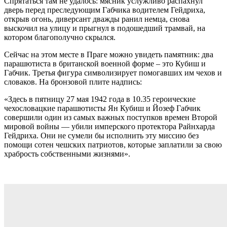
Спрятаться там не удалось: мясник услужливо распахнул
дверь перед преследующим Габчика водителем Гейдриха,
открыв огонь, диверсант дважды ранил немца, снова
выскочил на улицу и прыгнул в подошедший трамвай, на
котором благополучно скрылся.
Сейчас на этом месте в Праге можно увидеть памятник: два
парашютиста в британской военной форме – это Кубиш и
Габчик. Третья фигура символизирует помогавших им чехов и
словаков. На бронзовой плите надпись:
«Здесь в пятницу 27 мая 1942 года в 10.35 героические
чехословацкие парашютисты Ян Кубиш и Йозеф Габчик
совершили один из самых важных поступков времен Второй
мировой войны — убили имперского протектора Райнхарда
Гейдриха. Они не сумели бы исполнить эту миссию без
помощи сотен чешских патриотов, которые заплатили за свою
храбрость собственными жизнями».