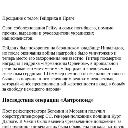
Прощание с телом Гейдриха в Праге
Свои соболезнования Рейху и семье погибшего, помимо
прочих, выразили и руководители украинских
националистов.
Гейдрих был похоронен на берлинском кладбище Инвалидов,
но после окончания войны надгробие было уничтожено и
теперь место его захоронения неизвестно. Гитлер посмертно
наградил Гейдриха «Германским Орденом», в прощальной
речи назвав его «незаменимым борцом» и «человеком с
железным сердцем». Г.Гиммлер немного позже назовет своего
бывшего подчиненного «сияющим великим человеком»,
который «внёс преисполненный жертвенности вклад в борьбу
за свободу немецкого народа».
Последствия операции «Антропоид»
Пост рейхспротектора Богемии и Моравии получил
оберстгруппенфюрер СС, генерал-полковник полиции Курт
Далюге. В Чехии было введено чрезвычайное положение, за
информацию о диверсантах была объявлена награда, которую