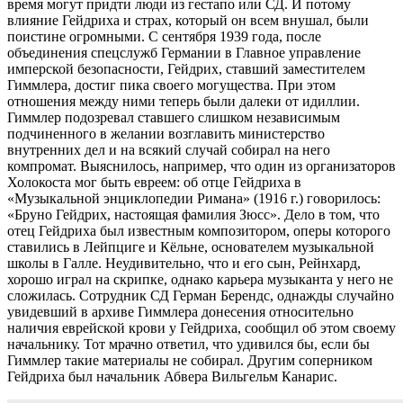
время могут придти люди из гестапо или СД. И потому
влияние Гейдриха и страх, который он всем внушал, были
поистине огромными. С сентября 1939 года, после
объединения спецслужб Германии в Главное управление
имперской безопасности, Гейдрих, ставший заместителем
Гиммлера, достиг пика своего могущества. При этом
отношения между ними теперь были далеки от идиллии.
Гиммлер подозревал ставшего слишком независимым
подчиненного в желании возглавить министерство
внутренних дел и на всякий случай собирал на него
компромат. Выяснилось, например, что один из организаторов
Холокоста мог быть евреем: об отце Гейдриха в
«Музыкальной энциклопедии Римана» (1916 г.) говорилось:
«Бруно Гейдрих, настоящая фамилия Зюсс». Дело в том, что
отец Гейдриха был известным композитором, оперы которого
ставились в Лейпциге и Кёльне, основателем музыкальной
школы в Галле. Неудивительно, что и его сын, Рейнхард,
хорошо играл на скрипке, однако карьера музыканта у него не
сложилась. Сотрудник СД Герман Берендс, однажды случайно
увидевший в архиве Гиммлера донесения относительно
наличия еврейской крови у Гейдриха, сообщил об этом своему
начальнику. Тот мрачно ответил, что удивился бы, если бы
Гиммлер такие материалы не собирал. Другим соперником
Гейдриха был начальник Абвера Вильгельм Канарис.