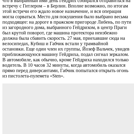
что в выбранный ими день Гейдрих собирался отправиться на
встречу с Гитлером – в Берлин. Вполне возможно, по итогам
этой встречи его ждало новое назначение, и вся операция
могла сорваться. Место для покушения было выбрано весьма
подходящее: на дороге в пражском пригороде Либень, по пути
из загородного дома, выбранного Гейдрихом, в центр Праги
был крутой поворот, где машина протектора неизбежно
должна была сбавить скорость. 27 мая, приехавшие сюда на
велосипедах, Кубиш и Габчик встали у трамвайной
остановки. Еще один член их группы, Йозеф Вальчек, увидев
приближающуюся машину Гейдриха, подал сигнал зеркалом.
В автомобиле, как обычно, кроме Гейдриха находился только
водитель. В 10 часов 32 минуты, когда автомобиль оказался
прямо перед диверсантами, Габчик попытался открыть огонь
из пистолета-пулемета «Sten».