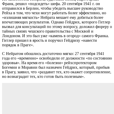
Франк, решил «подсидеть» шефа. 20 сентября 1941 г. он
отправился в Берлин, чтобы убедить высшее руководство
Рейха в том, что чехи могут работать более эффективно, но
«излишняя мягкость» Нейрата мешает ему добиться более
впечатляющих результатов. Однако Гейдрих, которого Гитлер
вызвал для консультаций по этому вопросу, доложил фюреру о
тайных связях чешского правительства с Москвой и
Лондоном. И это был уже «камень в огород» самого Франка.
Гитлер пришел в ярость и поручил Гейдриху «навести
порядок в Праге».
С Нейратом обошлись достаточно мягко: 27 сентября 1941
года его «временно» освободили от должности «по состоянию
здоровья». На время его «болезни» рейхспротектором
Богемии и Моравии был назначен Гейдрих, который, прибыв
в Прагу, заявил, что «раздавит тех, кто окажет сопротивление,
но вознаградит тех, кто готов быть полезным».