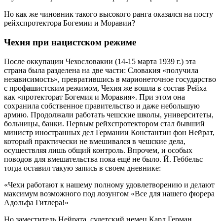
Но как же чиновник такого высокого ранга оказался на посту
рейхспротектора Богемии и Моравии?
Чехия при нацистском режиме
После оккупации Чехословакии (14-15 марта 1939 г.) эта
страна была разделена на две части: Словакия «получила
независимость», превратившись в марионеточное государство
с профашистским режимом, Чехия же вошла в состав Рейха
как «протекторат Богемия и Моравия». При этом она
сохранила собственное правительство и даже небольшую
армию. Продолжали работать чешские школы, университеты,
больницы, банки. Первым рейхспротектором стал бывший
министр иностранных дел Германии Константин фон Нейрат,
который практически не вмешивался в чешские дела,
осуществляя лишь общий контроль. Впрочем, и особых
поводов для вмешательства пока ещё не было. Й. Геббельс
тогда оставил такую запись в своем дневнике:
«Чехи работают к нашему полному удовлетворению и делают
максимум возможного под лозунгом «Все для нашего фюрера
Адольфа Гитлера!»
Но заместитель Нейрата, судетский немец Карл Герман