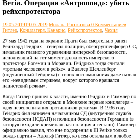
Beria. Операция «Антропоид»: убить
рейхспротектора
19.05.2019
19.05.2019
Милана Рассказова
0 Комментариев
Гитлер
,
Концлагеря. Канарис
,
Рейхспротектор
,
Чехия
27 мая 1942 года на окраине Праги был смертельно ранен
Рейнхард Гейдрих – генерал полиции, обергруппенфюрер СС,
начальник главного управления имперской безопасности,
исполнявший на тот момент должность имперского
протектора Богемии и Моравии. Гейдриха тогда считали
«третьим человеком в рейхе», а Вальтер Шелленберг
(подчиненный Гейдриха) в своих воспоминаниях даже назвал
его «невидимым стержнем, вокруг которого вращался
нацистский режим».
Когда Гитлер пришел к власти, именно Гейдрих и Гиммлер по
своей инициативе открыли в Мюнхене первые концлагеря –
«для перевоспитания противников режима». В 1936 году
Гейдрих был назначен начальником СД (внутренняя служба
безопасности НСДАП) и полиции безопасности Германии (в
которую входили криминальная полиция и гестапо). Гиммлер
официально заявил, что вне подозрения в III Рейхе только
вождь партии – Адольф Гитлер, ко всем остальным в любое