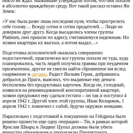
никто не ждал. Выжившие утверждали потом, что они попали
в абсолютно враждебную среду. Вот такой рассказ оставил Ян
Земек:
«У нас была разве лишь последняя пуля, чтобы прострелить
себе голову… Всюду сотни и сотни предателей… Люди не
доверяли друг другу. Когда высадились члены группы
Platinum, они пришли по адресу, считавшемуся надежным. Но
хозяин квартиры их выгнал, а потом выдал…»
Подготовка исполнителей оказалась совершенно
недостаточной, практически все группы попали не туда, куда
планировалось, часть людей получила травмы при неудачном
приземлении, другие не смогли найти сброшенное им вслед
снаряжение и
оружие
. Радист Вильям Герик, добравшись
добрался до Праги, выяснил, что выданные ему деньги
бесполезны без продуктовых карточек. Когда он, голодный,
появился на рекомендованной конспиративной квартире,
хозяин предложил ему сдаться гестапо – он так и поступил 4
апреля 1942 г. Другой член этой группы, Иван Коларжик, 1
апреля 1942 г. покончил с собой, будучи окружен немцами.
Параллельно с подготовкой к покушению на Гейдриха было
решено провести еще одну операцию – Tin, в рамках которой
Ярослав Шварц и Людвиг Цупал должны были убить
министра образования и пропаганды Протектората