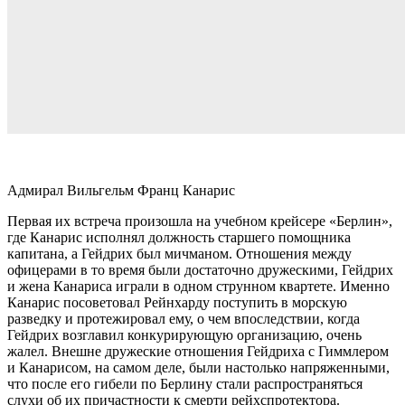
Адмирал Вильгельм Франц Канарис
Первая их встреча произошла на учебном крейсере «Берлин»,
где Канарис исполнял должность старшего помощника
капитана, а Гейдрих был мичманом. Отношения между
офицерами в то время были достаточно дружескими, Гейдрих
и жена Канариса играли в одном струнном квартете. Именно
Канарис посоветовал Рейнхарду поступить в морскую
разведку и протежировал ему, о чем впоследствии, когда
Гейдрих возглавил конкурирующую организацию, очень
жалел. Внешне дружеские отношения Гейдриха с Гиммлером
и Канарисом, на самом деле, были настолько напряженными,
что после его гибели по Берлину стали распространяться
слухи об их причастности к смерти рейхспротектора.