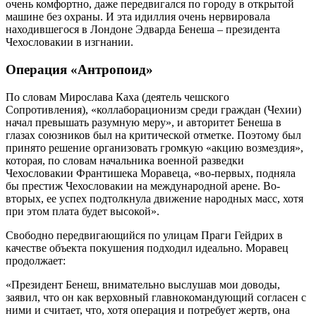
очень комфортно, даже передвигался по городу в открытой
машине без охраны. И эта идиллия очень нервировала
находившегося в Лондоне Эдварда Бенеша – президента
Чехословакии в изгнании.
Операция «Антропоид»
По словам Мирослава Каха (деятель чешского
Сопротивления), «коллаборационизм среди граждан (Чехии)
начал превышать разумную меру», и авторитет Бенеша в
глазах союзников был на критической отметке. Поэтому был
принято решение организовать громкую «акцию возмездия»,
которая, по словам начальника военной разведки
Чехословакии Франтишека Моравеца, «во-первых, подняла
бы престиж Чехословакии на международной арене. Во-
вторых, ее успех подтолкнула движение народных масс, хотя
при этом плата будет высокой».
Свободно передвигающийся по улицам Праги Гейдрих в
качестве объекта покушения подходил идеально. Моравец
продолжает:
«Президент Бенеш, внимательно выслушав мои доводы,
заявил, что он как верховный главнокомандующий согласен с
ними и считает, что, хотя операция и потребует жертв, она