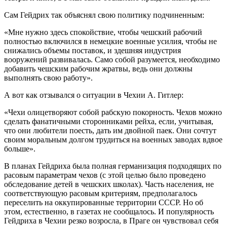
Сам Гейдрих так объяснял свою политику подчиненным:
«Мне нужно здесь спокойствие, чтобы чешский рабочий
полностью включился в немецкие военные усилия, чтобы не
снижались объемы поставок, и здешняя индустрия
вооружений развивалась. Само собой разумеется, необходимо
добавить чешским рабочим жратвы, ведь они должны
выполнять свою работу».
А вот как отзывался о ситуации в Чехии А. Гитлер:
«Чехи олицетворяют собой рабскую покорность. Чехов можно
сделать фанатичными сторонниками рейха, если, учитывая,
что они любители поесть, дать им двойной паек. Они сочтут
своим моральным долгом трудиться на военных заводах вдвое
больше».
В планах Гейдриха была полная германизация подходящих по
расовым параметрам чехов (с этой целью было проведено
обследование детей в чешских школах). Часть населения, не
соответствующую расовым критериям, предполагалось
переселить на оккупированные территории СССР. Но об
этом, естественно, в газетах не сообщалось. И популярность
Гейдриха в Чехии резко возросла, в Праге он чувствовал себя