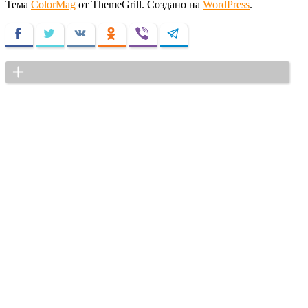
Тема
ColorMag
от ThemeGrill. Создано на
WordPress
.
Facebook
Twitter
VKontakte
Odnoklassniki
Viber
Telegram