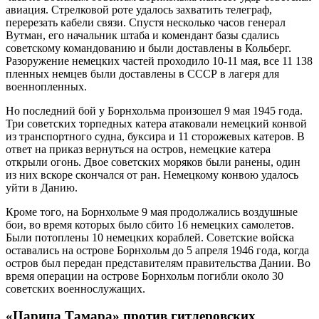
авиация. Стрелковой роте удалось захватить телеграф,
перерезать кабели связи. Спустя несколько часов генерал
Вутман, его начальник штаба и комендант базы сдались
советскому командованию и были доставлены в Кольберг.
Разоружение немецких частей проходило 10-11 мая, все 11 138
пленных немцев были доставлены в СССР в лагеря для
военнопленных.
Но последний бой у Борнхольма произошел 9 мая 1945 года.
Три советских торпедных катера атаковали немецкий конвой
из транспортного судна, буксира и 11 сторожевых катеров. В
ответ на приказ вернуться на остров, немецкие катера
открыли огонь. Двое советских моряков были ранены, один
из них вскоре скончался от ран. Немецкому конвою удалось
уйти в Данию.
Кроме того, на Борнхольме 9 мая продолжались воздушные
бои, во время которых было сбито 16 немецких самолетов.
Были потоплены 10 немецких кораблей. Советские войска
оставались на острове Борнхольм до 5 апреля 1946 года, когда
остров был передан представителям правительства Дании. Во
время операции на острове Борнхольм погибли около 30
советских военнослужащих.
«Царица Тамара» против гитлеровских