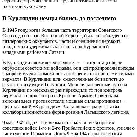
строения, стремясь лишить грузин возможности вести
партизанскую войну.
В Курляндии немцы бились до последнего
В 1945 году, когда большая часть территории Советского
Союза, да и стран Восточной Европы, была освобождена от
гитлеровских оккупантов, части и соединения вермахта
продолжали удерживать контроль над Курляндией –
западными районами Латвии.
В Курляндии сложился «полукотёл» — хотя немцы были
окружены советскими войсками, они контролировали выходы
к морю и имели возможность сообщения с основными силами
вермахта. В Курляндии шли ожесточенные бои вплоть до
самой капитуляции Германии. Многие населенные пункты
Курляндии по несколько раз переходили то под контроль
вермахта, то под контроль Красной Армии. Советским
войскам здесь противостояли мощные силы противника –
группа армий «Курляндия», 3-я танковая армия, а также
коллаборационистские формирования Латышского легиона.
9 мая 1945 года части вермахта, сражавшиеся против
советских войск 1-го и 2-го Прибалтийских фронтов, узнали о
капитуляции Германии. Лишь 9 мая 1945 года советским