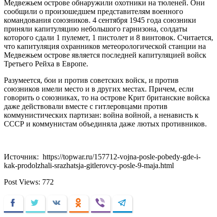
Медвежьем острове обнаружили охотники на тюленей. Они
сообщили о произошедшем представителям военного
командования союзников. 4 сентября 1945 года союзники
приняли капитуляцию небольшого гарнизона, солдаты
которого сдали 1 пулемет, 1 пистолет и 8 винтовок. Считается,
что капитуляция охранников метеорологической станции на
Медвежьем острове является последней капитуляцией войск
Третьего Рейха в Европе.
Разумеется, бои и против советских войск, и против
союзников имели место и в других местах. Причем, если
говорить о союзниках, то на острове Крит британские войска
даже действовали вместе с гитлеровцами против
коммунистических партизан: война войной, а ненависть к
СССР и коммунистам объединяла даже лютых противников.
Источник: https://topwar.ru/157712-vojna-posle-pobedy-gde-i-
kak-prodolzhali-srazhatsja-gitlerovcy-posle-9-maja.html
Post Views:
772
Facebook
Twitter
VKontakte
Odnoklassniki
Viber
Telegram