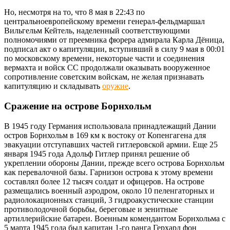
Но, несмотря на то, что 8 мая в 22:43 по
центральноевропейскому времени генерал-фельдмаршал
Вильгельм Кейтель, наделенный соответствующими
полномочиями от преемника фюрера адмирала Карла Дёница,
подписал акт о капитуляции, вступивший в силу 9 мая в 00:01
по московскому времени, некоторые части и соединения
вермахта и войск СС продолжали оказывать вооруженное
сопротивление советским войскам, не желая признавать
капитуляцию и складывать
оружие
.
Сражение на острове Борнхольм
В 1945 году Германия использовала принадлежащий Дании
остров Борнхольм в 169 км к востоку от Копенгагена для
эвакуации отступавших частей гитлеровской армии. Еще 25
января 1945 года Адольф Гитлер принял решение об
укреплении обороны Дании, прежде всего острова Борнхольм
как перевалочной базы. Гарнизон острова к этому времени
составлял более 12 тысяч солдат и офицеров. На острове
размещались военный аэродром, около 10 пеленгаторных и
радиолокационных станций, 3 гидроакустические станции
противолодочной борьбы, береговые и зенитные
артиллерийские батареи. Военным комендантом Борнхольма с
5 марта 1945 года был капитан 1-го ранга Герхард фон