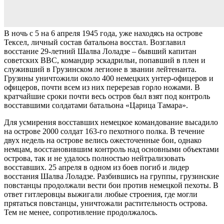
В ночь с 5 на 6 апреля 1945 года, уже находясь на острове
Тексел, личный состав батальона восстал. Возглавил
восстание 29-летний Шалва Лоладзе – бывший капитан
советских ВВС, командир эскадрильи, попавший в плен и
служивший в Грузинском легионе в звании лейтенанта.
Грузины уничтожили около 400 немецких унтер-офицеров и
офицеров, почти всем из них перерезав горло ножами. В
кратчайшие сроки почти весь остров был взят под контроль
восставшими солдатами батальона «Царица Тамара».
Для усмирения восставших немецкое командование высадило
на острове 2000 солдат 163-го пехотного полка. В течение
двух недель на острове велись ожесточенные бои, однако
немцам, восстановившим контроль над основными объектами
острова, так и не удалось полностью нейтрализовать
восставших. 25 апреля в одном из боев погиб и лидер
восстания Шалва Лоладзе. Разбившись на группы, грузинские
повстанцы продолжали вести бои против немецкой пехоты. В
ответ гитлеровцы выжигали любые строения, где могли
прятаться повстанцы, уничтожали растительность острова.
Тем не менее, сопротивление продолжалось.