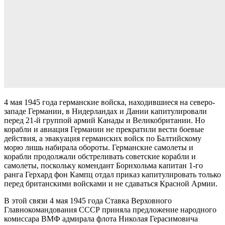
4 мая 1945 года германские войска, находившиеся на северо-
западе Германии, в Нидерландах и Дании капитулировали
перед 21-й группой армий Канады и Великобритании. Но
корабли и авиация Германии не прекратили вести боевые
действия, а эвакуация германских войск по Балтийскому
морю лишь набирала обороты. Германские самолеты и
корабли продолжали обстреливать советские корабли и
самолеты, поскольку комендант Борнхольма капитан 1-го
ранга Герхард фон Кампц отдал приказ капитулировать только
перед британскими войсками и не сдаваться Красной Армии.
В этой связи 4 мая 1945 года Ставка Верховного
Главнокомандования СССР приняла предложение народного
комиссара ВМФ адмирала флота Николая Герасимовича