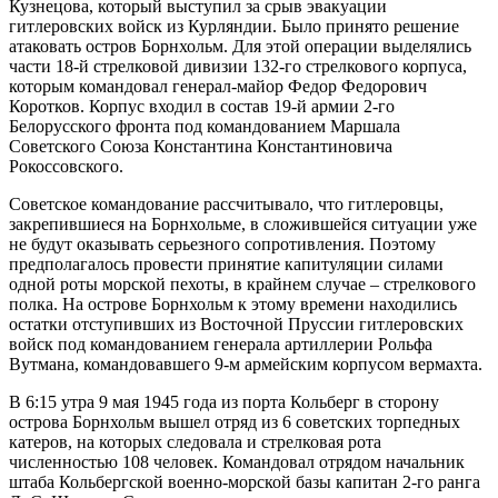
Кузнецова, который выступил за срыв эвакуации
гитлеровских войск из Курляндии. Было принято решение
атаковать остров Борнхольм. Для этой операции выделялись
части 18-й стрелковой дивизии 132-го стрелкового корпуса,
которым командовал генерал-майор Федор Федорович
Коротков. Корпус входил в состав 19-й армии 2-го
Белорусского фронта под командованием Маршала
Советского Союза Константина Константиновича
Рокоссовского.
Советское командование рассчитывало, что гитлеровцы,
закрепившиеся на Борнхольме, в сложившейся ситуации уже
не будут оказывать серьезного сопротивления. Поэтому
предполагалось провести принятие капитуляции силами
одной роты морской пехоты, в крайнем случае – стрелкового
полка. На острове Борнхольм к этому времени находились
остатки отступивших из Восточной Пруссии гитлеровских
войск под командованием генерала артиллерии Рольфа
Вутмана, командовавшего 9-м армейским корпусом вермахта.
В 6:15 утра 9 мая 1945 года из порта Кольберг в сторону
острова Борнхольм вышел отряд из 6 советских торпедных
катеров, на которых следовала и стрелковая рота
численностью 108 человек. Командовал отрядом начальник
штаба Кольбергской военно-морской базы капитан 2-го ранга