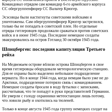
Командовал отрядом сам командир 6-го армейского корпуса
СС обергруппенфюрер СС Вальтер Крюгер.
Эсэсовцы были настигнуты советскими войсками и
уничтожены. Сам обергруппенфюрер Крюгер застрелился,
только бы не попадать в советский плен. Но отдельные
отряды гитлеровцев продолжали сражаться против советских
войск и в июне 1945 года. Последние немецкие солдаты
эвакуировались на остров Готланд 30 октября 1945 года.
Шпицберген: последняя капитуляция Третьего
рейха
На Медвежьем острове вблизи острова Шпицберген в свое
время гитлеровцы оборудовали метеорологическую станцию.
Для ее охраны было выделено небольшое подразделение
вермахта. Но в конце 1944 года, когда немцам было уже не до
Арктики, подразделение потеряло связь с командованием.
Немецкие солдаты бросали в воду бутылки с записками,
рассчитывая, что те попадут в руки представителей Германии.
Не умерли с голоду охранники метеостанции лишь потому,
что ловили рыбу и охотились на тюленей.
Только в конце августа 1945 года группу немецких солдат на