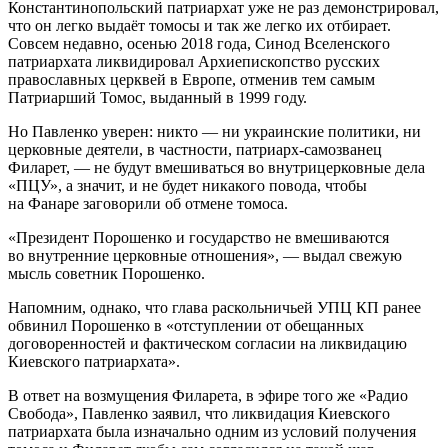
Константинопольский патриархат уже не раз демонстрировал,
что он легко выдаёт томосы и так же легко их отбирает.
Совсем недавно, осенью 2018 года, Синод Вселенского
патриархата ликвидировал Архиепископство русских
православных церквей в Европе, отменив тем самым
Патриарший Томос, выданный в 1999 году.
Но Павленко уверен: никто — ни украинские политики, ни
церковные деятели, в частности, патриарх-самозванец
Филарет, — не будут вмешиваться во внутрицерковные дела
«ПЦУ», а значит, и не будет никакого повода, чтобы
на Фанаре заговорили об отмене томоса.
«Президент Порошенко и государство не вмешиваются
во внутренние церковные отношения», — выдал свежую
мысль советник Порошенко.
Напомним, однако, что глава раскольничьей УПЦ КП ранее
обвинил Порошенко в «отступлении от обещанных
договоренностей и фактическом согласии на ликвидацию
Киевского патриархата».
В ответ на возмущения Филарета, в эфире того же «Радио
Свобода», Павленко заявил, что ликвидация Киевского
патриархата была изначально одним из условий получения