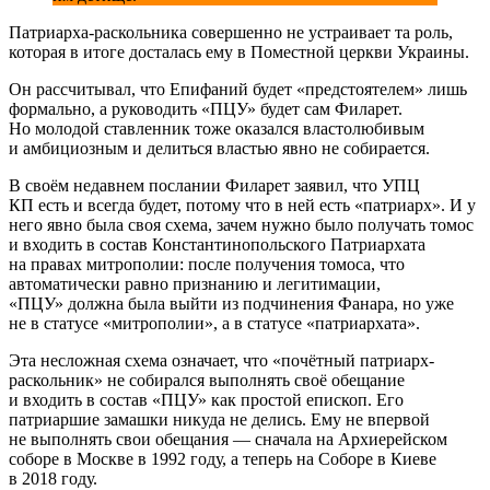
Патриарха-раскольника совершенно не устраивает та роль,
которая в итоге досталась ему в Поместной церкви Украины.
Он рассчитывал, что Епифаний будет «предстоятелем» лишь
формально, а руководить «ПЦУ» будет сам Филарет.
Но молодой ставленник тоже оказался властолюбивым
и амбициозным и делиться властью явно не собирается.
В своём недавнем послании Филарет заявил, что УПЦ
КП есть и всегда будет, потому что в ней есть «патриарх». И у
него явно была своя схема, зачем нужно было получать томос
и входить в состав Константинопольского Патриархата
на правах митрополии: после получения томоса, что
автоматически равно признанию и легитимации,
«ПЦУ» должна была выйти из подчинения Фанара, но уже
не в статусе «митрополии», а в статусе «патриархата».
Эта несложная схема означает, что «почётный патриарх-
раскольник» не собирался выполнять своё обещание
и входить в состав «ПЦУ» как простой епископ. Его
патриаршие замашки никуда не делись. Ему не впервой
не выполнять свои обещания — сначала на Архиерейском
соборе в Москве в 1992 году, а теперь на Соборе в Киеве
в 2018 году.