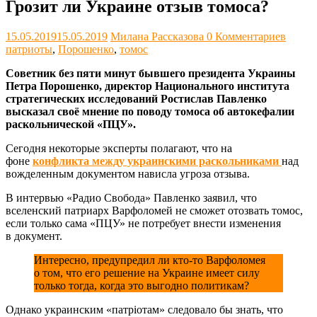
Грозит ли Украине отзыв томоса?
15.05.2019
15.05.2019
Милана Рассказова
0 Комментариев
патриоты
,
Порошенко
,
томос
Советник без пяти минут бывшего президента Украины
Петра Порошенко, директор Национального института
стратегических исследований Ростислав Павленко
высказал своё мнение по поводу томоса об автокефалии
раскольнической «ПЦУ».
Сегодня некоторые эксперты полагают, что на
фоне
конфликта между украинскими раскольниками
над
вожделенным документом нависла угроза отзыва.
В интервью «Радио Свобода» Павленко заявил, что
вселенский патриарх Варфоломей не сможет отозвать томос,
если только сама «ПЦУ» не потребует внести изменения
в документ.
Интересно, предупредил ли кто-то Варфоломея
о том, что его решение на Украине имеет силу
только тогда, когда это выгодно политикам?
Однако украинским «патрiотам» следовало бы знать, что