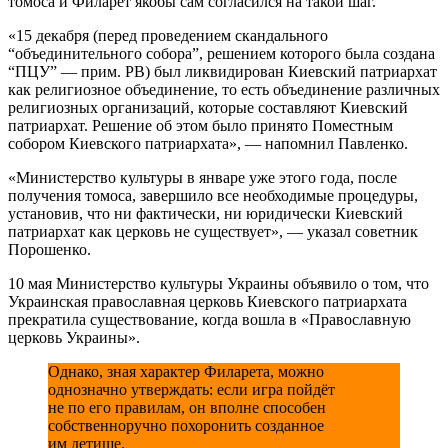
томоса и Филарет якобы сам согласился на такой шаг.
«15 декабря (перед проведением скандального
“объединительного собора”, решением которого была создана
“ПЦУ” — прим. РВ) был ликвидирован Киевский патриархат
как религиозное объединение, то есть объединение различных
религиозных организаций, которые составляют Киевский
патриархат. Решение об этом было принято Поместным
собором Киевского патриархата», — напомнил Павленко.
«Министерство культуры в январе уже этого года, после
получения томоса, завершило все необходимые процедуры,
установив, что ни фактически, ни юридически Киевский
патриархат как церковь не существует», — указал советник
Порошенко.
10 мая Министерство культуры Украины объявило о том, что
Украинская православная церковь Киевского патриархата
прекратила существование, когда вошла в «Православную
церковь Украины».
Однако, зная характер Филарета, можно
однозначно утверждать: если игра пойдёт
не по его правилам, он вполне способен
собственноручно похоронить созданное
им детище.