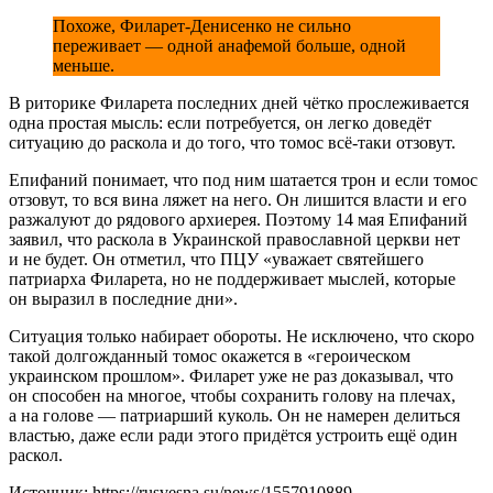
Похоже, Филарет-Денисенко не сильно
переживает — одной анафемой больше, одной
меньше.
В риторике Филарета последних дней чётко прослеживается
одна простая мысль: если потребуется, он легко доведёт
ситуацию до раскола и до того, что томос всё-таки отзовут.
Епифаний понимает, что под ним шатается трон и если томос
отзовут, то вся вина ляжет на него. Он лишится власти и его
разжалуют до рядового архиерея. Поэтому 14 мая Епифаний
заявил, что раскола в Украинской православной церкви нет
и не будет. Он отметил, что ПЦУ «уважает святейшего
патриарха Филарета, но не поддерживает мыслей, которые
он выразил в последние дни».
Ситуация только набирает обороты. Не исключено, что скоро
такой долгожданный томос окажется в «героическом
украинском прошлом». Филарет уже не раз доказывал, что
он способен на многое, чтобы сохранить голову на плечах,
а на голове — патриарший куколь. Он не намерен делиться
властью, даже если ради этого придётся устроить ещё один
раскол.
Источник: https://rusvesna.su/news/1557910889