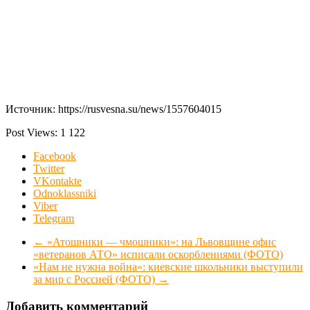
Источник: https://rusvesna.su/news/1557604015
Post Views:
1 122
Facebook
Twitter
VKontakte
Odnoklassniki
Viber
Telegram
←
«Атошники — чмошники»: на Львовщине офис
«ветеранов АТО» исписали оскорблениями (ФОТО)
«Нам не нужна война»: киевские школьники выступили
за мир с Россией (ФОТО)
→
Добавить комментарий