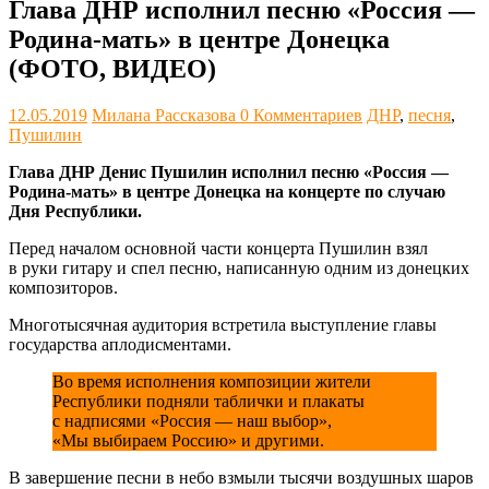
Глава ДНР исполнил песню «Россия —
Родина-мать» в центре Донецка
(ФОТО, ВИДЕО)
12.05.2019
Милана Рассказова
0 Комментариев
ДНР
,
песня
,
Пушилин
Глава ДНР Денис Пушилин исполнил песню «Россия —
Родина-мать» в центре Донецка на концерте по случаю
Дня Республики.
Перед началом основной части концерта Пушилин взял
в руки гитару и спел песню, написанную одним из донецких
композиторов.
Многотысячная аудитория встретила выступление главы
государства аплодисментами.
Во время исполнения композиции жители
Республики подняли таблички и плакаты
с надписями «Россия — наш выбор»,
«Мы выбираем Россию» и другими.
В завершение песни в небо взмыли тысячи воздушных шаров