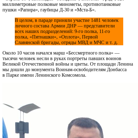
миллиметровые полковые минометы, противотанковые
пушки «Рапира», гаубицы Д-30 и «Мста-Б».
В целом, в параде приняли участие 1481 человек
личного состава Армии ДНР — представители
всех наших подразделений: 9-го полка, 11-го
полка, «Пятнашки», «Оплота», Первой
Славянской бригады, отряды МВД и МЧС и т. д.
Около 10 часов начался марш «Бессмертного полка» —
тысячи человек несли в руках портреты павших воинов
Великой Отечественной войны и цветы. От площади Ленина
мы дошли до монумента Воинам-освободителям Донбасса
в Парке имени Ленинского Комсомола.