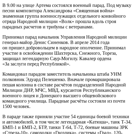
В 9.00 на улице Артема состоялся военный парад. Под музыку
песни композитора Александрова «Священная война»
знаменная группа военнослужащих отдельного конвойного
отряда Народной милиции «Волк» прошла вдоль строя
парадных расчетов и трибуны с ветеранами.
Принимал парад начальник Управления Народной милиции
генерал-майор Денис Синенков. В апреле 2014 года
он пришел добровольцем в народное ополчение. Принимал
участие в освобождении Шахтерска, Снежного, Тореза,
защищал легендарную Саур-Могилу. Кавалер ордена
«За заслуги перед Республикой».
Командовал парадом заместитель начальника штаба УНМ
полковник Эдуард Пелешенко. Вначале промаршировала
пешая колонна в составе расчётов подразделений Народной
Милиции ДНР, МЧС, МВД, курсантов Республиканского
военного лицея и Донецкого высшего общевойскового
командного училища. Парадные расчёты состояли из почти
1500 человек.
В параде также приняли участие 54 единицы боевой техники
и автомобилей, в том числе легендарная «Катюша», танк Т-34,
БМП-1 и БМП-2, БТР, танки Т-64, Т-72, боевые машины ЗРК
«Стрела-10», самоходки «Гвоздика», системы «Град», 120-