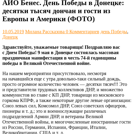
АЙО Бенес. День Победы в Донецке:
десятки тысяч дончан и гости из
Европы и Америки (ФОТО)
10.05.2019
Милана Рассказова
0 Комментариев
день Победы
,
Донецк
Здравствуйте, уважаемые товарищи! Поздравляю вас
с Днем Победы! 9 мая в Донецке состоялась массовая
праздничная манифестация в честь 74-й годовщины
победы в Великой Отечественной войне.
На нашем мероприятии присутствовало, несмотря
на начавшийся еще с утра довольно-таки сильный дождь,
просто огромное количество человек — десятки тясяч!!! Это
и представители трудовых коллективов ДНР, и множество
коммунистов во главе с КП ДНР, товарищи из московского
горкома КПРФ, а также некоторые другие левые организации:
Союз левых сил, Комсомол ДНР, Союз советских офицеров,
пионеры и т. д.; это и военнослужащие различных
подразделений Армии ДНР, и ветераны Великой
Отечественной войны, и многочисленные иностранные гости
из России, Германии, Испании, Франции, Италии,
Великобритании, США и т. д.