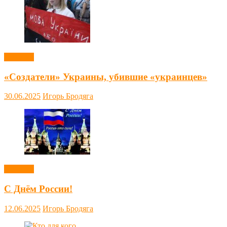
Новости
«Создатели» Украины, убившие «украинцев»
30.06.2025
Игорь Бродяга
Новости
С Днём России!
12.06.2025
Игорь Бродяга