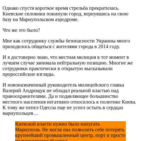
Однако спустя короткое время стрельба прекратилась.
Киевские силовики покинули город, вернувшись на свою
базу на Мариупольском аэродроме.
Что же это было?
Мне как сотруднику службы безопасности Украины много
приходилось общаться с жителями города в 2014 году.
И я достоверно знаю, что местная милиция в тот момент в
лучшем случае занимала нейтральную позицию. Многие же
сотрудники практически в открытую высказывали
пророссийские взгляды.
И новоназначенный руководитель милицейского главка
Валерий Андрощук не обладал реальной властью над
правоохранителями. Да и подавляющее большинство
местного населения негативно относилось к политике Киева.
К тому же пепел Одессы еще не успел остыть в сердцах
мариупольцев…
Киевской власти нужно было напугать
Мариуполь. Не могла она позволить себе потерять
крупнейший промышленный центр, порт и просто
полумиллионный город.