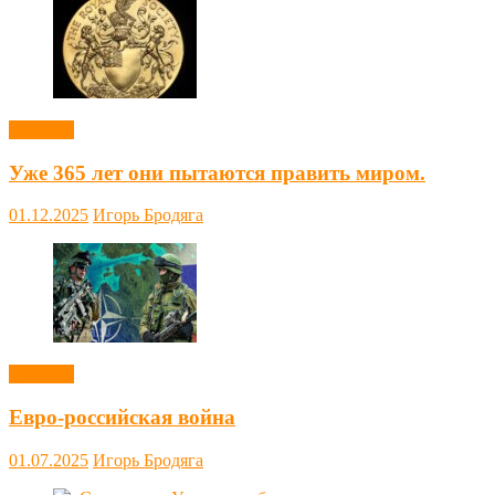
Новости
Уже 365 лет они пытаются править миром.
01.12.2025
Игорь Бродяга
Новости
Евро-российская война
01.07.2025
Игорь Бродяга