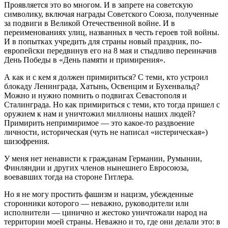
Проявляется это во многом. И в запрете на советскую
символику, включая награды Советского Союза, полученные
за подвиги в Великой Отечественной войне. И в
переименованиях улиц, названных в честь героев той войны.
И в попытках учредить для страны новый праздник, по-
европейски передвинув его на 8 мая и стыдливо переиначив
День Победы в «День памяти и примирения».
А как и с кем я должен примириться? С теми, кто устроил
блокаду Ленинграда, Хатынь, Освенцим и Бухенвальд?
Можно и нужно помнить о подвигах Севастополя и
Сталинграда. Но как примириться с теми, кто тогда пришел с
оружием к нам и уничтожил миллионы наших людей?
Примирить непримиримое — это какое-то раздвоение
личности, историческая (чуть не написал «истерическая»)
шизофрения.
У меня нет ненависти к гражданам Германии, Румынии,
Финляндии и других членов нынешнего Евросоюза,
воевавших тогда на стороне Гитлера.
Но я не могу простить фашизм и нацизм, убежденные
сторонники которого — неважно, руководители или
исполнители — цинично и жестоко уничтожали народ на
территории моей страны. Неважно и то, где они делали это: в