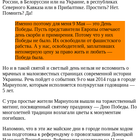
России, в Белоруссии или на Украине, в республиках
Северного Кавказа или в Прибалтике. Простить? Нет.
Помнить? Да!
Именно поэтому для меня 9 Мая — это День
Победы. Пусть представители Европы отмечают
день скорби и примирения. Потому что у них
Победы не было. Их освободили от фашистского
рабства. А у нас, освободителей, заплативших
непомерную цену за право жить и любить —
Победа была.
Но и в такой святой и светлый день нельзя не вспомнить о
мрачных и малоизвестных страницах современной истории
Украины. Речь пойдет о событиях 9-го мая 2014 года в городе
Мариуполе, которым исполняется полукруглая годовщина —
5 лет.
С утра простые жители Мариуполя вышли на торжественный
митинг, посвященный святому празднику — Дню Победы. По
многолетней традиции возлагали цветы к монументам
погибших.
Напомню, что в эти же майские дни в городе полным ходом
шла подготовка к референдуму о провозглашении Донецкой
Народной Республики. Референдум назначили на 11 мая.