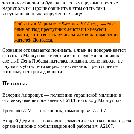
технику остановили буквально голыми руками простые
мариупольцы. Проще обвинить в этом опять-таки
«неустановленных вооруженных лиц».
События в Мариуполе 9-го мая 2014 года — еще
один эпизод преступных действий киевской
власти, которая раскручивала маховик подавления
жителей Донбасса.
Сознание отказывается понимать, а язык не поворачивается
сказать: в Мариуполе киевская власть руками силовиков в
светлый День Победы пыталась подавить волю народа, не
гнушаясь убийством мирного населения. Преступление,
которому нет срока давности…
Персоны:
Валерий Андрощук — полковник украинской милиции в
отставке, бывший начальник ГУВД по городу Мариуполь.
Гриченко А.М. — полковник, командир в/ч А2167.
Андрей Дермин — полковник, заместитель начальника отдела
организационно-мобилизационной работы в/ч А2167.