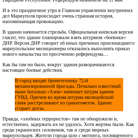
И в это праздничное утро в Главном управлении внутренних
дел Мариуполя происходит очень странная история,
напоминающая провокацию.
В здании начинается стрельба. Официальная киевская версия
гласит, что здание планировали взять штурмом «боевики»
ДНР. Версия ДНР говорит об иных причинах произошедшего:
мариупольские милиционеры отказались выполнять приказ
нового начальства по пресечению референдума…
Как бы там ни было, вокруг здания разворачиваются
настоящие боевые действия.
В город вводят бронетехнику 72-й
механизированной бригады. Печально известный
ныне батальон «Азов» начинает штурм здания
ГУВД. Причем во время штурма милицейский
главк расстреливают из гранатометов. Здание
сгорает дотла.
Правда, «злобных террористов» там не обнаружили и,
естественно, задержать их не удалось. Хотя жертвы были. Как
среди украинских силовиков, так и среди мирных
мариупольцев. Жители города шли с митинга, посвященного