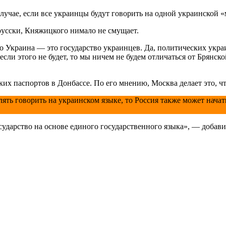
лучае, если все украинцы будут говорить на одной украинской 
-русски, Княжицкого нимало не смущает.
то Украина — это государство украинцев. Да, политических укр
сли этого не будет, то мы ничем не будем отличаться от Брянско
их паспортов в Донбассе. По его мнению, Москва делает это, ч
влять говорить на украинском языке, то Россия также может нач
осударство на основе единого государственного языка», — доба