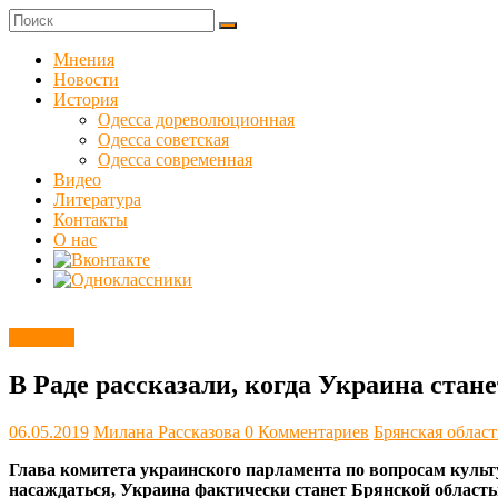
Skip
to
Куликовец
content
Мнения
Новости
Сайт
История
одесского
Одесса дореволюционная
сопротивления
Одесса советская
Одесса современная
Видео
Литература
Контакты
О нас
Новости
В Раде рассказали, когда Украина ста
06.05.2019
Милана Рассказова
0 Комментариев
Брянская област
Глава комитета украинского парламента по вопросам культу
насаждаться, Украина фактически станет Брянской область