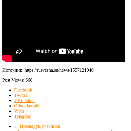
Источник: https://rusvesna.su/news/1557121040
Post Views:
668
Facebook
Twitter
VKontakte
Odnoklassniki
Viber
Telegram
←
Предыдущая запись