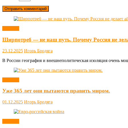
Новости
Ширпотреб — не наш путь. Почему Россия не дел
23.12.2025
Игорь Бродяга
В России география и внешнеполитическая изоляция очень мощн
Новости
Уже 365 лет они пытаются править миром.
01.12.2025
Игорь Бродяга
Новости