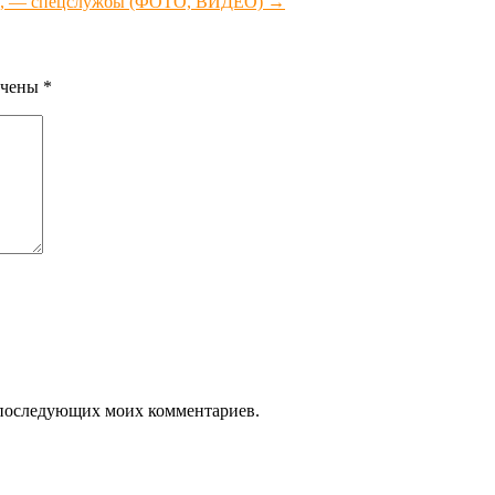
ны», — спецслужбы (ФОТО, ВИДЕО)
→
ечены
*
ля последующих моих комментариев.