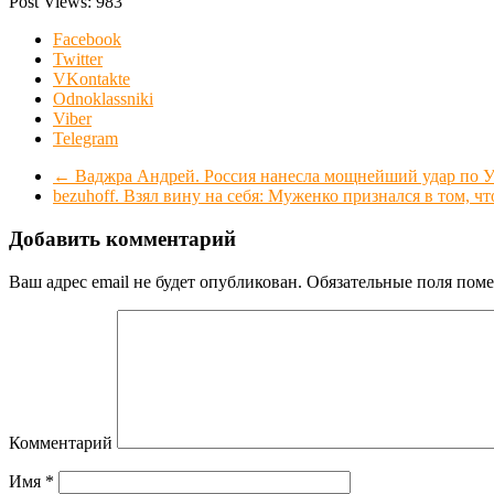
Post Views:
983
Facebook
Twitter
VKontakte
Odnoklassniki
Viber
Telegram
←
Ваджра Андрей. Россия нанесла мощнейший удар по Ук
bezuhoff. Взял вину на себя: Муженко признался в том, ч
Добавить комментарий
Ваш адрес email не будет опубликован.
Обязательные поля пом
Комментарий
Имя
*