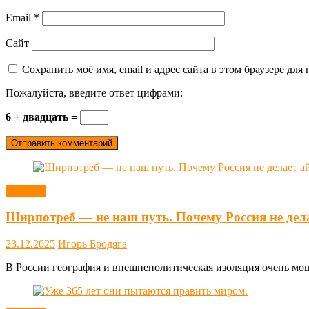
Email
*
Сайт
Сохранить моё имя, email и адрес сайта в этом браузере д
Пожалуйста, введите ответ цифрами:
6 + двадцать =
Новости
Ширпотреб — не наш путь. Почему Россия не дел
23.12.2025
Игорь Бродяга
В России география и внешнеполитическая изоляция очень мощн