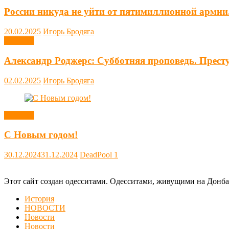
России никуда не уйти от пятимиллионной армии
20.02.2025
Игорь Бродяга
Новости
Александр Роджерс: Субботняя проповедь. Прест
02.02.2025
Игорь Бродяга
Новости
С Новым годом!
30.12.2024
31.12.2024
DeadPool
1
Этот сайт создан одесситами. Одесситами, живущими на Донба
История
НОВОСТИ
Новости
Новости