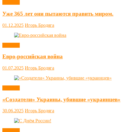
Новости
Уже 365 лет они пытаются править миром.
01.12.2025
Игорь Бродяга
Новости
Евро-российская война
01.07.2025
Игорь Бродяга
Новости
«Создатели» Украины, убившие «украинцев»
30.06.2025
Игорь Бродяга
Новости