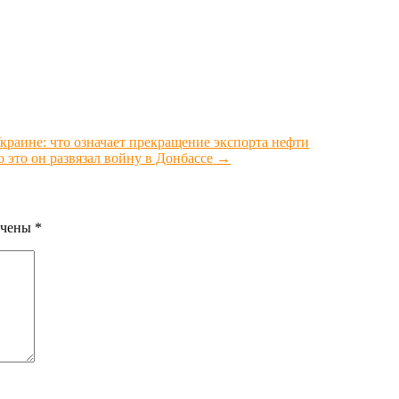
раине: что означает прекращение экспорта нефти
то это он развязал войну в Донбассе
→
ечены
*