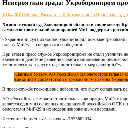
Невероятная зрада: Укроборонпром про
19.04.2019
Милана Рассказова
0 Комментариев
Проиграл
,
суд
,
Хозяйственный суд Хмельницкой области в споре между Кра
самолетостроительной корпорацией МиГ поддержал российск
«Украинский суд полностью удовлетворил исковые требования р
пользу МиГ», — говорится в сообщении.
При этом в пресс-службе Укроборонпрома не стали уточнять д
введении в действие решения Совета национальной безопасно
экономических и других ограничительных мер (санкций)”».
«Данным Указом АО Российская самолетостроительная к
(санкции) в соответствии с требованиями Закона Украин
В пресс-службе госконцерна добавили, что будут оспаривать 
АО «Российская самолетостроительная корпорация МиГ» входи
является одним из основных предприятий российского ОПК и 
самолетами МиГ-29 и их модернизированными версиями.
Источник: https://rusvesna.su/news/1555682934