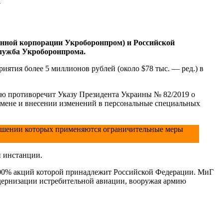
у
енной корпорации Укроборонпром) и Российской
служба Укроборонпрома.
ятия более 5 миллионов рублей (около $78 тыс. — ред.) в
тью противоречит Указу Президента Украины № 82/2019 о
тмене и внесении изменений в персональные специальных
ношении которых применяются ограничительные меры
й инстанции.
100% акций которой принадлежит Российской Федерации. МиГ
одернизации истребительной авиации, вооружая армию