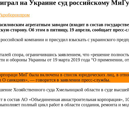
играл на Украине суд российскому МиГ
Укроборонпром
силовским агрегатным заводом (входит в состав государств
ую сторону. Об этом в пятницу, 19 апреля, сообщает пресс-
оссийской компании и присудил взыскать с украинского предпри
еталей спора, ограничившись заявлением, что «решение полнос
сти и обороны Украины от 19 марта 2019 года “О применении, о
орпораци МиГ была включена в список юридических лиц, в от
ы О санкциях», — говорится в заявлении пресс-службы.
решение Хозяйственного суда Хмельницкой области в суде высше
т в состав АО «Объединенная авиастроительная корпорация», 
выполняет полный цикл работ в области создания, ремонта и м