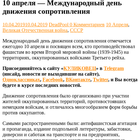
10 апреля — Международный день
движения сопротивления
10.04.2019
10.04.2019
DeadPool
0 Комментариев
10 Апреля
,
Великая Отечественная война
,
СССР
Международный день движения сопротивления отмечается
ежегодно 10 апреля и посвящен всем, кто противодействовал
фашистам во время Второй мировой войны (1939-1945) на
территориях, оккупированных войсками Третьего рейха.
Присоединяйтесь к сайту «
КУЛИКОВЕЦ
» в
Telegram
(инсайд, новости не выходившие на сайте),
Одноклассниках
,
Facebook
,
ВКонтакте
,
Twitter
, и Вы всегда
будете в курсе последних новостей.
Движение сопротивления было организовано при участии
жителей оккупированных территорий, противостоявших
немецким войскам, и отличалось многообразием форм борьбы
против оккупантов.
Самыми распространенными были: антифашистская агитация
и пропаганда, издание подпольной литературы, забастовки,
диверсии и саботаж на транспорте и на предприятиях,