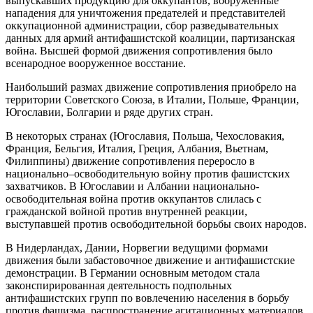
выпускавших продукцию для оккупантов, вооруженные
нападения для уничтожения предателей и представителей
оккупационной администрации, сбор разведывательных
данных для армий антифашистской коалиции, партизанская
война. Высшей формой движения сопротивления было
всенародное вооруженное восстание.
Наибольший размах движение сопротивления приобрело на
территории Советского Союза, в Италии, Польше, Франции,
Югославии, Болгарии и ряде других стран.
В некоторых странах (Югославия, Польша, Чехословакия,
Франция, Бельгия, Италия, Греция, Албания, Вьетнам,
Филиппины) движение сопротивления переросло в
национально–освободительную войну против фашистских
захватчиков. В Югославии и Албании национально-
освободительная война против оккупантов слилась с
гражданской войной против внутренней реакции,
выступавшей против освободительной борьбы своих народов.
В Нидерландах, Дании, Норвегии ведущими формами
движения были забастовочное движение и антифашистские
демонстрации. В Германии основным методом стала
законспирированная деятельность подпольных
антифашистских групп по вовлечению населения в борьбу
против фашизма, распространение агитационных материалов,