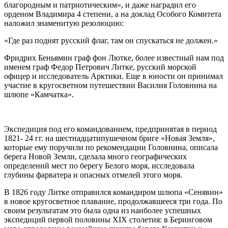
благородным и патриотическим», и даже наградил его
орденом Владимира 4 степени, а на доклад Особого Комитета
наложил знаменитую резолюцию:
«Где раз поднят русский флаг, там он спускаться не должен.»
Фридрих Беньямин граф фон Лютке, более известный нам под
именем граф Федор Петрович Литке, русский морской
офицер и исследователь Арктики. Еще в юности он принимал
участие в кругосветном путешествии Василия Головнина на
шлюпе «Камчатка».
Экспедиция под его командованием, предпринятая в период
1821- 24 гг. на шестнадцатипушечном бриге «Новая Земля»,
которые ему поручили по рекомендации Головнина, описала
берега Новой Земли, сделала много географических
определений мест по берегу Белого моря, исследовала
глубины фарватера и опасных отмелей этого моря.
В 1826 году Литке отправился командиром шлюпа «Сенявин»
в новое кругосветное плавание, продолжавшееся три года. По
своим результатам это была одна из наиболее успешных
экспедиций первой половины XIX столетия: в Беринговом