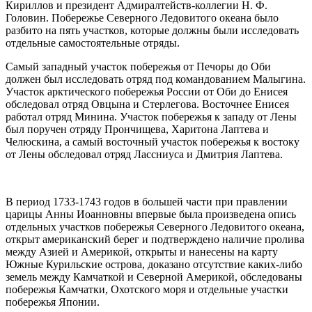
Кириллов и президент Адмиралтейств-коллегии Н. Ф.
Головин. Побережье Северного Ледовитого океана было
разбито на пять участков, которые должны были исследовать
отдельные самостоятельные отряды.
Самый западный участок побережья от Печоры до Оби
должен был исследовать отряд под командованием Малыгина.
Участок арктического побережья России от Оби до Енисея
обследовал отряд Овцына и Стерлегова. Восточнее Енисея
работал отряд Минина. Участок побережья к западу от Лены
был поручен отряду Прончищева, Харитона Лаптева и
Челюскина, а самый восточный участок побережья к востоку
от Лены обследовал отряд Лассниуса и Дмитрия Лаптева.
В период 1733-1743 годов в большей части при правлении
царицы Анны Иоанновны впервые была произведена опись
отдельных участков побережья Северного Ледовитого океана,
открыт американский берег и подтверждено наличие пролива
между Азией и Америкой, открыты и нанесены на карту
Южные Курильские острова, доказано отсутствие каких-либо
земель между Камчаткой и Северной Америкой, обследованы
побережья Камчатки, Охотского моря и отдельные участки
побережья Японии.