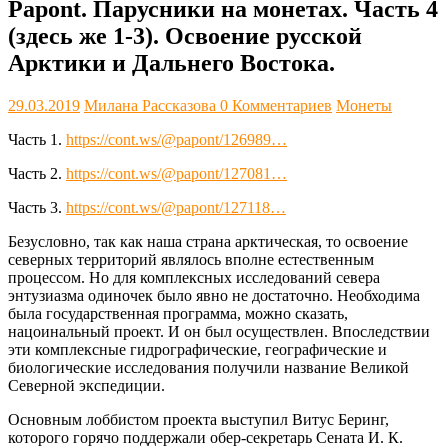
Papont. Парусники на монетах. Часть 4
(здесь же 1-3). Освоение русской
Арктики и Дальнего Востока.
29.03.2019
Милана Рассказова
0 Комментариев
Монеты
Часть 1.
https://cont.ws/@papont/126989…
Часть 2.
https://cont.ws/@papont/127081…
Часть 3.
https://cont.ws/@papont/127118…
Безусловно, так как наша страна арктическая, то освоение
северных территорий являлось вполне естественным
процессом. Но для комплексных исследований севера
энтузиазма одиночек было явно не достаточно. Необходима
была государственная программа, можно сказать,
нацоинальный проект. И он был осуществлен. Впоследствии
эти комплексные гидрографические, географические и
биологические исследования получили название Великой
Северной экспедиции.
Основным лоббистом проекта выступил Витус Беринг,
которого горячо поддержали обер-секретарь Сената И. К.