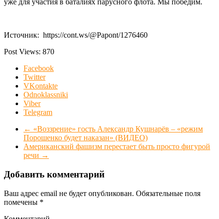
уже для участия в баталиях парусного флота. Мы победим.
Источник: https://cont.ws/@Papont/1276460
Post Views:
870
Facebook
Twitter
VKontakte
Odnoklassniki
Viber
Telegram
←
«Воззрение» гость Александр Кушнарёв – «режим
Порошенко будет наказан» (ВИДЕО)
Американский фашизм перестает быть просто фигурой
речи
→
Добавить комментарий
Ваш адрес email не будет опубликован.
Обязательные поля
помечены
*
Комментарий