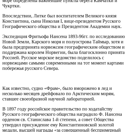
море определены важнейшие пункты берега Камчатки и
Чукртки.
Впоследствии, Литке был воспитателем Великого князя
Константина, сына Николая I, вице-президентом Русского
Географического общества и Президентом Академии наук.
Экспедиция Фритьофа Нансена 1893-96гг. по исследованию
Новой Земли, Карского моря и полуострова Таймыр, хотя и
была предпринята норвежсим географическим обществом и
поддержана королем Норвегии, была благосклонно принята
Россией. Русское морское ведомство поделилось с
норвежцами самыми современными на тот момент картами
побережья русского Севера.
Как известно, судно «Фрам», было вморожено в лед и
несколько месяцев дрейфовало по Арктическим морям,
ставшее своеобразной научной лабораторией.
В 1897 году российское правительство по ходатайству
Русского географического общества наградило Ф. Нансена
орденом св. Станислава 1-й степени, а совет Общества
утвердил присуждение ему Константиновской золотой
медали, высшей награды «за совершенный беспримерный