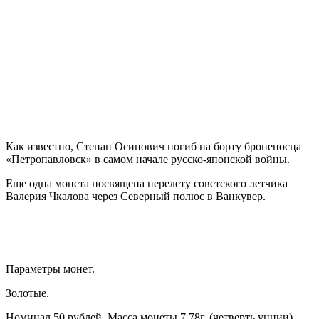
Как известно, Степан Осипович погиб на борту броненосца
«Петропавловск» в самом начале русско-японской войны.
Еще одна монета посвящена перелету советского летчика
Валерия Чкалова через Северный полюс в Ванкувер.
Параметры монет.
Золотые.
Номинал 50 рублей. Масса монеты 7,78г, (четверть унции).