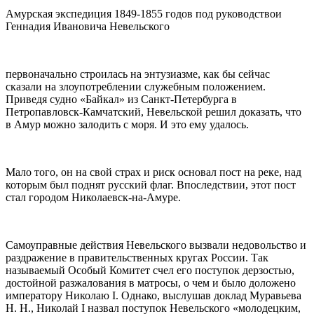
Амурская экспедиция 1849-1855 годов под руководствои
Геннадия Ивановича Невельского
первоначально строилась на энтузиазме, как бы сейчас
сказали на злоупотреблении служебным положением.
Приведя судно «Байкал» из Санкт-Петербурга в
Петропавловск-Камчатский, Невельской решил доказать, что
в Амур можно залодить с моря. И это ему удалось.
Мало того, он на свой страх и риск основал пост на реке, над
которым был поднят русский флаг. Впоследствии, этот пост
стал городом Николаевск-на-Амуре.
Самоуправные действия Невельского вызвали недовольство и
раздражение в правительственных кругах России. Так
называемый Особый Комитет счел его поступок дерзостью,
достойной разжалования в матросы, о чем и было доложено
императору Николаю I. Однако, выслушав доклад Муравьева
Н. Н., Николай I назвал поступок Невельского «молодецким,