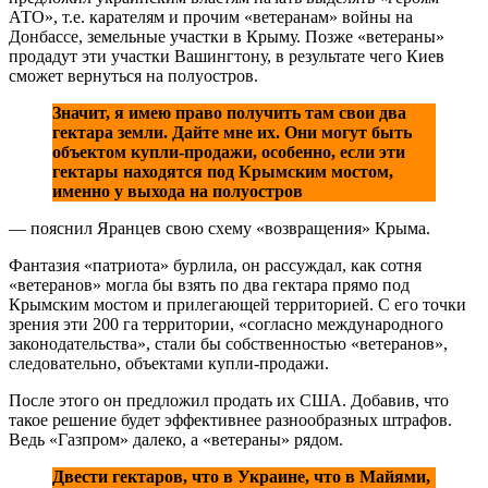
АТО», т.е. карателям и прочим «ветеранам» войны на
Донбассе, земельные участки в Крыму. Позже «ветераны»
продадут эти участки Вашингтону, в результате чего Киев
сможет вернуться на полуостров.
Значит, я имею право получить там свои два
гектара земли. Дайте мне их. Они могут быть
объектом купли-продажи, особенно, если эти
гектары находятся под Крымским мостом,
именно у выхода на полуостров
— пояснил Яранцев свою схему «возвращения» Крыма.
Фантазия «патриота» бурлила, он рассуждал, как сотня
«ветеранов» могла бы взять по два гектара прямо под
Крымским мостом и прилегающей территорией. С его точки
зрения эти 200 га территории, «согласно международного
законодательства», стали бы собственностью «ветеранов»,
следовательно, объектами купли-продажи.
После этого он предложил продать их США. Добавив, что
такое решение будет эффективнее разнообразных штрафов.
Ведь «Газпром» далеко, а «ветераны» рядом.
Двести гектаров, что в Украине, что в Майями,