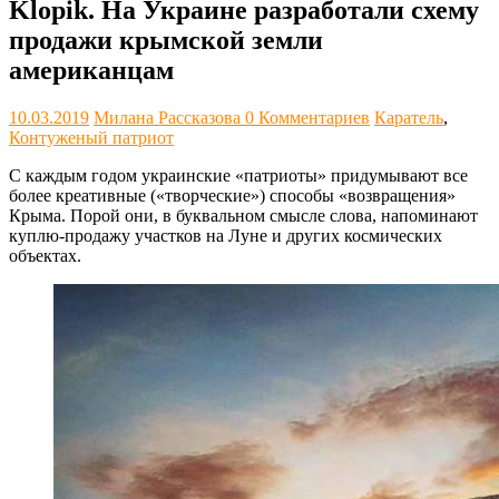
Klopik. На Украине разработали схему
продажи крымской земли
американцам
10.03.2019
Милана Рассказова
0 Комментариев
Каратель
,
Контуженый патриот
С каждым годом украинские «патриоты» придумывают все
более креативные («творческие») способы «возвращения»
Крыма. Порой они, в буквальном смысле слова, напоминают
куплю-продажу участков на Луне и других космических
объектах.