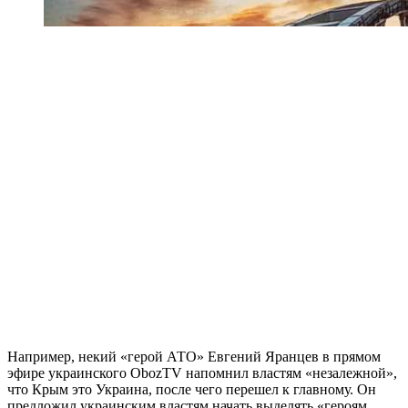
Например, некий «герой АТО» Евгений Яранцев в прямом
эфире украинского ObozTV напомнил властям «незалежной»,
что Крым это Украина, после чего перешел к главному. Он
предложил украинским властям начать выделять «героям