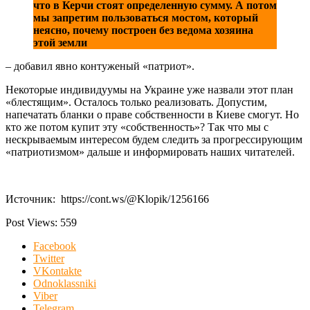
что в Керчи стоят определенную сумму. А потом
мы запретим пользоваться мостом, который
неясно, почему построен без ведома хозяина
этой земли
– добавил явно контуженый «патриот».
Некоторые индивидуумы на Украине уже назвали этот план
«блестящим». Осталось только реализовать. Допустим,
напечатать бланки о праве собственности в Киеве смогут. Но
кто же потом купит эту «собственность»? Так что мы с
нескрываемым интересом будем следить за прогрессирующим
«патриотизмом» дальше и информировать наших читателей.
Источник: https://cont.ws/@Klopik/1256166
Post Views:
559
Facebook
Twitter
VKontakte
Odnoklassniki
Viber
Telegram