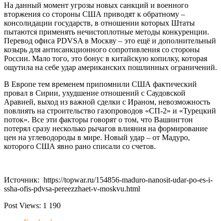
На данный момент угрозы новых санкций и военного
вторжения со стороны США приводят к обратному –
консолидации государств, в отношении которых Штаты
пытаются применять нечистоплотные методы конкуренции.
Перевод офиса PDVSA в Москву – это ещё и дополнительный
козырь для антисанкционного сопротивления со стороны
России. Мало того, это бонус в китайскую копилку, которая
ощутила на себе удар американских пошлинных ограничений.
В Европе тем временем припомнили США фактический
провал в Сирии, ухудшение отношений с Саудовской
Аравией, выход из важной сделки с Ираном, невозможность
повлиять на строительство газопроводов «СП-2» и «Турецкий
поток». Все эти факторы говорят о том, что Вашингтон
потерял сразу несколько рычагов влияния на формирование
цен на углеводороды в мире. Новый удар – от Мадуро,
которого США явно рано списали со счетов.
Источник: https://topwar.ru/154856-maduro-nanosit-udar-po-es-i-
ssha-ofis-pdvsa-pereezzhaet-v-moskvu.html
Post Views:
1 190