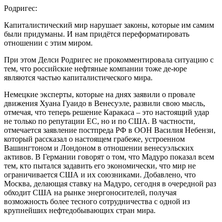
Родригес:
Капиталистический мир нарушает законы, которые им самим
были придуманы. И нам придётся переформатировать
отношении с этим миром.
При этом Делси Родригес не прокомментировала ситуацию с
тем, что российские нефтяные компании тоже де-юре
являются частью капиталистического мира.
Немецкие эксперты, которые на днях заявили о провале
движения Хуана Гуаидо в Венесуэле, развили свою мысль,
отмечая, что теперь решение Каракаса – это настоящий удар
не только по репутации ЕС, но и по США. В частности,
отмечается заявление постпреда РФ в ООН Василия Небензи,
который рассказал о настоящем грабеже, устроенном
Вашингтоном и Лондоном в отношении венесуэльских
активов. В Германии говорят о том, что Мадуро показал всем
тем, кто пытался задавить его экономически, что мир не
ограничивается США и их союзниками. Добавлено, что
Москва, делающая ставку на Мадуро, сегодня в очередной раз
обходит США на рынке энергоносителей, получая
возможность более тесного сотрудничества с одной из
крупнейших нефтедобывающих стран мира.