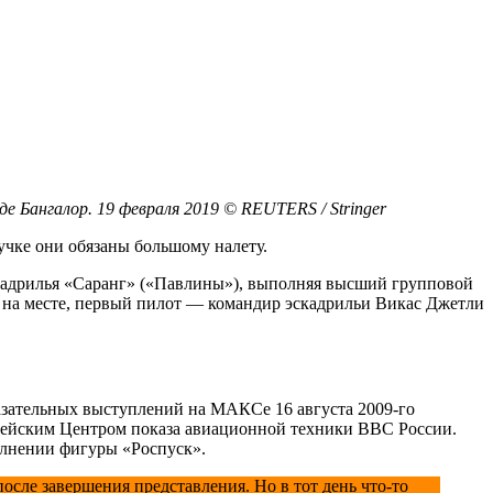
 Бангалор. 19 февраля 2019 © REUTERS / Stringer
учке они обязаны большому налету.
скадрилья «Саранг» («Павлины»), выполняя высший групповой
 на месте, первый пилот — командир эскадрильи Викас Джетли
казательных выступлений на МАКСе 16 августа 2009-го
рдейским Центром показа авиационной техники ВВС России.
олнении фигуры «Роспуск».
сле завершения представления. Но в тот день что-то