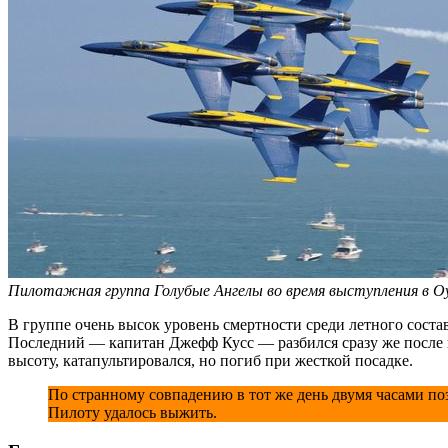
Пилотажная группа Голубые Ангелы во время выступления в Оуш
В группе очень высок уровень смертности среди летного соста
Последний — капитан Джефф Кусс — разбился сразу же после в
высоту, катапультировался, но погиб при жесткой посадке.
По странному совпадению в тот же день двумя часами 
Пилоту удалось выжить.