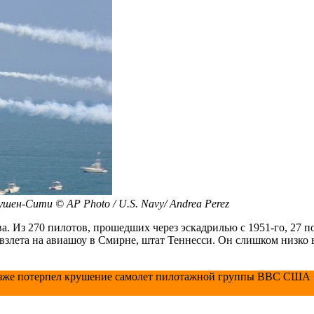
ен-Сити © AP Photo / U.S. Navy/ Andrea Perez
ва. Из 270 пилотов, прошедших через эскадрилью с 1951-го, 27 
злета на авиашоу в Смирне, штат Теннесси. Он слишком низко 
позже потерпел крушение самолет пилотажной группы ВВС США «