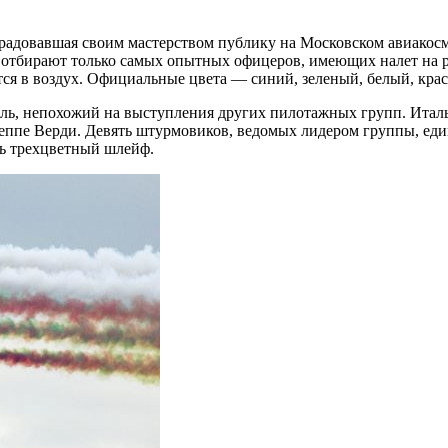
 радовавшая своим мастерством публику на Московском авиакос
тбирают только самых опытных офицеров, имеющих налет на ре
ся в воздух. Официальные цвета — синий, зеленый, белый, кра
ль, непохожий на выступления других пилотажных групп. Италь
ппе Верди. Девять штурмовиков, ведомых лидером группы, еди
зь трехцветный шлейф.