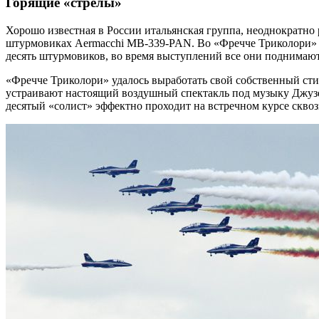
Горящие «стрелы»
Хорошо известная в России итальянская группа, неоднократно
штурмовиках Aermacchi MB-339-PAN. Во «Фречче Триколори» о
десять штурмовиков, во время выступлений все они поднимают
«Фречче Триколори» удалось выработать свой собственный сти
устраивают настоящий воздушный спектакль под музыку Джузе
десятый «солист» эффектно проходит на встречном курсе скво