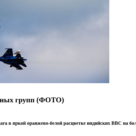
жных групп (ФОТО)
ara в яркой оранжево-белой расцветке индийских ВВС на бо