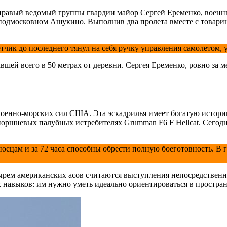
равый ведомый группы гвардии майор Сергей Еременко, военный
одмосковном Ашукино. Выполнив два пролета вместе с товарищам
тчик до последнего тянул на себя ручку управления самолетом,
авшей всего в 50 метрах от деревни. Сергея Еременко, ровно за
енно-морских сил США. Эта эскадрилья имеет богатую историю
 поршневых палубных истребителях Grumman F6 F Hellcat. Сегод
цам и за 72 часа способны обрести полную боеготовность. В 
рем американских асов считаются выступления непосредствен
х навыков: им нужно уметь идеально ориентироваться в простра