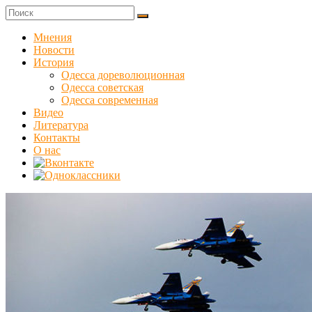
Skip
to
Куликовец
content
Мнения
Новости
Сайт
История
одесского
Одесса дореволюционная
сопротивления
Одесса советская
Одесса современная
Видео
Литература
Контакты
О нас