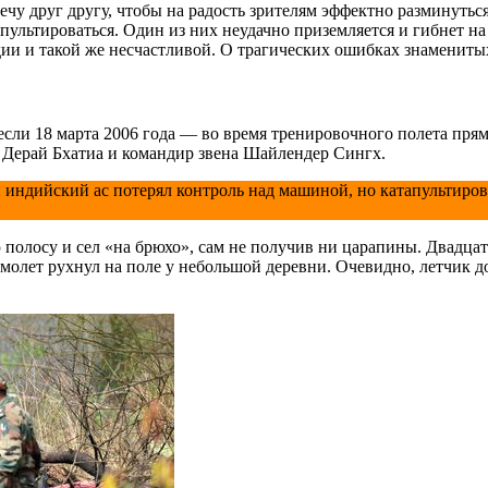
чу друг другу, чтобы на радость зрителям эффектно разминутьс
пультироваться. Один из них неудачно приземляется и гибнет на
дии и такой же несчастливой. О трагических ошибках знаменит
сли 18 марта 2006 года — во время тренировочного полета прям
и Дерай Бхатиа и командир звена Шайлендер Сингх.
индийский ас потерял контроль над машиной, но катапультиров
полосу и сел «на брюхо», сам не получив ни царапины. Двадцат
молет рухнул на поле у небольшой деревни. Очевидно, летчик д