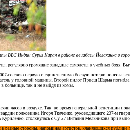
ы ВВС Индии Сурья Киран в районе авиабазы Йелаханка в городе
ты, регулярно громящие западные самолеты в учебных боях. Вы
 2007-го свою первую и единственную боевую потерю понесла э
гатель у головной машины. Второй пилот Приеш Шарма погибла
в больнице, так и не выйдя из комы.
сячи часов в воздухе. Так, во время генеральной репетиции по
 гвардии полковника Игоря Ткаченко, руководившего 237-м гва
ь Куриленко, столкнулась с Су-27 Виталия Мельникова при вып
 в разные стороны, напоминая артистов, кланяющихся публике по