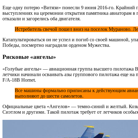
Еще одну потерю «Витязи» понесли 9 июня 2016-го. Крайний п
выступлениях на церемонии открытия памятника авиаторам в п
отказали и загорелись оба двигателя.
Истребитель свечой пошел вниз на поселок Мураново. Ле
Катапультироваться он не успел и погиб со своей машиной, уп
Победы, посмертно наградили орденом Мужества.
Рисковые «ангелы»
«Голубые ангелы» — авиационная группа высшего пилотажа Во
летчики начинали осваивать азы группового пилотажа еще на
F/A-18B Hornet.
Все машины формально приписаны к действующим авианос
выполняют до шести самолетов.
Официальные цвета «Ангелов» — темно-синий и желтый. Козы
Сиэтлом и другими. Такой пилотаж требует от летчиков особы