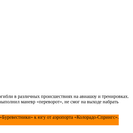
погибли в различных происшествиях на авиашоу и тренировках.
выполнил маневр «переворот», не смог на выходе набрать
Буревестники» к югу от аэропорта «Колорадо-Спрингс».