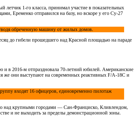
 летчик 1-го класса, принимал участие в показательных
и, Еременко отправился на базу, но вскоре у его Су-27
 уводя обреченную машину от жилых домов.
 месяц до гибели прошедшего над Красной площадью на параде
 и в 2016-м отпраздновала 70-летний юбилей. Американские
ня же они выступают на современных реактивных F/A-18C и
группу входят 16 офицеров, единовременно пилотаж
но над крупными городами — Сан-Франциско, Кливлендом,
нстве и не выходить за пределы демонстрационной зоны.