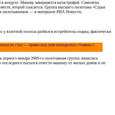
я в воздухе. Маневр завершается катастрофой. Самолеты
 месте, второй спасается. Группа высшего пилотажа «Сурья
ых пилотажников — в материале РИА Новости.
о у взлетной полосы разбился истребитель-спарка, фактически
аться не стал — прямо под ним находились стоянки с
ь первого января 2009-го пилотажная группа лишилась
о последнего пытался отвести машину от жилых домов и не