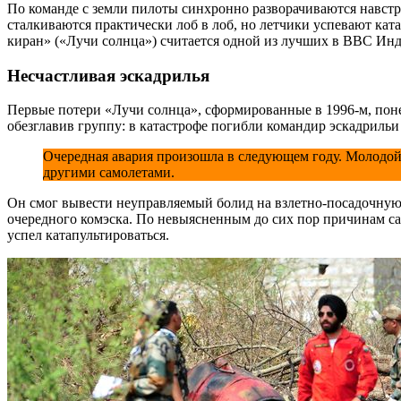
По команде с земли пилоты синхронно разворачиваются навстре
сталкиваются практически лоб в лоб, но летчики успевают ката
киран» («Лучи солнца») считается одной из лучших в ВВС Ин
Несчастливая эскадрилья
Первые потери «Лучи солнца», сформированные в 1996-м, поне
обезглавив группу: в катастрофе погибли командир эскадриль
Очередная авария произошла в следующем году. Молодой 
другими самолетами.
Он смог вывести неуправляемый болид на взлетно-посадочную 
очередного комэска. По невыясненным до сих пор причинам са
успел катапультироваться.