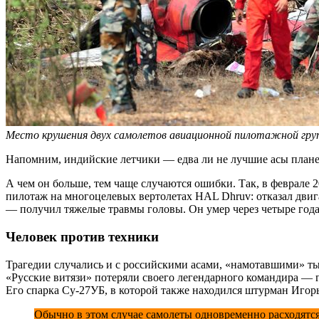
Место крушения двух самолетов авиационной пилотажной групп
Напомним, индийские летчики — едва ли не лучшие асы плане
А чем он больше, тем чаще случаются ошибки. Так, в феврале
пилотаж на многоцелевых вертолетах HAL Dhruv: отказал дви
— получил тяжелые травмы головы. Он умер через четыре года 
Человек против техники
Трагедии случались и с российскими асами, «намотавшими» ты
«Русские витязи» потеряли своего легендарного командира —
Его спарка Су-27УБ, в которой также находился штурман Игор
Обычно в этом случае самолеты одновременно расходятся