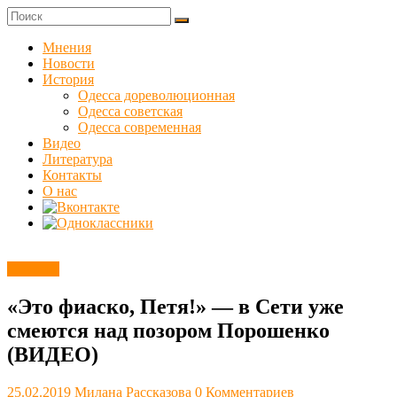
Skip
to
Куликовец
content
Мнения
Новости
Сайт
История
одесского
Одесса дореволюционная
сопротивления
Одесса советская
Одесса современная
Видео
Литература
Контакты
О нас
Новости
«Это фиаско, Петя!» — в Сети уже
смеются над позором Порошенко
(ВИДЕО)
25.02.2019
Милана Рассказова
0 Комментариев