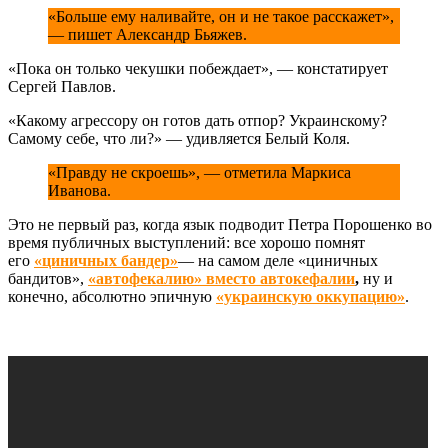
«Больше ему наливайте, он и не такое расскажет»,
— пишет Александр Бьяжев.
«Пока он только чекушки побеждает», — констатирует
Сергей Павлов.
«Какому агрессору он готов дать отпор? Украинскому?
Самому себе, что ли?» — удивляется Белый Коля.
«Правду не скроешь», — отметила Маркиса
Иванова.
Это не первый раз, когда язык подводит Петра Порошенко во
время публичных выступлений: все хорошо помнят
его
«циничных бандер»
— на самом деле «циничных
бандитов»,
«автофекалию» вместо автокефалии
,
ну и
конечно, абсолютно эпичную
«украинскую оккупацию»
.