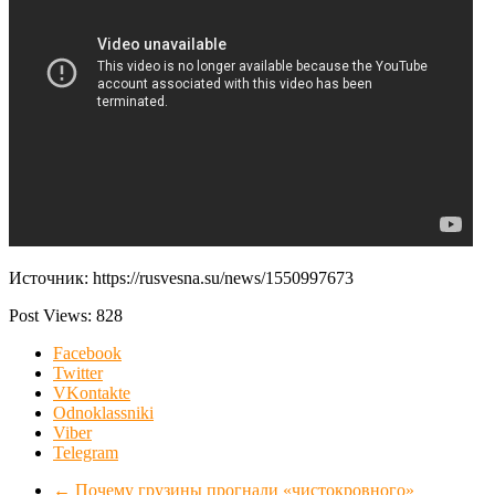
Источник: https://rusvesna.su/news/1550997673
Post Views:
828
Facebook
Twitter
VKontakte
Odnoklassniki
Viber
Telegram
←
Почему грузины прогнали «чистокровного»