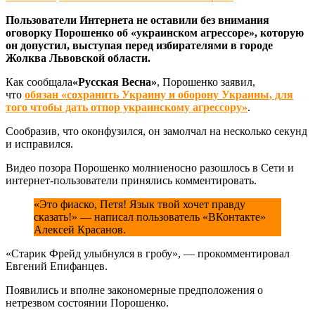
Пользователи Интернета не оставили без внимания
оговорку Порошенко об «украинском агрессоре», которую
он допустил, выступая перед избирателями в городе
Жолква Львовской области.
Как сообщала
«Русская Весна»
, Порошенко заявил,
что
обязан «сохранить Украину и оборону Украины, для
того чтобы дать отпор украинскому агрессору»
.
Сообразив, что оконфузился, он замолчал на несколько секунд
и исправился.
Видео позора Порошенко молниеносно разошлось в Сети и
интернет-пользователи принялись комментировать.
«Это фиаско, Петя! Язык твой хочет правду
сказать!» — написал пользователь «ВКонтакте»
Алексей Красанов.
«Старик Фрейд улыбнулся в гробу», — прокомментировал
Евгений Епифанцев.
Появились и вполне закономерные предположения о
нетрезвом состоянии Порошенко.