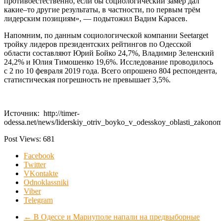
противоестественно, если бы социологический замер дал
какие–то другие результаты, в частности, по первым трём
лидерским позициям», — подытожил Вадим Карасев.
Напомним, по данным социологической компании Seetarget
тройку лидеров президентских рейтингов по Одесской
области составляют Юрий Бойко 24,7%, Владимир Зеленский
24,2% и Юлия Тимошенко 19,6%. Исследование проводилось
с 2 по 10 февраля 2019 года. Всего опрошено 804 респондента,
статистическая погрешность не превышает 3,5%.
Источник: http://timer-
odessa.net/news/liderskiy_otriv_boyko_v_odesskoy_oblasti_zakono
Post Views:
681
Facebook
Twitter
VKontakte
Odnoklassniki
Viber
Telegram
←
В Одессе и Мариуполе напали на предвыборные