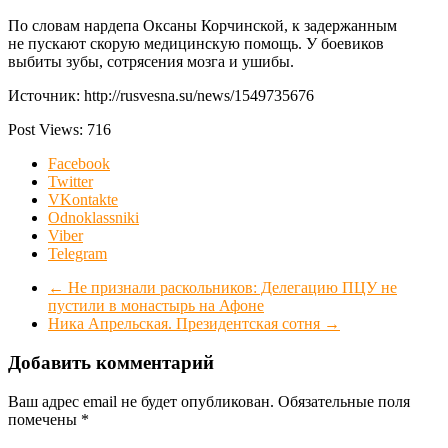
По словам нардепа Оксаны Корчинской, к задержанным
не пускают скорую медицинскую помощь. У боевиков
выбиты зубы, сотрясения мозга и ушибы.
Источник: http://rusvesna.su/news/1549735676
Post Views:
716
Facebook
Twitter
VKontakte
Odnoklassniki
Viber
Telegram
←
Не признали раскольников: Делегацию ПЦУ не
пустили в монастырь на Афоне
Ника Апрельская. Президентская сотня
→
Добавить комментарий
Ваш адрес email не будет опубликован.
Обязательные поля
помечены
*