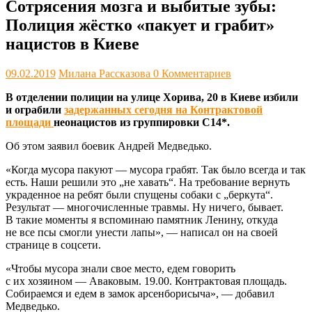
Сотрясения мозга и выбитые зубы:
Полиция жёстко «пакует и грабит»
нацистов в Киеве
09.02.2019
Милана Рассказова
0 Комментариев
В отделении полиции на улице Хорива, 20 в Киеве избили
и ограбили
задержанных сегодня на Контрактовой
площади
неонацистов из группировки С14*.
Об этом заявил боевик Андрей Медведько.
«Когда мусора пакуют — мусора грабят. Так было всегда и так
есть. Наши решили это „не хавать“. На требование вернуть
украденное на ребят были спущены собаки с „беркута“.
Результат — многочисленные травмы. Ну ничего, бывает.
В такие моменты я вспоминаю памятник Ленину, откуда
не все псы смогли унести лапы», — написал он на своей
странице в соцсети.
«Чтобы мусора знали свое место, едем говорить
с их хозяином — Аваковым. 19.00. Контрактовая площадь.
Собираемся и едем в замок арсенборисыча», — добавил
Медведько.