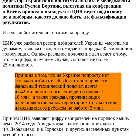
Директор Украинского института анализа и менеджмента
политики Руслан Бортник, выступая на конференции
в Киеве, пришёл к выводу, что ЦИК ведет подготовку
не к выборам, как это должно быть, а к фальсификации
результатов.
И ведь, действительно, похоже на правду.
ЦИК уже разбавил реестр избирателей Украины «мертвыми
душами», заявляя о том, что ожидается порядка 35 миллионов
голосующих. Однако реальное положение дел ведет к тому,
что эта цифра, в лучшем случае, составит не более
25 миллионов.
Причина в том, что на Украине попросту нет
стольких избирателей. Достаточно провести
банальный технический подсчет, вычтя
из 42 миллионов населения детей (около 7–
10 млн), а также граждан, проживающих
на неподконтрольных территориях (5–7 млн) или
находящихся за рубежом на работе (3 млн).
Причём ЦИК заявляет цифру избирателей на порядок выше,
чем в 2014 году. А ведь тогда голосование проходило
и в Дебальцево, и в Горловке, и других населенных пунктах
«серой полосы».