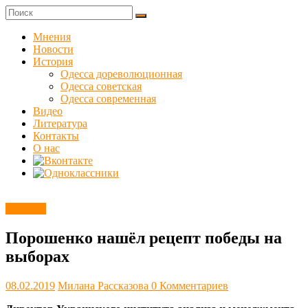
Skip
to
Куликовец
content
Мнения
Новости
Сайт
История
одесского
Одесса дореволюционная
сопротивления
Одесса советская
Одесса современная
Видео
Литература
Контакты
О нас
Новости
Порошенко нашёл рецепт победы на
выборах
08.02.2019
Милана Рассказова
0 Комментариев