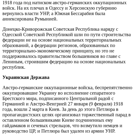
1918 года под натиском австро-германских оккупационных
войск. На их плечах в Одессу и Херсонскую губернию
вернулись власти УНР, а Южная Бессарабия была
аннексирована Румынией.
Донецко-Криворожская Советская Республика наряду с
Одесской Советской Республикой шли по пути строительства
федерации не на основе национальных территориальных
образований, а федерации регионов, образованных по
территориально-экономическому принципу, но это не
поддерживалось правительством большевиков во главе с
Лениным, строившим федерацию на основе национальных
республик.
Украинская Держава
Австро-германские оккупационные войска, беспрепятственно
оккупировавшие Украину во исполнение сепаратного
Брестского мира, подписанного Центральной радой с
Германией и Австро-Венгрией 27 января (9 февраля) 1918
года, вошли 2 марта в Киев. За день до этого Петлюра в
пропагандистских целях организовал торжественный парад в
оставленном большевиками Киеве подчиненных ему
гайдамаков и сечевых стрельцов, что возмутило немцев и
руководство ЦР, и Петлюра был удален из армии УНР.