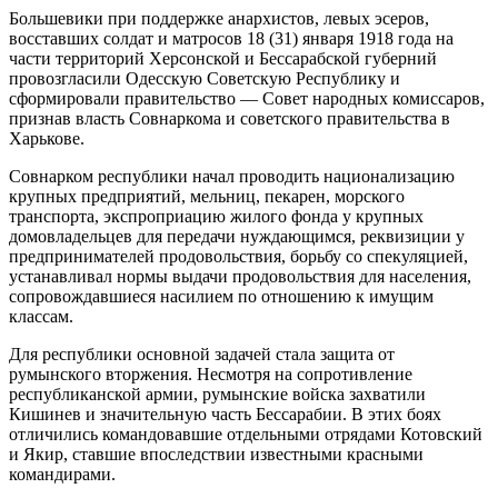
Большевики при поддержке анархистов, левых эсеров,
восставших солдат и матросов 18 (31) января 1918 года на
части территорий Херсонской и Бессарабской губерний
провозгласили Одесскую Советскую Республику и
сформировали правительство — Совет народных комиссаров,
признав власть Совнаркома и советского правительства в
Харькове.
Совнарком республики начал проводить национализацию
крупных предприятий, мельниц, пекарен, морского
транспорта, экспроприацию жилого фонда у крупных
домовладельцев для передачи нуждающимся, реквизиции у
предпринимателей продовольствия, борьбу со спекуляцией,
устанавливал нормы выдачи продовольствия для населения,
сопровождавшиеся насилием по отношению к имущим
классам.
Для республики основной задачей стала защита от
румынского вторжения. Несмотря на сопротивление
республиканской армии, румынские войска захватили
Кишинев и значительную часть Бессарабии. В этих боях
отличились командовавшие отдельными отрядами Котовский
и Якир, ставшие впоследствии известными красными
командирами.