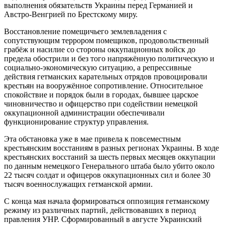
выполнения обязательств Украины перед Германией и
Австро-Венгрией по Брестскому миру.
Восстановление помещичьего землевладения с
сопутствующим террором помещиков, продовольственный
грабёж и насилие со стороны оккупационных войск до
предела обострили и без того напряжённую политическую и
социально-экономическую ситуацию, а репрессивные
действия гетманских карательных отрядов провоцировали
крестьян на вооружённое сопротивление. Относительное
спокойствие и порядок были в городах, бывшее царское
чиновничество и офицерство при содействии немецкой
оккупационной администрации обеспечивали
функционирование структур управления.
Эта обстановка уже в мае привела к повсеместным
крестьянским восстаниям в разных регионах Украины. В ходе
крестьянских восстаний за шесть первых месяцев оккупации
по данным немецкого Генерального штаба было убито около
22 тысяч солдат и офицеров оккупационных сил и более 30
тысяч военнослужащих гетманской армии.
С конца мая начала формироваться оппозиция гетманскому
режиму из различных партий, действовавших в период
правления УНР. Сформированный в августе Украинский