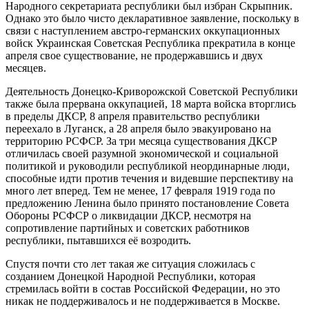
Народного секретариата республики был избран Скрыпник.
Однако это было чисто декларативное заявление, поскольку в
связи с наступлением австро-германских оккупационных
войск Украинская Советская Республика прекратила в конце
апреля свое существование, не продержавшись и двух
месяцев.
Деятельность Донецко-Криворожской Советской Республики
также была прервана оккупацией, 18 марта войска вторглись
в пределы ДКСР, 8 апреля правительство республики
переехало в Луганск, а 28 апреля было эвакуировано на
территорию РСФСР. За три месяца существования ДКСР
отличилась своей разумной экономической и социальной
политикой и руководили республикой неординарные люди,
способные идти против течения и видевшие перспективу на
много лет вперед. Тем не менее, 17 февраля 1919 года по
предложению Ленина было принято постановление Совета
Обороны РСФСР о ликвидации ДКСР, несмотря на
сопротивление партийных и советских работников
республики, пытавшихся её возродить.
Спустя почти сто лет такая же ситуация сложилась с
созданием Донецкой Народной Республики, которая
стремилась войти в состав Российской Федерации, но это
никак не поддерживалось и не поддерживается в Москве.