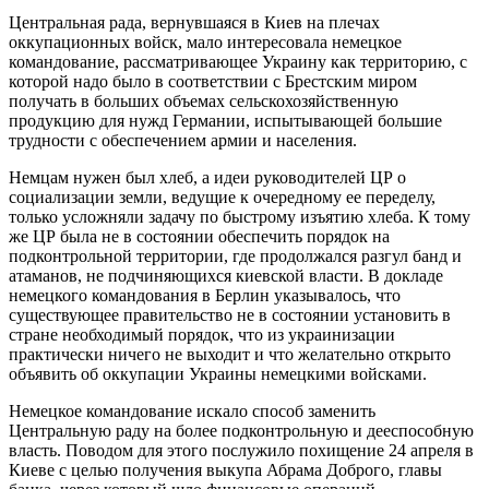
Центральная рада, вернувшаяся в Киев на плечах
оккупационных войск, мало интересовала немецкое
командование, рассматривающее Украину как территорию, с
которой надо было в соответствии с Брестским миром
получать в больших объемах сельскохозяйственную
продукцию для нужд Германии, испытывающей большие
трудности с обеспечением армии и населения.
Немцам нужен был хлеб, а идеи руководителей ЦР о
социализации земли, ведущие к очередному ее переделу,
только усложняли задачу по быстрому изъятию хлеба. К тому
же ЦР была не в состоянии обеспечить порядок на
подконтрольной территории, где продолжался разгул банд и
атаманов, не подчиняющихся киевской власти. В докладе
немецкого командования в Берлин указывалось, что
существующее правительство не в состоянии установить в
стране необходимый порядок, что из украинизации
практически ничего не выходит и что желательно открыто
объявить об оккупации Украины немецкими войсками.
Немецкое командование искало способ заменить
Центральную раду на более подконтрольную и дееспособную
власть. Поводом для этого послужило похищение 24 апреля в
Киеве с целью получения выкупа Абрама Доброго, главы