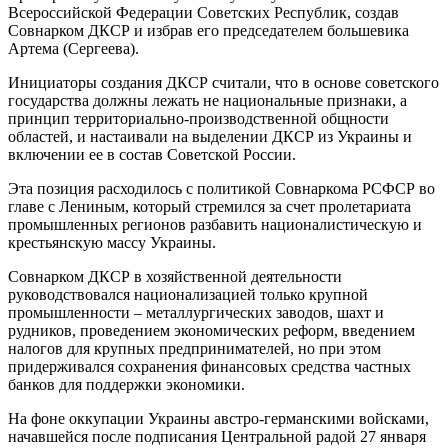
Всероссийской Федерации Советских Республик, создав
Совнарком ДКСР и избрав его председателем большевика
Артема (Сергеева).
Инициаторы создания ДКСР считали, что в основе советского
государства должны лежать не национальные признаки, а
принцип территориально-производственной общности
областей, и настаивали на выделении ДКСР из Украины и
включении ее в состав Советской России.
Эта позиция расходилось с политикой Совнаркома РСФСР во
главе с Лениным, который стремился за счет пролетариата
промышленных регионов разбавить националистическую и
крестьянскую массу Украины.
Совнарком ДКСР в хозяйственной деятельности
руководствовался национализацией только крупной
промышленности – металлургических заводов, шахт и
рудников, проведением экономических реформ, введением
налогов для крупных предпринимателей, но при этом
придерживался сохранения финансовых средства частных
банков для поддержки экономики.
На фоне оккупации Украины австро-германскими войсками,
начавшейся после подписания Центральной радой 27 января