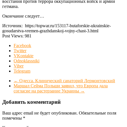
восстания против террора оккупационных войск и армии
гетмана.
Окончание следует…
Источник: https://topwar.ru/153117-butaforskie-ukrainskie-
gosudarstva-vremen-grazhdanskoj-vojny-chast-3.html
Post Views:
981
Facebook
Twitter
VKontakte
Odnoklassniki
Viber
Telegram
←
Одесса. Клинический санаторий Лермонтовский
Маршал Сейма Польши заявил, что Европа дала
согласие на растерзание Украины
→
Добавить комментарий
Ваш адрес email не будет опубликован.
Обязательные поля
помечены
*