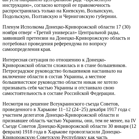
инструкцию», согласно которой ее правомочность
распространялась только на Киевскую, Волынскую,
Подольскую, Полтавскую и Черниговскую губернии.
Пленум Исполкома Донецко-Криворожской области 17 (30)
ноября отверг «Третий универсал» Центральной рады,
заявившей претензии на Донецко-Криворожскую область и
потребовал проведения референдума по вопросу
самоопределения края.
Интересная ситуация по отношению к Донецко-
Криворожской области сложилась и в стане большевиков.
Петроградское руководство большевиков настаивало на
включение области в состав Украины, а местное
большевистское руководство области никак не хотело
признавать себя частью Украины и отстаивало свою
самостоятельность в составе Российской Федерации.
Несмотря на решение Всеукраинского съезда Советов,
проведенного в Харькове 11−12 (24−25) декабря 1917 года с
участием делегатов Донецко-Криворожской области и
признавшее область частью Украины, они, тем не менее, на IV
Съезде Советов Донецко-Криворожской области 30 января (12
февраля) 1918 года в Харькове провозгласили Донецко-
Криворожскую Советскую Республику как часть