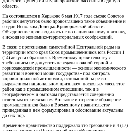
Донского, Донецкий и Криворожский бассейны в единую
область.
На состоявшемся в Харькове 6 мая 1917 года съезде Советов
рабочих депутатов было провозглашено такое объединение и
создан Исполком Донецко-Криворожской области.
Объединение производилось не по национальному признаку,
а исходя из экономико-территориальных соображений.
В связи с претензиями самостийной Центральной рады на
территории этого края Союз промышленников юга России 1
(14) августа обратился к Временному правительству с
требованием не допустить передачи «южной горной и
горнозаводской промышленности — основы экономического
развития и военной мощи государства» под контроль
«провинциальной автономии, основанной на резко
выраженном национальном признаке», поскольку «весь этот
район как в промышленном отношении, так и в
географическом и бытовом представляется совершенно
отличным от киевского». Вот такое интересное обращение
промышленников было к Временному правительству,
приведенная в нем формулировка и обоснование актуальны
до сих пор.
Временное правительство поддержало это требование и 4 (17)
августа направило Центральной раде «Временную