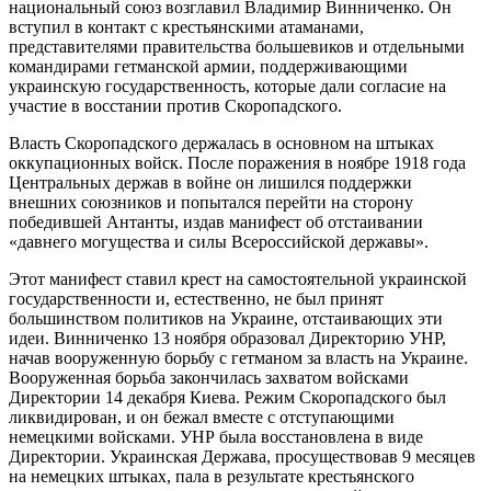
национальный союз возглавил Владимир Винниченко. Он
вступил в контакт с крестьянскими атаманами,
представителями правительства большевиков и отдельными
командирами гетманской армии, поддерживающими
украинскую государственность, которые дали согласие на
участие в восстании против Скоропадского.
Власть Скоропадского держалась в основном на штыках
оккупационных войск. После поражения в ноябре 1918 года
Центральных держав в войне он лишился поддержки
внешних союзников и попытался перейти на сторону
победившей Антанты, издав манифест об отстаивании
«давнего могущества и силы Всероссийской державы».
Этот манифест ставил крест на самостоятельной украинской
государственности и, естественно, не был принят
большинством политиков на Украине, отстаивающих эти
идеи. Винниченко 13 ноября образовал Директорию УНР,
начав вооруженную борьбу с гетманом за власть на Украине.
Вооруженная борьба закончилась захватом войсками
Директории 14 декабря Киева. Режим Скоропадского был
ликвидирован, и он бежал вместе с отступающими
немецкими войсками. УНР была восстановлена в виде
Директории. Украинская Держава, просуществовав 9 месяцев
на немецких штыках, пала в результате крестьянского