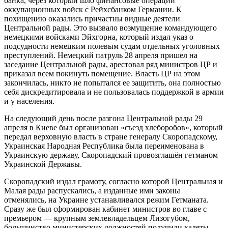
банка, через который шло финансовые операций
оккупационных войск с Рейхсбанком Германии. К
похищению оказались причастны видные деятели
Центральной рады. Это вызвало возмущение командующего
немецкими войсками Эйхгорна, который издал указ о
подсудности немецким полевым судам отдельных уголовных
преступлений. Немецкий патруль 28 апреля пришел на
заседание Центральной рады, арестовал ряд министров ЦР и
приказал всем покинуть помещение. Власть ЦР на этом
закончилась, никто не попытался ее защитить, она полностью
себя дискредитировала и не пользовалась поддержкой в армии
и у населения.
На следующий день после разгона Центральной рады 29
апреля в Киеве был организован «съезд хлеборобов», который
передал верховную власть в стране генералу Скоропадскому,
Украинская Народная Республика была переименована в
Украинскую державу, Скоропадский провозглашён гетманом
Украинской Державы.
Скоропадский издал грамоту, согласно которой Центральная и
Малая рады распускались, а изданные ими законы
отменялись, на Украине устанавливался режим Гетманата.
Сразу же был сформирован кабинет министров во главе с
премьером — крупным землевладельцем Лизогубом,
большинство министерских должностей получили кадеты,