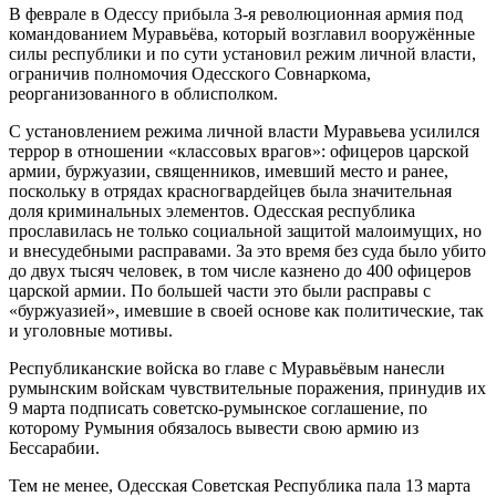
В феврале в Одессу прибыла 3-я революционная армия под
командованием Муравьёва, который возглавил вооружённые
силы республики и по сути установил режим личной власти,
ограничив полномочия Одесского Совнаркома,
реорганизованного в облисполком.
С установлением режима личной власти Муравьева усилился
террор в отношении «классовых врагов»: офицеров царской
армии, буржуазии, священников, имевший место и ранее,
поскольку в отрядах красногвардейцев была значительная
доля криминальных элементов. Одесская республика
прославилась не только социальной защитой малоимущих, но
и внесудебными расправами. За это время без суда было убито
до двух тысяч человек, в том числе казнено до 400 офицеров
царской армии. По большей части это были расправы с
«буржуазией», имевшие в своей основе как политические, так
и уголовные мотивы.
Республиканские войска во главе с Муравьёвым нанесли
румынским войскам чувствительные поражения, принудив их
9 марта подписать советско-румынское соглашение, по
которому Румыния обязалось вывести свою армию из
Бессарабии.
Тем не менее, Одесская Советская Республика пала 13 марта