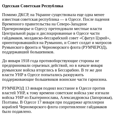
Одесская Советская Республика
Помимо ДКСР, на Украине существовала еще одна менее
известная советская республика — в Одессе. После падения
Временного правительства на Северо-Западное
Причерноморье и Одессу претендовали местные власти
Центральной рады и дислоцированные в Одессе части
гайдамаков, молдавско-бессарабский совет «Сфатул Цэрий»,
ориентировавшийся на Румынию, и Совет солдат и матросов
Румынского фронта и Черноморского флота (РУМЧЕРОД),
поддержавший большевиков.
До января 1918 года противоборствующие стороны не
предпринимали серьезных действий, но в начале января
румынские войска вторглись в Бессарабию. В те же дни
власти УНР в Одессе попытались разоружить
поддерживающие большевиков воинские части гарнизона.
РУМЧЕРОД 13 января поднял восстание в Одессе против
властей УНР, к тому времени советские войска уже изгнали
войска УНР из Екатеринослава, Александровска (Запорожья),
Полтавы. В Одессе 17 января при поддержке артиллерии
кораблей Черноморского флота сопротивление гайдамаков
было подавлено.