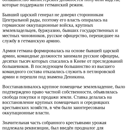
которые поддержали гетманский режим.
Бывший царский генерал не доверял сторонникам
Центральной рады, поэтому его власть опиралась на
германские оккупационные войска, крупных
землевладельцев, буржуазию, бывших государственных и
местных чиновников, русское офицерство, перешедшее на
службу в гетманскую армию.
Армия гетмана формировалась на основе бывшей царской
армии, командные должности занимали русские офицеры,
десятки тысяч которых спасались в Киеве от преследований
большевиков. В последующем большинство из высшего
командного состава отказались служить в петлюровской
армии и перешли под знамена Деникина.
Восстанавливалось крупное помещичье землевладение, было
подтверждено право частной собственности, объявлялась
свобода покупки и продажи земли. Ставка делалась на
восстановление крупных помещичьих и середняцких
крестьянских хозяйств, в чём были заинтересованы
оккупационные власти.
Значительная часть собранного крестьянами урожая
подлежала реквизиции, был введён продналог для